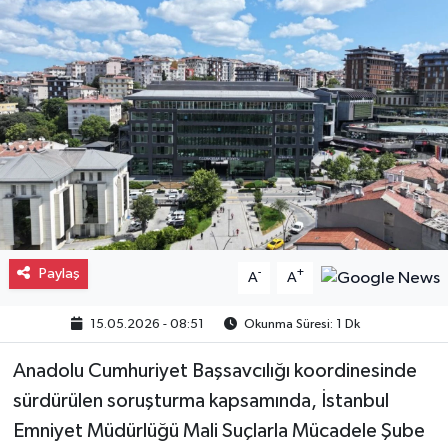
Gayrimenkul
Spor
Eğitim
Paylaş
-
+
A
A
15.05.2026 - 08:51
Okunma Süresi: 1 Dk
Anadolu Cumhuriyet Başsavcılığı koordinesinde
sürdürülen soruşturma kapsamında, İstanbul
Emniyet Müdürlüğü Mali Suçlarla Mücadele Şube