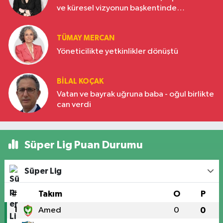
ve küresel vizyonun başkentinde
Türkiye’nin yükselen gücü
TÜMAY MERCAN
Yöneticilikte yetkinlikler dönüştü
BILAL KOÇAK
Vatan ve bayrak uğruna baba - oğul birlikte
can verdi
Süper Lig Puan Durumu
Süper Lig
#
Takım
O
P
1
Amed
0
0