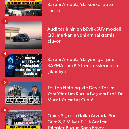
Barem Ambalaj’da konkordato
süreci
3
Audi tarihinin en büyük SUV modeli
Q9, markanın yeni amiral gemisi
oluyor
4
Barem Ambalaj’da yeni gelişme:
BARMA tüm BIST endekslerinden
çıkarılıyor
5
Tekfen Holding'de Devir Teslim:
Yeni Yönetim Kurulu Başkanı Prof. Dr.
Murat Yalçıntaş Oldu!
6
Quick Sigorta Halka Arzında Son
Gün: 3,7 Milyar TL’lik Arz İçin
Talepler Bugün Sona Eriyor