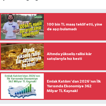
100 bin TL maaş teklif etti, yine
de aşçı bulamadı
Altında yükseliş rallisi kâr
satışlarıyla hız kesti
Emlak Katılım'dan 2026'nın İlk
Yarısında Ekonomiye 362
Milyar TL Kaynak!