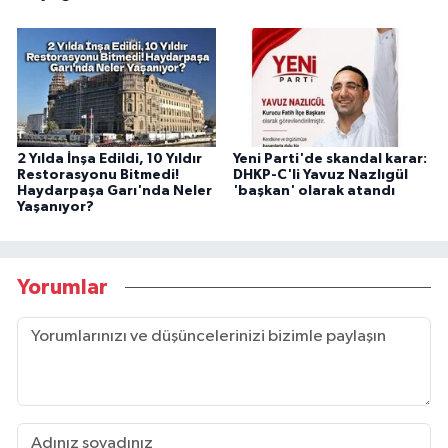
2 Yılda İnşa Edildi, 10 Yıldır
Yeni Parti'de skandal karar:
Restorasyonu Bitmedi!
DHKP-C'li Yavuz Nazlıgül
Haydarpaşa Garı'nda Neler
'başkan' olarak atandı
Yaşanıyor?
Yorumlar