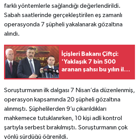
farklı yöntemlerle sağlandığı değerlendirildi.
Sabah saatlerinde gerçekleştirilen eş zamanlı
operasyonda 7 şüpheli yakalanarak gözaltına
alındı.
İçişleri Bakanı Çiftçi:
'Yaklaşık 7 bin 500
aranan şahsı bu yılın ilk
7 yılında yakalamış
durumdayız'
Soruşturmanın ilk dalgası 7 Nisan’da düzenlenmiş,
operasyon kapsamında 20 şüpheli gözaltına
alınmıştı. Şüphelilerden 9’u çıkarıldıkları
mahkemece tutuklanırken, 10 kişi adli kontrol
şartıyla serbest bırakılmıştı. Soruşturmanın çok
yönlü sürdüğü öğrenildi.