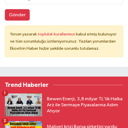
Gönder
Yorum yazarak
topluluk kurallarımızı
kabul etmiş bulunuyor
ve tüm sorumluluğu üstleniyorsunuz. Yazılan yorumlardan
Ekovitrin Haber hiçbir şekilde sorumlu tutulamaz.
Trend Haberler
1
Bewen Enerji, 3,8 milyar TL'lik Halka
Arz ile Sermaye Piyasalarına Adım
Atıyor
2
Maliyet krizi Borsa şirketini vurdu: