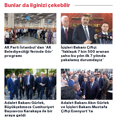
Bunlar da ilginizi çekebilir
AK Parti İstanbul'dan 'AK
İçişleri Bakanı Çiftçi:
Belediyeciliği Yerinde Gör'
'Yaklaşık 7 bin 500 aranan
programı
şahsı bu yılın ilk 7 yılında
yakalamış durumdayız'
Adalet Bakanı Gürlek,
Adalet Bakanı Akın Gürlek
Büyükçekmece Cumhuriyet
ve İçişleri Bakanı Mustafa
Başsavcısı Karakaya ile bir
Çiftçi Esenyurt'ta
araya geldi