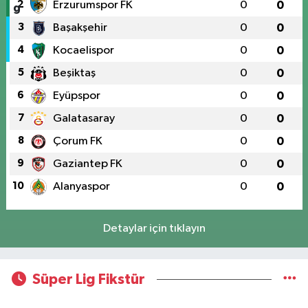
2
Erzurumspor FK
0
0
3
Başakşehir
0
0
4
Kocaelispor
0
0
5
Beşiktaş
0
0
6
Eyüpspor
0
0
7
Galatasaray
0
0
8
Çorum FK
0
0
9
Gaziantep FK
0
0
10
Alanyaspor
0
0
Detaylar için tıklayın
Süper Lig Fikstür