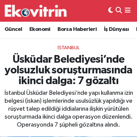
Güncel
Hava Durumu
Güncel
Ekonomi
Borsa Haberleri
İş Dünyası
Ekonomi
Trafik Durumu
İSTANBUL
Borsa Haberleri
Süper Lig Puan Durumu ve Fikstür
Üsküdar Belediyesi’nde
yolsuzluk soruşturmasında
İş Dünyası
Tüm Manşetler
ikinci dalga: 7 gözaltı
Lojistik
Son Dakika Haberleri
İstanbul Üsküdar Belediyesi’nde yapı kullanma izin
belgesi (iskan) işlemlerinde usulsüzlük yapıldığı ve
Otovitrin
Haber Arşivi
rüşvet talep edildiği iddialarına ilişkin yürütülen
soruşturmada ikinci dalga operasyon düzenlendi.
Asayiş
Operasyonda 7 şüpheli gözaltına alındı.
Magazin