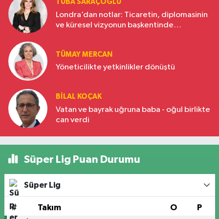
TUBA SARAÇOĞLU
Londra’dan notlar: Ticaretin, diplomasinin
ve küresel vizyonun başkentinde
Türkiye’nin yükselen gücü
TÜMAY MERCAN
Yöneticilikte yetkinlikler dönüştü
BILAL KOÇAK
Vatan ve bayrak uğruna baba - oğul birlikte
can verdi
Süper Lig Puan Durumu
Süper Lig
#
Takım
O
P