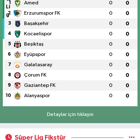
1
Amed
0
0
2
Erzurumspor FK
0
0
3
Başakşehir
0
0
4
Kocaelispor
0
0
5
Beşiktaş
0
0
6
Eyüpspor
0
0
7
Galatasaray
0
0
8
Çorum FK
0
0
9
Gaziantep FK
0
0
10
Alanyaspor
0
0
Detaylar için tıklayın
Süper Lig Fikstür