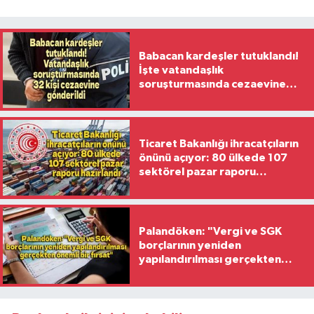
Babacan kardeşler tutuklandı!
İşte vatandaşlık
soruşturmasında cezaevine
gönderilen 32 isim
Ticaret Bakanlığı ihracatçıların
önünü açıyor: 80 ülkede 107
sektörel pazar raporu
hazırlandı
Palandöken: "Vergi ve SGK
borçlarının yeniden
yapılandırılması gerçekten
önemli bir fırsat"