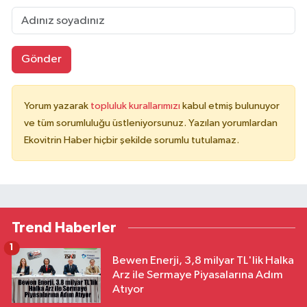
Gönder
Yorum yazarak
topluluk kurallarımızı
kabul etmiş bulunuyor
ve tüm sorumluluğu üstleniyorsunuz. Yazılan yorumlardan
Ekovitrin Haber hiçbir şekilde sorumlu tutulamaz.
Trend Haberler
1
Bewen Enerji, 3,8 milyar TL'lik Halka
Arz ile Sermaye Piyasalarına Adım
Atıyor