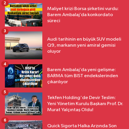
2
Maliyet krizi Borsa şirketini vurdu:
Barem Ambalaj’da konkordato
süreci
3
Audi tarihinin en büyük SUV modeli
Q9, markanın yeni amiral gemisi
oluyor
4
Barem Ambalaj’da yeni gelişme:
BARMA tüm BIST endekslerinden
çıkarılıyor
5
Tekfen Holding'de Devir Teslim:
Yeni Yönetim Kurulu Başkanı Prof. Dr.
Murat Yalçıntaş Oldu!
6
Quick Sigorta Halka Arzında Son