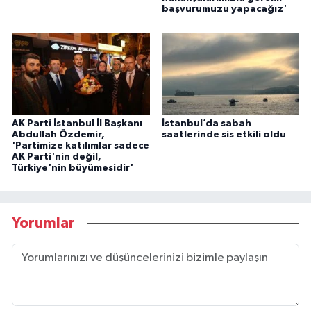
başvurumuzu yapacağız'
AK Parti İstanbul İl Başkanı
İstanbul’da sabah
Abdullah Özdemir,
saatlerinde sis etkili oldu
'Partimize katılımlar sadece
AK Parti'nin değil,
Türkiye'nin büyümesidir'
Yorumlar