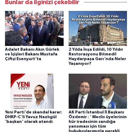
Bunlar da ilginizi çekebilir
Adalet Bakanı Akın Gürlek
2 Yılda İnşa Edildi, 10 Yıldır
ve İçişleri Bakanı Mustafa
Restorasyonu Bitmedi!
Çiftçi Esenyurt'ta
Haydarpaşa Garı'nda Neler
Yaşanıyor?
Yeni Parti'de skandal karar:
AK Parti İstanbul İl Başkanı
DHKP-C'li Yavuz Nazlıgül
Özdemir : ' Meclis üyelerinin
'başkan' olarak atandı
hür iradesinin sandığa
yansıması için tüm
hukukçularımızla gerekli