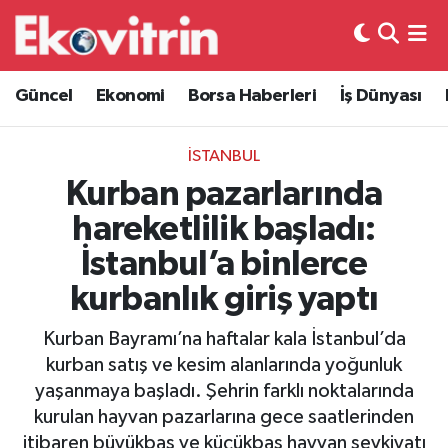
Güncel
Hava Durumu
Güncel
Ekonomi
Borsa Haberleri
İş Dünyası
Ekonomi
Trafik Durumu
İSTANBUL
Borsa Haberleri
Süper Lig Puan Durumu ve Fikstür
Kurban pazarlarında
hareketlilik başladı:
İş Dünyası
Tüm Manşetler
İstanbul’a binlerce
Lojistik
Son Dakika Haberleri
kurbanlık giriş yaptı
Otovitrin
Haber Arşivi
Kurban Bayramı’na haftalar kala İstanbul’da
kurban satış ve kesim alanlarında yoğunluk
Asayiş
yaşanmaya başladı. Şehrin farklı noktalarında
kurulan hayvan pazarlarına gece saatlerinden
Magazin
itibaren büyükbaş ve küçükbaş hayvan sevkiyatı