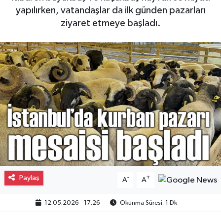
yapılırken, vatandaşlar da ilk günden pazarları
Gayrimenkul
ziyaret etmeye başladı.
Spor
Eğitim
Paylaş
-
+
A
A
12.05.2026 - 17:26
Okunma Süresi: 1 Dk