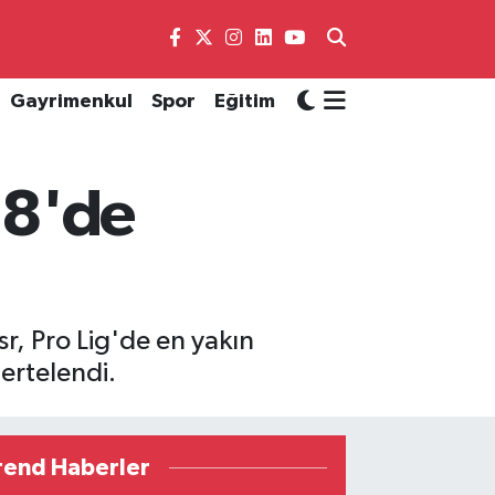
Gayrimenkul
Spor
Eğitim
+8'de
r, Pro Lig'de en yakın
ertelendi.
rend Haberler