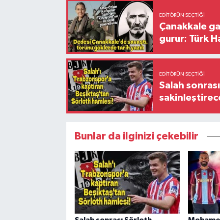
EDITÖRÜN SEÇTIĞI
Çanakkale ga
gurur: Türk H
EDITÖRÜN SEÇTIĞI
Salah sonrası
sakinleştirec
Bunlar da ilginizi çekebilir