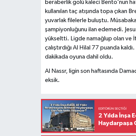
beraberlik golü kaleci Bento'nun ha
kullanılan taç atışında topa çıkan B
yuvarlak filelerle buluştu. Müsabak
şampiyonluğunu ilan edemedi. Jesus
yükseltti. Ligde namağlup olan ve İ
çalıştırdığı Al Hilal 77 puanda kaldı
dakikada oyuna dahil oldu.
Al Nassr, ligin son haftasında Damac 
eksik.
EDITÖRÜN SEÇTIĞI
2 Yılda İnşa 
Haydarpaşa G