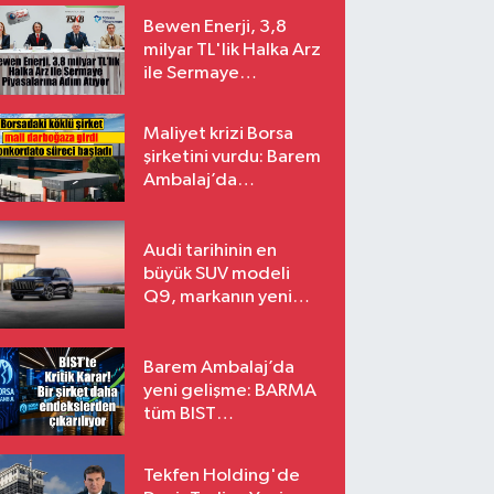
Bewen Enerji, 3,8
milyar TL'lik Halka Arz
ile Sermaye
Piyasalarına Adım
Atıyor
Maliyet krizi Borsa
şirketini vurdu: Barem
Ambalaj’da
konkordato süreci
Audi tarihinin en
büyük SUV modeli
Q9, markanın yeni
amiral gemisi oluyor
Barem Ambalaj’da
yeni gelişme: BARMA
tüm BIST
endekslerinden
çıkarılıyor
Tekfen Holding'de