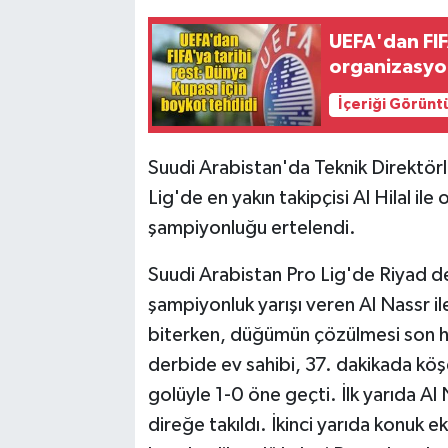
UEFA'dan FIF
organizasyon
İçeriği Görünt
Suudi Arabistan'da Teknik Direktörl
Lig'de en yakın takipçisi Al Hilal i
şampiyonluğu ertelendi.
Suudi Arabistan Pro Lig'de Riyad d
şampiyonluk yarışı veren Al Nassr ile
biterken, düğümün çözülmesi son h
derbide ev sahibi, 37. dakikada k
golüyle 1-0 öne geçti. İlk yarıda Al
direğe takıldı. İkinci yarıda konuk 