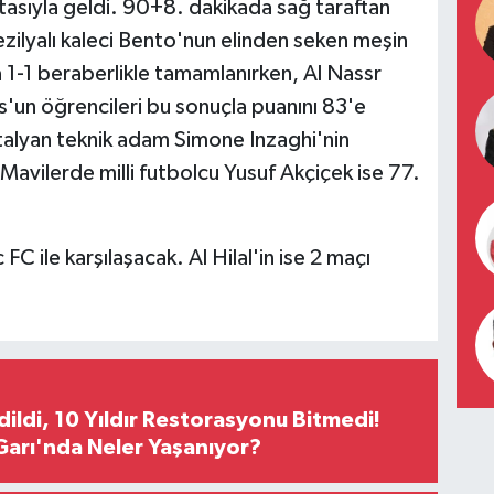
tasıyla geldi. 90+8. dakikada sağ taraftan
rezilyalı kaleci Bento'nun elinden seken meşin
a 1-1 beraberlikle tamamlanırken, Al Nassr
'un öğrencileri bu sonuçla puanını 83'e
talyan teknik adam Simone Inzaghi'nin
. Mavilerde milli futbolcu Yusuf Akçiçek ise 77.
FC ile karşılaşacak. Al Hilal'in ise 2 maçı
Edildi, 10 Yıldır Restorasyonu Bitmedi!
arı'nda Neler Yaşanıyor?