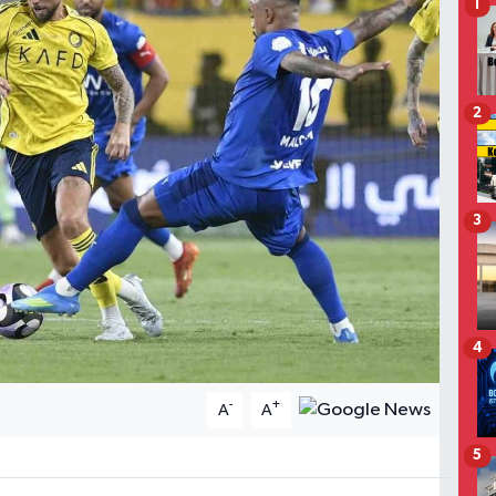
1
2
3
4
-
+
A
A
5