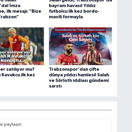
 Salah
Salah geldi, Trabzonspor’da
'da! İmza
bayram havası! Yıldız
, ilk mesajı: "Bize
futbolcu ilk kez bordo-
Trabzon"
mavili formayla
per satılıyor mu?
Trabzonspor'dan çifte
 Kavukcu ilk kez
dünya yıldızı hamlesi! Salah
ve Sörloth iddiası gündemi
sarstı