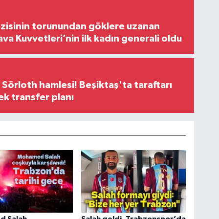
zisinin torunundan göklere uzanan
ava Kuvvetleri’nin ilk kadın generali oldu
 Sörloth hamlesi! Beşiktaş'ta taraftarı
ek transfer planı