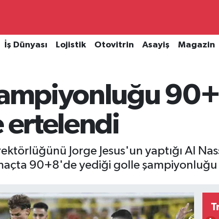
İş Dünyası
Lojistik
Otovitrin
Asayiş
Magazin
 şampiyonluğu 90
e ertelendi
ektörlüğünü Jorge Jesus'un yaptığı Al Nass
ğı maçta 90+8'de yediği golle şampiyonluğu 
T