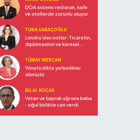
DOA sistemi restoran, kafe
ve otellerde zorunlu oluyor
TUBA SARAÇOĞLU
Londra’dan notlar: Ticaretin,
diplomasinin ve küresel
vizyonun başkentinde
Türkiye’nin yükselen gücü
TÜMAY MERCAN
Yöneticilikte yetkinlikler
dönüştü
BILAL KOÇAK
Vatan ve bayrak uğruna baba
- oğul birlikte can verdi