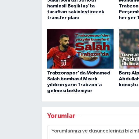
Salah sonrası Sörloth
Mohamed
hamlesi! Beşiktaş'ta
Trabzon
taraftarı sakinleştirecek
Perşembe
transfer planı
her yer 
Trabzonspor'da Mohamed
Barış Al
Salah bombası! Mısırlı
Abdullah
yıldızın yarın Trabzon'a
konuştu
gelmesi bekleniyor
Yorumlar