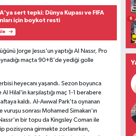
A'ya sert tepki: Dünya Kupası ve FIFA
6
ları için boykot resti
üle
üğünü Jorge Jesus'un yaptığı Al Nassr, Pro
le oynadığı maçta 90+8'de yediği golle
Y
erbisi heyecanı yaşandı. Sezon boyunca
 Al Hilal'in karşılaştığı maç 1-1 berabere
aftaya kaldı. Al-Awwal Park'ta oynanan
öşe vuruşu sonrası Mohamed Simakan'ın
 Nassr'ın bir topu da Kingsley Coman ile
ekip pozisyona girmekte zorlanırken,