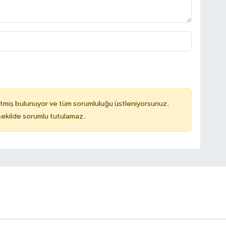
tmiş bulunuyor ve tüm sorumluluğu üstleniyorsunuz.
 şekilde sorumlu tutulamaz.