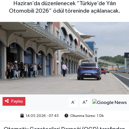
Haziran’da düzenlenecek “Türkiye’de Yılın
Gayrimenkul
Otomobili 2026” ödül töreninde açıklanacak.
Spor
Eğitim
Paylaş
-
+
A
A
14.05.2026 - 07:45
Okunma Süresi: 1 Dk