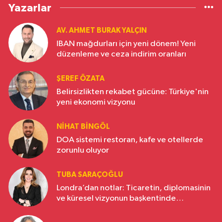
Yazarlar
AV. AHMET BURAK YALÇIN
IBAN mağdurları için yeni dönem! Yeni
düzenleme ve ceza indirim oranları
ŞEREF ÖZATA
Belirsizlikten rekabet gücüne: Türkiye'nin
yeni ekonomi vizyonu
NIHAT BINGÖL
DOA sistemi restoran, kafe ve otellerde
zorunlu oluyor
TUBA SARAÇOĞLU
Londra’dan notlar: Ticaretin, diplomasinin
ve küresel vizyonun başkentinde
Türkiye’nin yükselen gücü