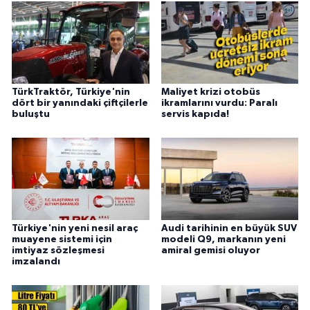
TürkTraktör, Türkiye'nin
Maliyet krizi otobüs
dört bir yanındaki çiftçilerle
ikramlarını vurdu: Paralı
buluştu
servis kapıda!
Türkiye'nin yeni nesil araç
Audi tarihinin en büyük SUV
muayene sistemi için
modeli Q9, markanın yeni
imtiyaz sözleşmesi
amiral gemisi oluyor
imzalandı