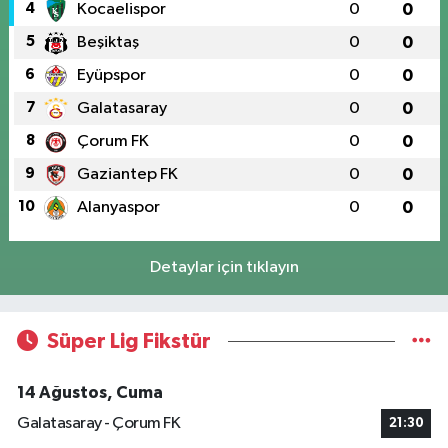
4
Kocaelispor
0
0
5
Beşiktaş
0
0
6
Eyüpspor
0
0
7
Galatasaray
0
0
8
Çorum FK
0
0
9
Gaziantep FK
0
0
10
Alanyaspor
0
0
Detaylar için tıklayın
Süper Lig Fikstür
14 Ağustos, Cuma
Galatasaray - Çorum FK
21:30