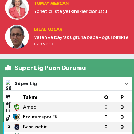
TÜMAY MERCAN
Yöneticilikte yetkinlikler dönüştü
BILAL KOÇAK
Vatan ve bayrak uğruna baba - oğul birlikte
can verdi
Süper Lig Puan Durumu
Süper Lig
#
Takım
O
P
1
Amed
0
0
2
Erzurumspor FK
0
0
3
Başakşehir
0
0