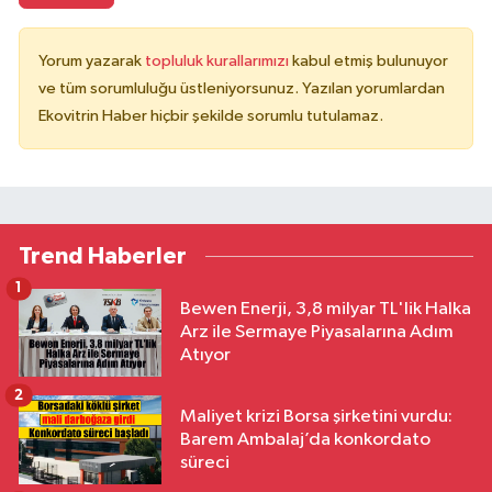
Yorum yazarak
topluluk kurallarımızı
kabul etmiş bulunuyor
ve tüm sorumluluğu üstleniyorsunuz. Yazılan yorumlardan
Ekovitrin Haber hiçbir şekilde sorumlu tutulamaz.
Trend Haberler
1
Bewen Enerji, 3,8 milyar TL'lik Halka
Arz ile Sermaye Piyasalarına Adım
Atıyor
2
Maliyet krizi Borsa şirketini vurdu:
Barem Ambalaj’da konkordato
süreci