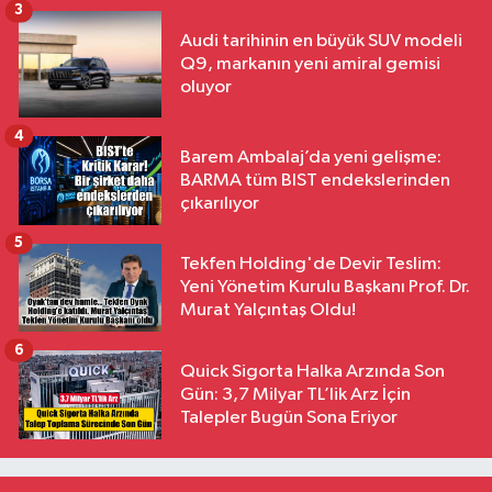
3
Audi tarihinin en büyük SUV modeli
Q9, markanın yeni amiral gemisi
oluyor
4
Barem Ambalaj’da yeni gelişme:
BARMA tüm BIST endekslerinden
çıkarılıyor
5
Tekfen Holding'de Devir Teslim:
Yeni Yönetim Kurulu Başkanı Prof. Dr.
Murat Yalçıntaş Oldu!
6
Quick Sigorta Halka Arzında Son
Gün: 3,7 Milyar TL’lik Arz İçin
Talepler Bugün Sona Eriyor