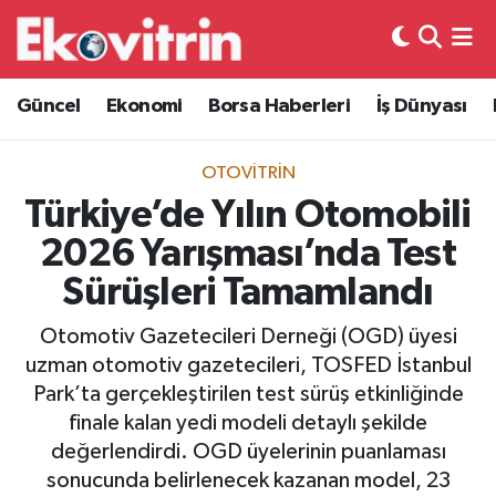
Güncel
Hava Durumu
Güncel
Ekonomi
Borsa Haberleri
İş Dünyası
Ekonomi
Trafik Durumu
OTOVITRIN
Borsa Haberleri
Süper Lig Puan Durumu ve Fikstür
Türkiye’de Yılın Otomobili
2026 Yarışması’nda Test
İş Dünyası
Tüm Manşetler
Sürüşleri Tamamlandı
Lojistik
Son Dakika Haberleri
Otomotiv Gazetecileri Derneği (OGD) üyesi
uzman otomotiv gazetecileri, TOSFED İstanbul
Otovitrin
Haber Arşivi
Park’ta gerçekleştirilen test sürüş etkinliğinde
finale kalan yedi modeli detaylı şekilde
Asayiş
değerlendirdi. OGD üyelerinin puanlaması
sonucunda belirlenecek kazanan model, 23
Magazin