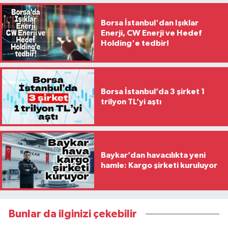
Borsa İstanbul'dan Işıklar
Enerji, CW Enerji ve Hedef
Holding'e tedbir!
Borsa İstanbul’da 3 şirket 1
trilyon TL’yi aştı
Baykar’dan havacılıkta yeni
hamle: Kargo şirketi kuruluyor
Bunlar da ilginizi çekebilir