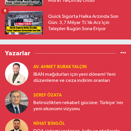
Murat Yalçıntaş Oldu!
6
Quick Sigorta Halka Arzında Son
Gün: 3,7 Milyar TL’lik Arz İçin
Talepler Bugün Sona Eriyor
Yazarlar
AV. AHMET BURAK YALÇIN
IBAN mağdurları için yeni dönem! Yeni
düzenleme ve ceza indirim oranları
ŞEREF ÖZATA
Belirsizlikten rekabet gücüne: Türkiye'nin
yeni ekonomi vizyonu
NIHAT BINGÖL