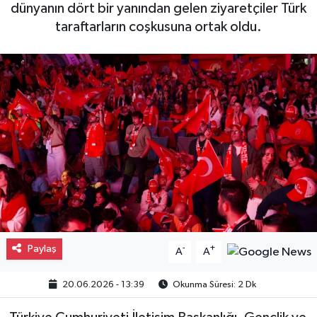
dünyanın dört bir yanından gelen ziyaretçiler Türk
Gayrimenkul
taraftarların coşkusuna ortak oldu.
Spor
Eğitim
Paylaş
-
+
A
A
20.06.2026 - 13:39
Okunma Süresi: 2 Dk