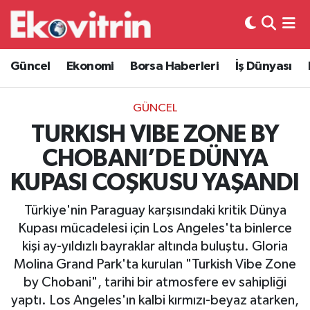
Güncel
Hava Durumu
Güncel
Ekonomi
Borsa Haberleri
İş Dünyası
Ekonomi
Trafik Durumu
GÜNCEL
Borsa Haberleri
Süper Lig Puan Durumu ve Fikstür
TURKISH VIBE ZONE BY
CHOBANI’DE DÜNYA
İş Dünyası
Tüm Manşetler
KUPASI COŞKUSU YAŞANDI
Lojistik
Son Dakika Haberleri
Türkiye'nin Paraguay karşısındaki kritik Dünya
Kupası mücadelesi için Los Angeles'ta binlerce
Otovitrin
Haber Arşivi
kişi ay-yıldızlı bayraklar altında buluştu. Gloria
Molina Grand Park'ta kurulan "Turkish Vibe Zone
Asayiş
by Chobani", tarihi bir atmosfere ev sahipliği
yaptı. Los Angeles'ın kalbi kırmızı-beyaz atarken,
Magazin