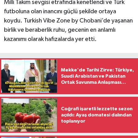
Milli Takım sevgisi etrafında kenetlendi ve Türk
futboluna olan inancını güçlü şekilde ortaya
koydu. Turkish Vibe Zone by Chobani’de yaşanan
birlik ve beraberlik ruhu, gecenin en anlamlı
kazanımı olarak hafızalarda yer etti.
Mekke'de Tarihi Zirve: Türkiye,
Suudi Arabistan ve Pakistan
Ortak Savunma Anlaşması
İmzaladı
Coğrafi işaretli lezzette sezon
açıldı: Ayaş domatesi dalından
toplanıyor