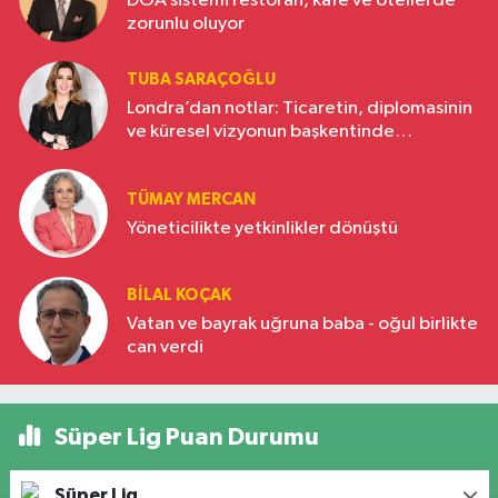
DOA sistemi restoran, kafe ve otellerde
zorunlu oluyor
TUBA SARAÇOĞLU
Londra’dan notlar: Ticaretin, diplomasinin
ve küresel vizyonun başkentinde
Türkiye’nin yükselen gücü
TÜMAY MERCAN
Yöneticilikte yetkinlikler dönüştü
BILAL KOÇAK
Vatan ve bayrak uğruna baba - oğul birlikte
can verdi
Süper Lig Puan Durumu
Süper Lig