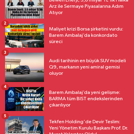
Bewen Enerji, 3,8 milyar TL'lik Halka
Arz ile Sermaye Piyasalarına Adım
Atıyor
2
Maliyet krizi Borsa şirketini vurdu:
Barem Ambalaj’da konkordato
süreci
3
Audi tarihinin en büyük SUV modeli
Q9, markanın yeni amiral gemisi
oluyor
4
Barem Ambalaj’da yeni gelişme:
BARMA tüm BIST endekslerinden
çıkarılıyor
5
Tekfen Holding'de Devir Teslim:
Yeni Yönetim Kurulu Başkanı Prof. Dr.