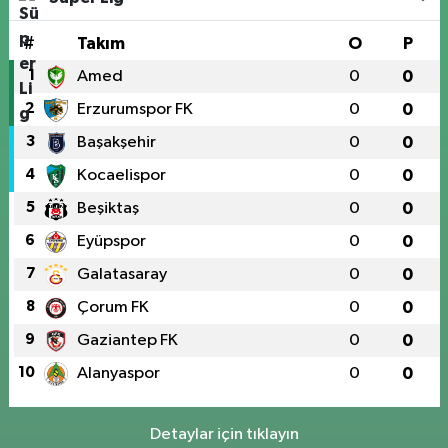
#
Takım
O
P
1
Amed
0
0
2
Erzurumspor FK
0
0
3
Başakşehir
0
0
4
Kocaelispor
0
0
5
Beşiktaş
0
0
6
Eyüpspor
0
0
7
Galatasaray
0
0
8
Çorum FK
0
0
9
Gaziantep FK
0
0
10
Alanyaspor
0
0
Detaylar için tıklayın