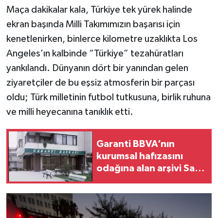
Maça dakikalar kala, Türkiye tek yürek halinde
ekran başında Milli Takımımızın başarısı için
kenetlenirken, binlerce kilometre uzaklıkta Los
Angeles’ın kalbinde “Türkiye” tezahüratları
yankılandı. Dünyanın dört bir yanından gelen
ziyaretçiler de bu eşsiz atmosferin bir parçası
oldu; Türk milletinin futbol tutkusuna, birlik ruhuna
ve milli heyecanına tanıklık etti.
Garanti BBVA’nın
kurumsal hafızasını
odağına alan arşivi Salt
Araştırma’da çevrimiçi
erişime açıldı.