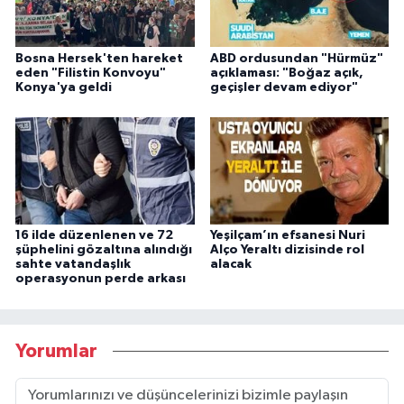
Bosna Hersek'ten hareket
ABD ordusundan "Hürmüz"
eden "Filistin Konvoyu"
açıklaması: "Boğaz açık,
Konya'ya geldi
geçişler devam ediyor"
16 ilde düzenlenen ve 72
Yeşilçam’ın efsanesi Nuri
şüphelini gözaltına alındığı
Alço Yeraltı dizisinde rol
sahte vatandaşlık
alacak
operasyonun perde arkası
Yorumlar