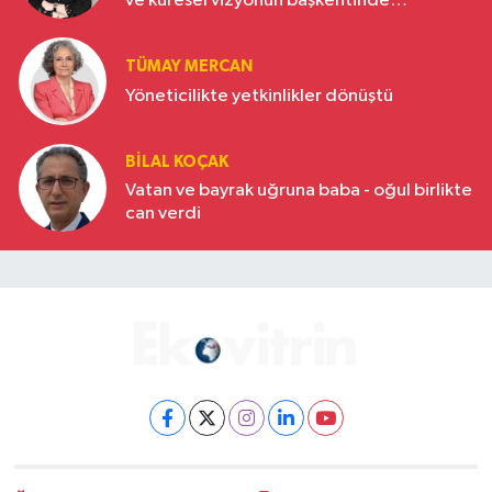
ve küresel vizyonun başkentinde
Türkiye’nin yükselen gücü
TÜMAY MERCAN
Yöneticilikte yetkinlikler dönüştü
BILAL KOÇAK
Vatan ve bayrak uğruna baba - oğul birlikte
can verdi