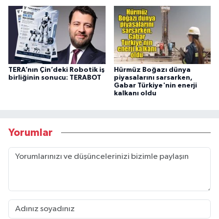
TERA’nın Çin’deki Robotik iş
Hürmüz Boğazı dünya
birliğinin sonucu: TERABOT
piyasalarını sarsarken,
Gabar Türkiye'nin enerji
kalkanı oldu
Yorumlar