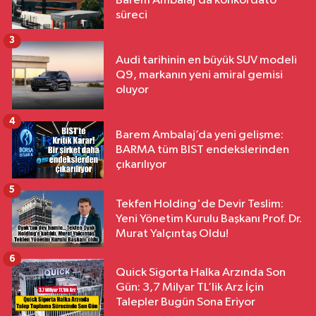
Barem Ambalaj’da konkordato
süreci
3
Audi tarihinin en büyük SUV modeli
Q9, markanın yeni amiral gemisi
oluyor
4
Barem Ambalaj’da yeni gelişme:
BARMA tüm BIST endekslerinden
çıkarılıyor
5
Tekfen Holding'de Devir Teslim:
Yeni Yönetim Kurulu Başkanı Prof. Dr.
Murat Yalçıntaş Oldu!
6
Quick Sigorta Halka Arzında Son
Gün: 3,7 Milyar TL’lik Arz İçin
Talepler Bugün Sona Eriyor