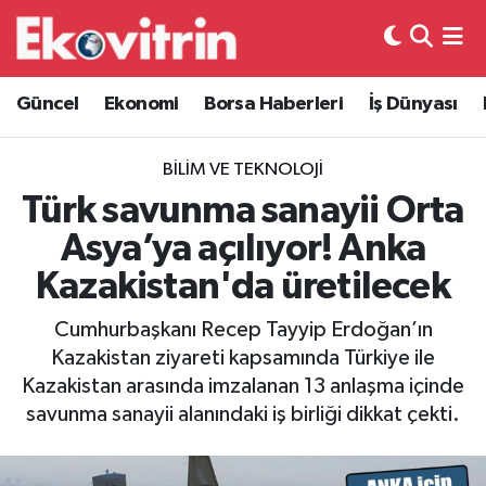
Güncel
Hava Durumu
Güncel
Ekonomi
Borsa Haberleri
İş Dünyası
Ekonomi
Trafik Durumu
BILIM VE TEKNOLOJI
Borsa Haberleri
Süper Lig Puan Durumu ve Fikstür
Türk savunma sanayii Orta
Asya’ya açılıyor! Anka
İş Dünyası
Tüm Manşetler
Kazakistan'da üretilecek
Lojistik
Son Dakika Haberleri
Cumhurbaşkanı Recep Tayyip Erdoğan’ın
Kazakistan ziyareti kapsamında Türkiye ile
Otovitrin
Haber Arşivi
Kazakistan arasında imzalanan 13 anlaşma içinde
savunma sanayii alanındaki iş birliği dikkat çekti.
Asayiş
Magazin