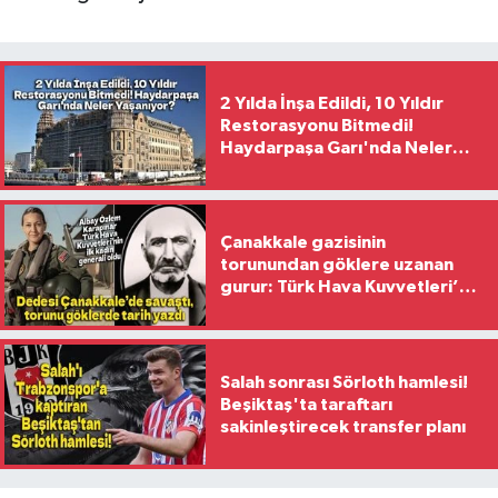
2 Yılda İnşa Edildi, 10 Yıldır
Restorasyonu Bitmedi!
Haydarpaşa Garı'nda Neler
Yaşanıyor?
Çanakkale gazisinin
torunundan göklere uzanan
gurur: Türk Hava Kuvvetleri’nin
ilk kadın generali oldu
Salah sonrası Sörloth hamlesi!
Beşiktaş'ta taraftarı
sakinleştirecek transfer planı