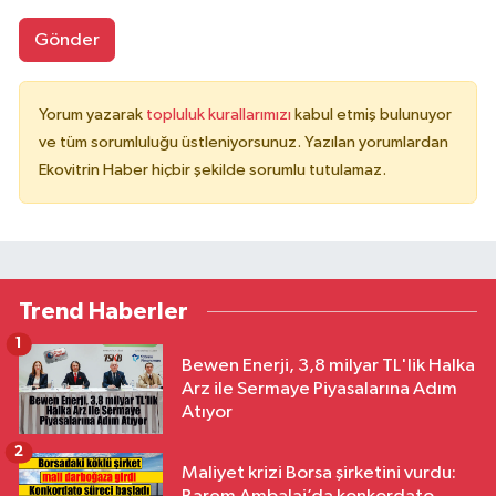
Gönder
Yorum yazarak
topluluk kurallarımızı
kabul etmiş bulunuyor
ve tüm sorumluluğu üstleniyorsunuz. Yazılan yorumlardan
Ekovitrin Haber hiçbir şekilde sorumlu tutulamaz.
Trend Haberler
1
Bewen Enerji, 3,8 milyar TL'lik Halka
Arz ile Sermaye Piyasalarına Adım
Atıyor
2
Maliyet krizi Borsa şirketini vurdu: