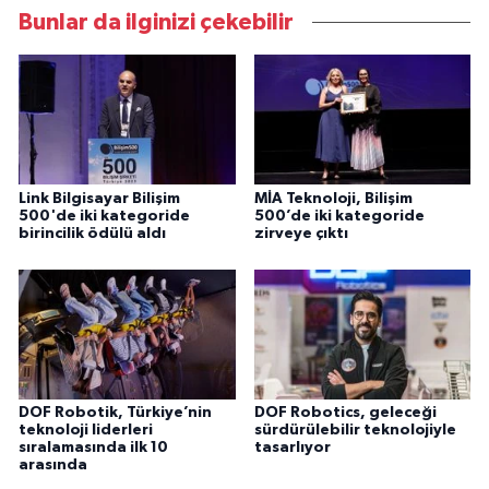
Bunlar da ilginizi çekebilir
Link Bilgisayar Bilişim
MİA Teknoloji, Bilişim
500'de iki kategoride
500’de iki kategoride
birincilik ödülü aldı
zirveye çıktı
DOF Robotik, Türkiye’nin
DOF Robotics, geleceği
teknoloji liderleri
sürdürülebilir teknolojiyle
sıralamasında ilk 10
tasarlıyor
arasında