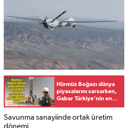
Hürmüz Boğazı dünya
piyasalarını sarsarken,
Gabar Türkiye'nin enerji
kalkanı oldu
Savunma sanayiinde ortak üretim
dönemi