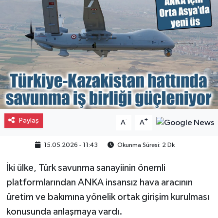
Gayrimenkul
Spor
Eğitim
Paylaş
-
+
A
A
15.05.2026 - 11:43
Okunma Süresi: 2 Dk
İki ülke, Türk savunma sanayiinin önemli
platformlarından ANKA insansız hava aracının
üretim ve bakımına yönelik ortak girişim kurulması
konusunda anlaşmaya vardı.