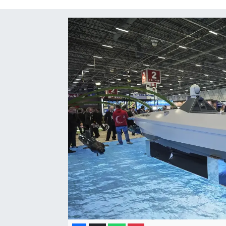
Gayrimenkul
Spor
Eğitim