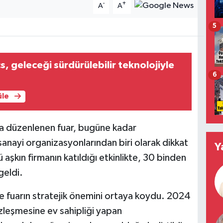
-
+
A
A
5
, geleceği sürdürülebilir teknolojiyle
6
üle
a düzenlenen fuar, bugüne kadar
anayi organizasyonlarından biri olarak dikkat
Y
aşkın firmanın katıldığı etkinlikte, 30 binden
geldi.
fuarın stratejik önemini ortaya koydu. 2024
sözleşmesine ev sahipliği yapan