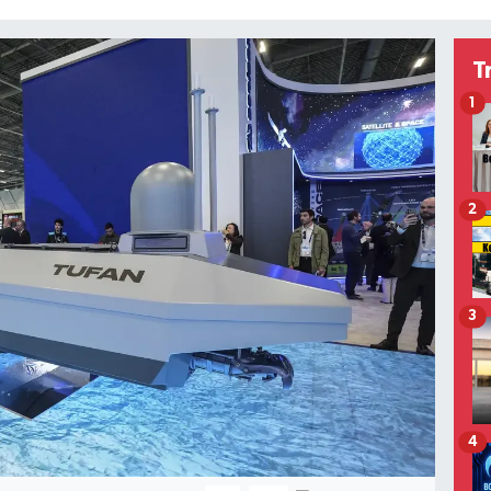
T
1
2
3
4