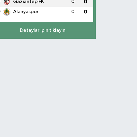
9
Gaziantep FK
0
0
0
Alanyaspor
0
0
Detaylar için tıklayın