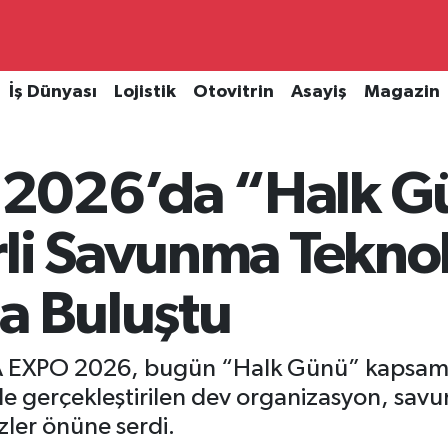
İş Dünyası
Lojistik
Otovitrin
Asayiş
Magazin
2026’da “Halk G
li Savunma Teknolo
a Buluştu
 EXPO 2026, bugün “Halk Günü” kapsamın
de gerçekleştirilen dev organizasyon, sav
özler önüne serdi.