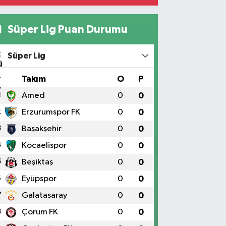
Süper Lig Puan Durumu
Süper Lig
#
Takım
O
P
1
Amed
0
0
2
Erzurumspor FK
0
0
3
Başakşehir
0
0
4
Kocaelispor
0
0
5
Beşiktaş
0
0
6
Eyüpspor
0
0
7
Galatasaray
0
0
8
Çorum FK
0
0