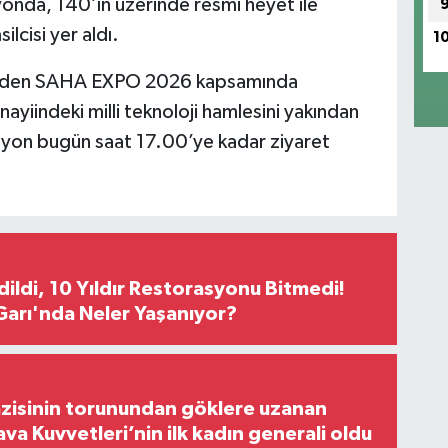
syonda, 140’ın üzerinde resmi heyet ile
lcisi yer aldı.
1
 eden SAHA EXPO 2026 kapsamında
ayiindeki milli teknoloji hamlesini yakından
asyon bugün saat 17.00’ye kadar ziyaret
Edildi, 10 Yıldır Restorasyonu Bitmedi!
arı'nda Neler Yaşanıyor?
zisinin torunundan göklere uzanan
ava Kuvvetleri’nin ilk kadın generali oldu