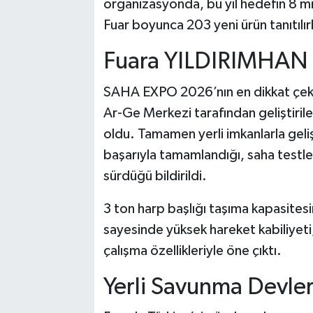
organizasyonda, bu yıl hedefin 8 mil
Fuar boyunca 203 yeni ürün tanıtılır
Fuara YILDIRIMHAN
SAHA EXPO 2026’nın en dikkat çeken
Ar-Ge Merkezi tarafından geliştiril
oldu. Tamamen yerli imkanlarla geliş
başarıyla tamamlandığı, saha testle
sürdüğü bildirildi.
3 ton harp başlığı taşıma kapasitesin
sayesinde yüksek hareket kabiliyet
çalışma özellikleriyle öne çıktı.
Yerli Savunma Devler