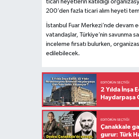
ticari heyetlerin katıldığı organiza
200’den fazla ticari alım heyeti temsi
İstanbul Fuar Merkezi’nde devam
vatandaşlar, Türkiye’nin savunma san
inceleme fırsatı bulurken, organiz
edilebilecek.
EDITÖRÜN SEÇTIĞI
2 Yılda İnşa 
Haydarpaşa G
EDITÖRÜN SEÇTIĞI
Çanakkale ga
gurur: Türk H