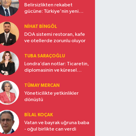
Belirsizlikten rekabet
gücüne: Türkiye'nin yeni
ekonomi vizyonu
NIHAT BINGÖL
DOA sistemi restoran, kafe
ve otellerde zorunlu oluyor
TUBA SARAÇOĞLU
Londra’dan notlar: Ticaretin,
diplomasinin ve küresel
vizyonun başkentinde
Türkiye’nin yükselen gücü
TÜMAY MERCAN
Yöneticilikte yetkinlikler
dönüştü
BILAL KOÇAK
Vatan ve bayrak uğruna baba
- oğul birlikte can verdi