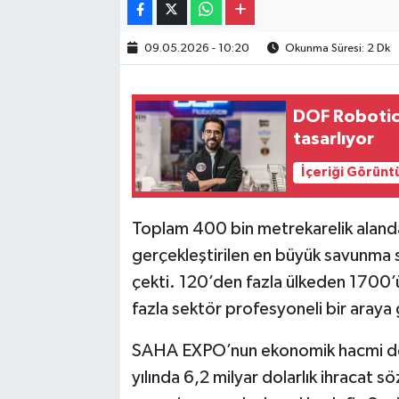
09.05.2026 - 10:20
Okunma Süresi: 2 Dk
DOF Robotics
tasarlıyor
İçeriği Görünt
Toplam 400 bin metrekarelik aland
gerçekleştirilen en büyük savunma s
çekti. 120’den fazla ülkeden 1700’ü 
fazla sektör profesyoneli bir araya 
SAHA EXPO’nun ekonomik hacmi de 
yılında 6,2 milyar dolarlık ihracat 