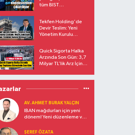
tüm BIST
endekslerinden
çıkarılıyor
Tekfen Holding'de
Devir Teslim: Yeni
Yönetim Kurulu
Başkanı Prof. Dr. Murat
Yalçıntaş Oldu!
Quick Sigorta Halka
Arzında Son Gün: 3,7
Milyar TL’lik Arz İçin
Talepler Bugün Sona
Eriyor
azarlar
AV. AHMET BURAK YALÇIN
IBAN mağdurları için yeni
dönem! Yeni düzenleme ve
ceza indirim oranları
ŞEREF ÖZATA