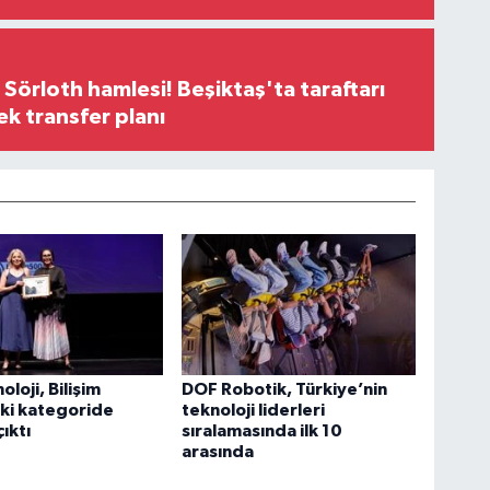
 Sörloth hamlesi! Beşiktaş'ta taraftarı
ek transfer planı
loji, Bilişim
DOF Robotik, Türkiye’nin
ki kategoride
teknoloji liderleri
ıktı
sıralamasında ilk 10
arasında