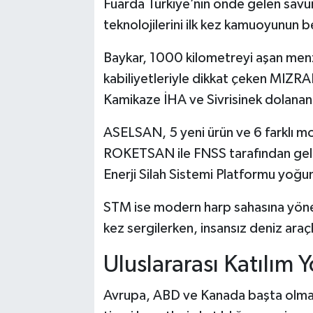
Fuarda Türkiye’nin önde gelen savun
teknolojilerini ilk kez kamuoyunun 
Baykar, 1000 kilometreyi aşan menz
kabiliyetleriyle dikkat çeken MIZRAK
Kamikaze İHA ve Sivrisinek dolanan 
ASELSAN, 5 yeni ürün ve 6 farklı mo
ROKETSAN ile FNSS tarafından geli
Enerji Silah Sistemi Platformu yoğun
STM ise modern harp sahasına yönelik
kez sergilerken, insansız deniz araç
Uluslararası Katılım
Avrupa, ABD ve Kanada başta olmak