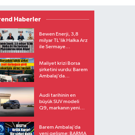
rend Haberler
Bewen Enerji, 3,8
milyar TL'lik Halka Arz
ile Sermaye
Piyasalarına Adım
Atıyor
Maliyet krizi Borsa
şirketini vurdu: Barem
Ambalaj’da
konkordato süreci
Audi tarihinin en
büyük SUV modeli
Q9, markanın yeni
amiral gemisi oluyor
Barem Ambalaj’da
yeni gelişme: BARMA