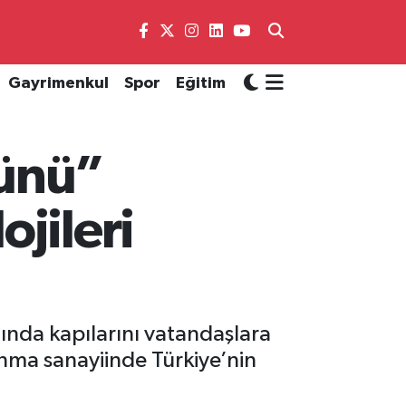
Gayrimenkul
Spor
Eğitim
ünü”
jileri
da kapılarını vatandaşlara
unma sanayiinde Türkiye’nin