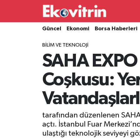
Güncel
Hava Durumu
Güncel
Ekonomi
Borsa Haberleri
Ekonomi
Trafik Durumu
BILIM VE TEKNOLOJI
SAHA EXPO 
Borsa Haberleri
Süper Lig Puan Durumu ve Fikstür
İş Dünyası
Tüm Manşetler
Coşkusu: Yer
Lojistik
Son Dakika Haberleri
Vatandaşlarl
Otovitrin
Haber Arşivi
tarafından düzenlenen SAHA
Asayiş
açtı. İstanbul Fuar Merkezi’n
ulaştığı teknolojik seviyeyi g
Magazin