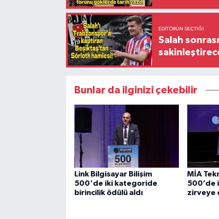
EDITÖRÜN SEÇTIĞI
Salah sonrası
sakinleştirec
Bunlar da ilginizi çekebilir
Link Bilgisayar Bilişim
MİA Tekno
500'de iki kategoride
500’de i
birincilik ödülü aldı
zirveye ç