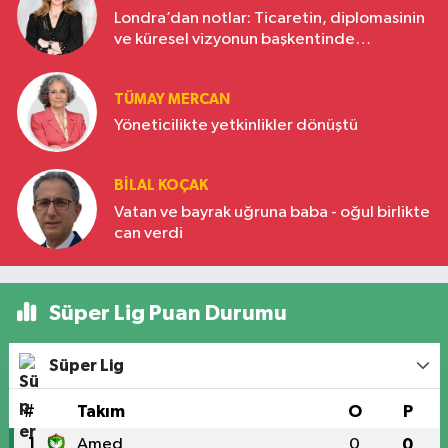
Londra’dan notlar: Ticaretin, diplomasinin
ve küresel vizyonun başkentinde
Türkiye’nin yükselen gücü
TÜMAY MERCAN
Yöneticilikte yetkinlikler dönüştü
BILAL KOÇAK
Vatan ve bayrak uğruna baba - oğul birlikte
can verdi
Süper Lig Puan Durumu
Süper Lig
#
Takım
O
P
1
Amed
0
0