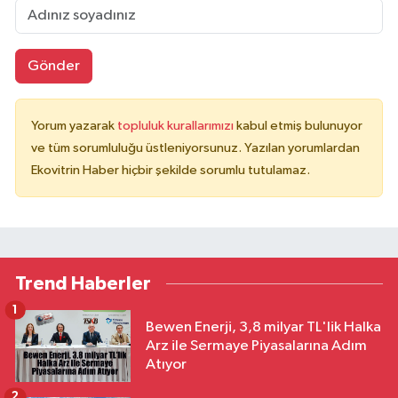
Gönder
Yorum yazarak
topluluk kurallarımızı
kabul etmiş bulunuyor
ve tüm sorumluluğu üstleniyorsunuz. Yazılan yorumlardan
Ekovitrin Haber hiçbir şekilde sorumlu tutulamaz.
Trend Haberler
1
Bewen Enerji, 3,8 milyar TL'lik Halka
Arz ile Sermaye Piyasalarına Adım
Atıyor
2