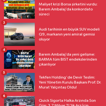
Maliyet krizi Borsa şirketini vurdu:
Barem Ambalaj’da konkordato
süreci
3
Audi tarihinin en büyük SUV modeli
Q9, markanın yeni amiral gemisi
oluyor
4
Barem Ambalaj’da yeni gelişme:
BARMA tüm BIST endekslerinden
çıkarılıyor
5
Tekfen Holding'de Devir Teslim:
Yeni Yönetim Kurulu Başkanı Prof. Dr.
Murat Yalçıntaş Oldu!
6
Quick Sigorta Halka Arzında Son
Gün: 3,7 Milyar TL’lik Arz İçin