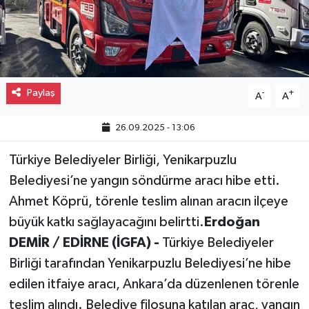
Gayrimenkul
Spor
Paylaş
-
+
Eğitim
A
A
26.09.2025 - 13:06
Türkiye Belediyeler Birliği, Yenikarpuzlu
Belediyesi’ne yangın söndürme aracı hibe etti.
Ahmet Köprü, törenle teslim alınan aracın ilçeye
büyük katkı sağlayacağını belirtti.
Erdoğan
DEMİR / EDİRNE (İGFA) -
Türkiye Belediyeler
Birliği tarafından Yenikarpuzlu Belediyesi’ne hibe
edilen itfaiye aracı, Ankara’da düzenlenen törenle
teslim alındı. Belediye filosuna katılan araç, yangın