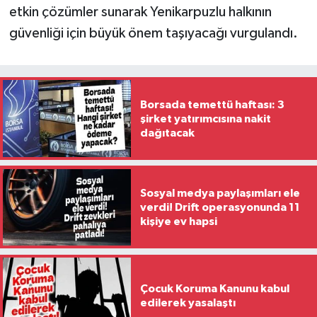
etkin çözümler sunarak Yenikarpuzlu halkının
güvenliği için büyük önem taşıyacağı vurgulandı.
Borsada temettü haftası: 3
şirket yatırımcısına nakit
dağıtacak
Sosyal medya paylaşımları ele
verdi! Drift operasyonunda 11
kişiye ev hapsi
Çocuk Koruma Kanunu kabul
edilerek yasalaştı