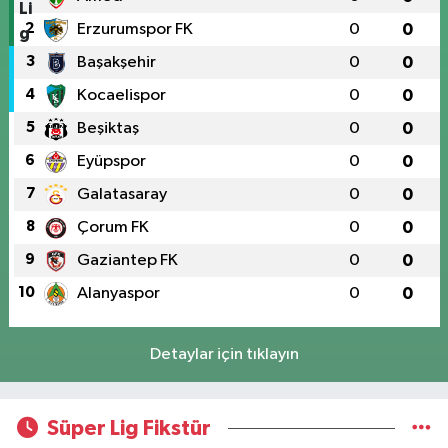
2
Erzurumspor FK
0
0
3
Başakşehir
0
0
4
Kocaelispor
0
0
5
Beşiktaş
0
0
6
Eyüpspor
0
0
7
Galatasaray
0
0
8
Çorum FK
0
0
9
Gaziantep FK
0
0
10
Alanyaspor
0
0
Detaylar için tıklayın
Süper Lig Fikstür