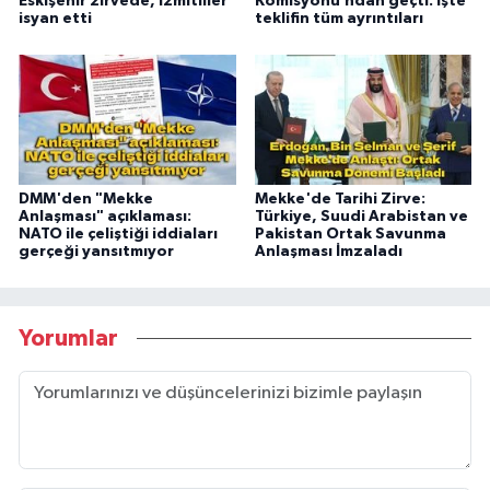
Eskişehir zirvede, İzmitliler
Komisyonu’ndan geçti: İşte
isyan etti
teklifin tüm ayrıntıları
DMM'den "Mekke
Mekke'de Tarihi Zirve:
Anlaşması" açıklaması:
Türkiye, Suudi Arabistan ve
NATO ile çeliştiği iddiaları
Pakistan Ortak Savunma
gerçeği yansıtmıyor
Anlaşması İmzaladı
Yorumlar