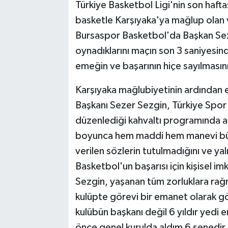
Türkiye Basketbol Ligi'nin son hafta
basketle Karşıyaka'ya mağlup olan 
Bursaspor Basketbol'da Başkan Sez
oynadıklarını maçın son 3 saniyesind
emeğin ve başarının hiçe sayılmasın
Karşıyaka mağlubiyetinin ardından e
Başkanı Sezer Sezgin, Türkiye Spor
düzenlediği kahvaltı programında 
boyunca hem maddi hem manevi büyük
verilen sözlerin tutulmadığını ve yaln
Basketbol'un başarısı için kişisel im
Sezgin, yaşanan tüm zorluklara ra
kulüpte görevi bir emanet olarak gö
kulübün başkanı değil 6 yıldır yedi 
önce genel kurulda aldım 6 senedir d