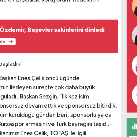
Özdemir, Beşevler sakinlerini dinledi
üle
başladık'
ın Başkan Enes Çelik öncülüğünde
kımın ilerleyen süreçte çok daha büyük
guladı. Başkan Sezgin, 'İlk kez isim
onsorsuz devam ettik ve sponsorsuz bitirdik.
akım kurulduğu günden beri, sponsorlu ya da
rsaspor armasını ve Türk bayrağını taşıdı.
ımız Enes Çelik, TOFAŞ ile ilgili