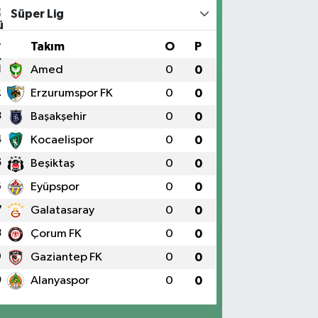
Süper Lig
#
Takım
O
P
1
Amed
0
0
2
Erzurumspor FK
0
0
3
Başakşehir
0
0
4
Kocaelispor
0
0
5
Beşiktaş
0
0
6
Eyüpspor
0
0
7
Galatasaray
0
0
8
Çorum FK
0
0
9
Gaziantep FK
0
0
0
Alanyaspor
0
0