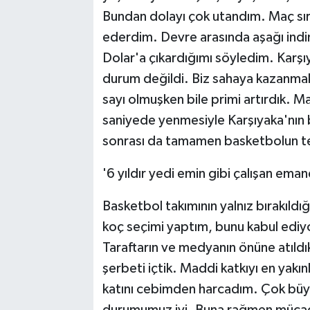
Bundan dolayı çok utandım. Maç sı
ederdim. Devre arasında aşağı indim
Dolar'a çıkardığımı söyledim. Karşıya
durum değildi. Biz sahaya kazanmak 
sayı olmuşken bile primi artırdık. 
saniyede yenmesiyle Karşıyaka'nın 
sonrası da tamamen basketbolun teknik
'6 yıldır yedi emin gibi çalışan ema
Basketbol takımının yalnız bırakıldığ
koç seçimi yaptım, bunu kabul ediy
Taraftarın ve medyanın önüne atıldı
şerbeti içtik. Maddi katkıyı en yakınl
katını cebimden harcadım. Çok büyük