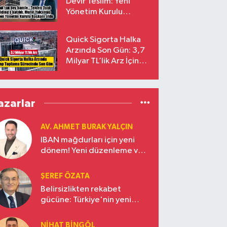
Devir Teslim: Yeni
Yönetim Kurulu
Başkanı Prof. Dr. Murat
Yalçıntaş Oldu!
Quick Sigorta Halka
Arzında Son Gün: 3,7
Milyar TL’lik Arz İçin
Talepler Bugün Sona
Eriyor
azarlar
AV. AHMET BURAK YALÇIN
IBAN mağdurları için yeni
dönem! Yeni düzenleme ve
ceza indirim oranları
ŞEREF ÖZATA
Belirsizlikten rekabet
gücüne: Türkiye'nin yeni
ekonomi vizyonu
NIHAT BINGÖL