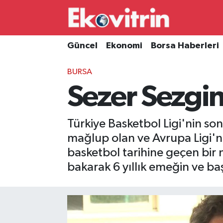
Güncel
Hava Durumu
Güncel
Ekonomi
Borsa Haberleri
Ekonomi
Trafik Durumu
BURSA
Sezer Sezgin
Borsa Haberleri
Süper Lig Puan Durumu ve Fikstür
İş Dünyası
Tüm Manşetler
Türkiye Basketbol Ligi'nin so
mağlup olan ve Avrupa Ligi'
Lojistik
Son Dakika Haberleri
basketbol tarihine geçen bir
Otovitrin
Haber Arşivi
bakarak 6 yıllık emeğin ve ba
Asayiş
Magazin