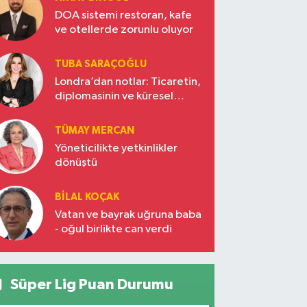
DOA sistemi restoran, kafe
ve otellerde zorunlu oluyor
TUBA SARAÇOĞLU
Londra’dan notlar: Ticaretin,
diplomasinin ve küresel
vizyonun başkentinde
Türkiye’nin yükselen gücü
TÜMAY MERCAN
Yöneticilikte yetkinlikler
dönüştü
BILAL KOÇAK
Vatan ve bayrak uğruna baba
- oğul birlikte can verdi
Süper Lig Puan Durumu