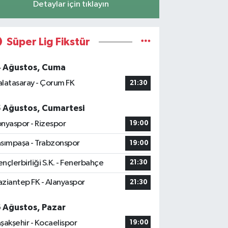
Detaylar için tıklayın
Süper Lig Fikstür
4 Ağustos, Cuma
latasaray - Çorum FK
21:30
5 Ağustos, Cumartesi
nyaspor - Rizespor
19:00
sımpaşa - Trabzonspor
19:00
nçlerbirliği S.K. - Fenerbahçe
21:30
ziantep FK - Alanyaspor
21:30
6 Ağustos, Pazar
şakşehir - Kocaelispor
19:00