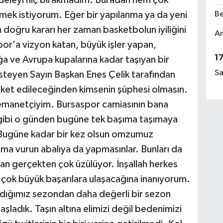
eleyi hiç bırakmadım. Buradan hem çok
ek istiyorum. Eğer bir yapılanma ya da yeni
Be
n doğru kararı her zaman basketbolun iyiliğini
Am
por'a vizyon katan, büyük işler yapan,
1
a ve Avrupa kupalarına kadar taşıyan bir
Sa
steyen Sayın Başkan Enes Çelik tarafından
eket edileceğinden kimsenin şüphesi olmasın.
 emanetçiyim. Bursaspor camiasının bana
 gibi o günden bugüne tek başıma taşımaya
Bugüne kadar bir kez olsun omzumuz
ma vurun abalıya da yapmasınlar. Bunları da
n gerçekten çok üzülüyor. İnşallah herkes
ın çok büyük başarılara ulaşacağına inanıyorum.
adığımız sezondan daha değerli bir sezon
ladık. Taşın altına elimizi değil bedenimizi