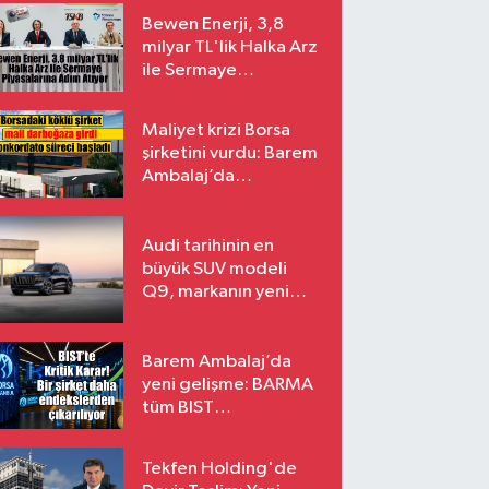
Bewen Enerji, 3,8
milyar TL'lik Halka Arz
ile Sermaye
Piyasalarına Adım
Atıyor
Maliyet krizi Borsa
şirketini vurdu: Barem
Ambalaj’da
konkordato süreci
Audi tarihinin en
büyük SUV modeli
Q9, markanın yeni
amiral gemisi oluyor
Barem Ambalaj’da
yeni gelişme: BARMA
tüm BIST
endekslerinden
çıkarılıyor
Tekfen Holding'de