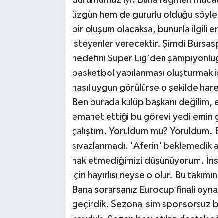
durumumuz iyi. Buna rağmen mücad
üzgün hem de gururlu olduğu söylem
bir oluşum olacaksa, bununla ilgili e
isteyenler verecektir. Şimdi Bursas
hedefini Süper Lig'den şampiyonluğ
basketbol yapılanması oluşturmak i
nasıl uygun görülürse o şekilde har
Ben burada kulüp başkanı değilim,
emanet ettiği bu görevi yedi emin
çalıştım. Yoruldum mu? Yoruldum. 
sıvazlanmadı. 'Aferin' beklemedik a
hak etmediğimizi düşünüyorum. İnsa
için hayırlısı neyse o olur. Bu takım
Bana sorarsanız Eurocup finali oyn
geçirdik. Sezona isim sponsorsuz baş