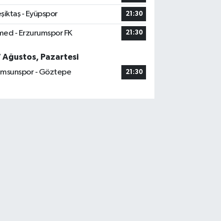
şiktaş - Eyüpspor
21:30
ed - Erzurumspor FK
21:30
7 Ağustos, Pazartesi
msunspor - Göztepe
21:30