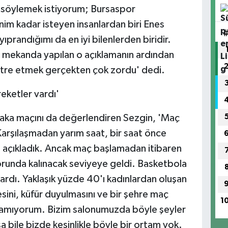
t söylemek istiyorum; Bursaspor
nim kadar isteyen insanlardan biri Enes
prandığımı da en iyi bilenlerden biridir.
u mekanda yapılan o açıklamanın ardından
ntre etmek gerçekten çok zordu' dedi.
eketler vardı'
yaka maçını da değerlendiren Sezgin, 'Maç
rşılaşmadan yarım saat, bir saat önce
im açıkladık. Ancak maç başlamadan itibaren
orunda kalınacak seviyeye geldi. Basketbola
ardı. Yaklaşık yüzde 40'ı kadınlardan oluşan
sini, küfür duyulmasını ve bir şehre maç
1
ıramıyorum. Bizim salonumuzda böyle şeyler
bile bizde kesinlikle böyle bir ortam yok.