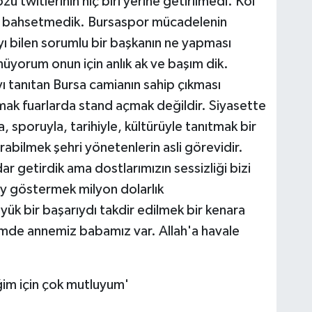
ü twitlerinin hiç biri yerine getirilmedi. Kol
inden bahsetmedik. Bursaspor mücadelenin
 bilen sorumlu bir başkanın ne yapması
üyorum onun için anlık ak ve başım dik.
 tanıtan Bursa camianın sahip çıkması
tmak fuarlarda stand açmak değildir. Siyasette
a, sporuyla, tarihiyle, kültürüyle tanıtmak bir
turabilmek şehri yönetenlerin asli görevidir.
r getirdik ama dostlarımızın sessizliği bizi
oy göstermek milyon dolarlık
ük bir başarıydı takdir edilmek bir kenara
imde annemiz babamız var. Allah'a havale
im için çok mutluyum'