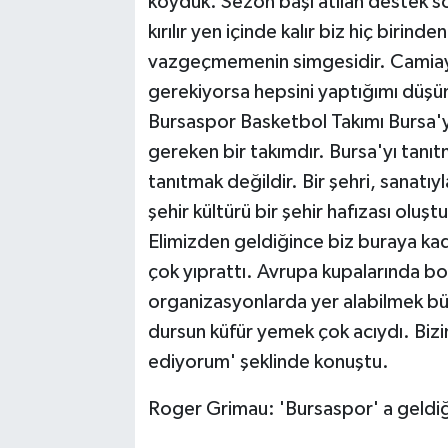
koyduk. Sezon başı atılan destek söz
kırılır yen içinde kalır biz hiç bir
vazgeçmemenin simgesidir. Camiayı
gerekiyorsa hepsini yaptığımı düşün
Bursaspor Basketbol Takımı Bursa'yı
gereken bir takımdır. Bursa'yı tanı
tanıtmak değildir. Bir şehri, sanatıyl
şehir kültürü bir şehir hafızası oluş
Elimizden geldiğince biz buraya kada
çok yıprattı. Avrupa kupalarında b
organizasyonlarda yer alabilmek büy
dursun küfür yemek çok acıydı. Biz
ediyorum' şeklinde konuştu.
Roger Grimau: 'Bursaspor' a geldiğ