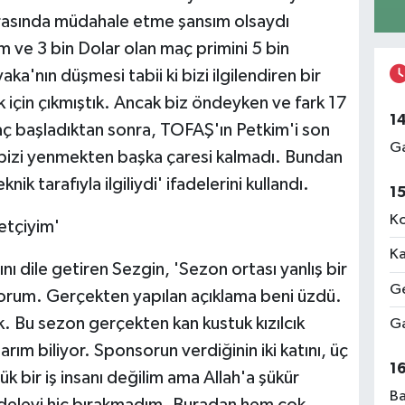
rasında müdahale etme şansım olsaydı
 ve 3 bin Dolar olan maç primini 5 bin
ka'nın düşmesi tabii ki bizi ilgilendiren bir
için çıkmıştık. Ancak biz öndeyken ve fark 17
1
Maç başladıktan sonra, TOFAŞ'ın Petkim'i son
Ga
bizi yenmekten başka çaresi kalmadı. Bundan
 tarafıyla ilgiliydi' ifadelerini kullandı.
1
Ko
netçiyim'
Ka
ını dile getiren Sezgin, 'Sezon ortası yanlış bir
Ge
orum. Gerçekten yapılan açıklama beni üzdü.
k. Bu sezon gerçekten kan kustuk kızılcık
Ga
arım biliyor. Sponsorun verdiğinin iki katını, üç
1
 bir iş insanı değilim ama Allah'a şükür
Ba