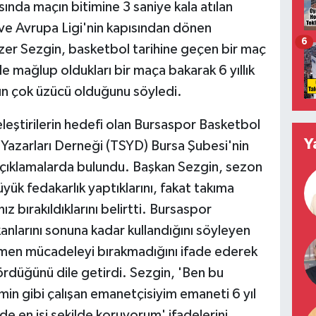
sında maçın bitimine 3 saniye kala atılan
ve Avrupa Ligi'nin kapısından dönen
6
er Sezgin, basketbol tarihine geçen bir maç
e mağlup oldukları bir maça bakarak 6 yıllık
ın çok üzücü olduğunu söyledi.
leştirilerin hedefi olan Bursaspor Basketbol
Y
 Yazarları Derneği (TSYD) Bursa Şubesi'nin
açıklamalarda bulundu. Başkan Sezgin, sezon
 fedakarlık yaptıklarını, fakat takıma
ız bırakıldıklarını belirtti. Bursaspor
kanlarını sonuna kadar kullandığını söyleyen
ğmen mücadeleyi bırakmadığını ifade ederek
rdüğünü dile getirdi. Sezgin, 'Ben bu
emin gibi çalışan emanetçisiyim emaneti 6 yıl
e en işi şekilde koruyorum' ifadelerini