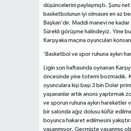
düşüncelerini paylaşmıştı. Şunu ne
basketbolunun iyi olmasını en az be
Başkan'dır. Maddi manevi ne kadar yı
Sürekli görüşme halindeyiz. Yine b
Karşıyaka maçına oyuncuları konsa
'Basketbol ve spor ruhuna aykırı har
Ligin son haftasında oynanan Karşı
öncesinde yine totemi bozmadık. Ka
oyunculara kişi başı 3 bin Dolar pr
yaşananlar artık anons yaptırmak z
ve sporun ruhuna aykırı hareketler v
bir salonda ağız dolusu küfür edilme
boyunca hakaret edilmesini yakışt
yaşanmıyor. Geçmişte yaşanmış olsa 