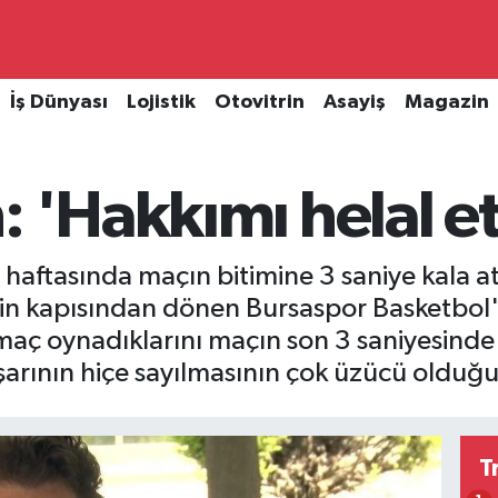
İş Dünyası
Lojistik
Otovitrin
Asayiş
Magazin
: 'Hakkımı helal 
n haftasında maçın bitimine 3 saniye kala a
nin kapısından dönen Bursaspor Basketbol
 maç oynadıklarını maçın son 3 saniyesind
şarının hiçe sayılmasının çok üzücü olduğu
T