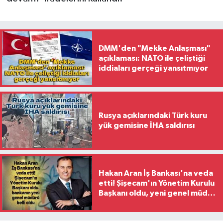
DMM'den "Mekke Anlaşması"
açıklaması: NATO ile çeliştiği
iddiaları gerçeği yansıtmıyor
Rusya açıklarındaki Türk kuru
yük gemisine İHA saldırısı
Hakan Aran İş Bankası'na veda
etti! Şişecam'ın Yönetim Kurulu
Başkanı oldu, yeni genel müdür
belli oldu