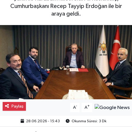
Cumhurbaşkanı Recep Tayyip Erdoğan ile bir
Gayrimenkul
araya geldi.
Spor
Eğitim
Paylaş
-
+
A
A
28.06.2026 - 15:43
Okunma Süresi: 3 Dk