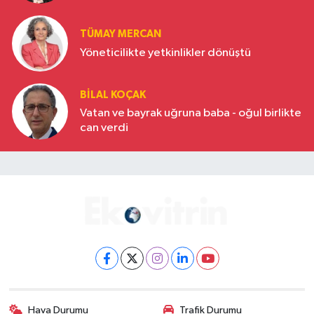
Türkiye’nin yükselen gücü
TÜMAY MERCAN
Yöneticilikte yetkinlikler dönüştü
BILAL KOÇAK
Vatan ve bayrak uğruna baba - oğul birlikte
can verdi
Hava Durumu
Trafik Durumu