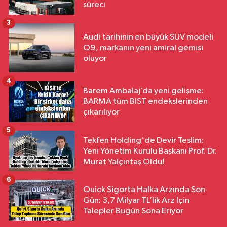
süreci
3
Audi tarihinin en büyük SUV modeli
Q9, markanın yeni amiral gemisi
oluyor
4
Barem Ambalaj’da yeni gelişme:
BARMA tüm BIST endekslerinden
çıkarılıyor
5
Tekfen Holding'de Devir Teslim:
Yeni Yönetim Kurulu Başkanı Prof. Dr.
Murat Yalçıntaş Oldu!
6
Quick Sigorta Halka Arzında Son
Gün: 3,7 Milyar TL’lik Arz İçin
Talepler Bugün Sona Eriyor