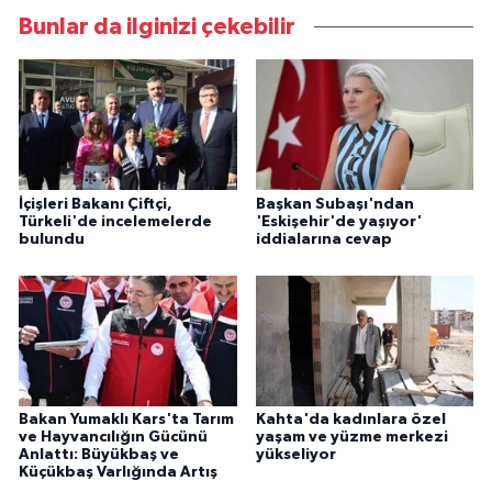
Bunlar da ilginizi çekebilir
İçişleri Bakanı Çiftçi,
Başkan Subaşı'ndan
Türkeli'de incelemelerde
'Eskişehir'de yaşıyor'
bulundu
iddialarına cevap
Bakan Yumaklı Kars'ta Tarım
Kahta'da kadınlara özel
ve Hayvancılığın Gücünü
yaşam ve yüzme merkezi
Anlattı: Büyükbaş ve
yükseliyor
Küçükbaş Varlığında Artış