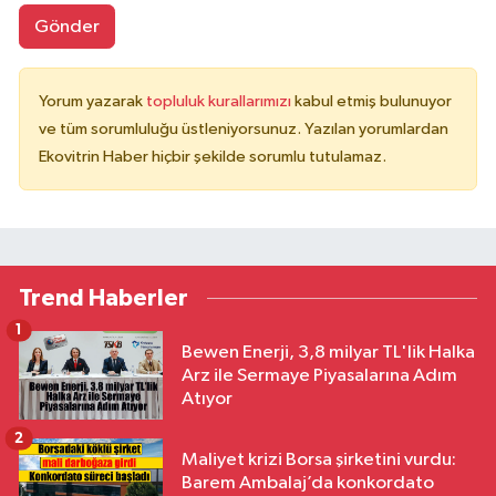
Gönder
Yorum yazarak
topluluk kurallarımızı
kabul etmiş bulunuyor
ve tüm sorumluluğu üstleniyorsunuz. Yazılan yorumlardan
Ekovitrin Haber hiçbir şekilde sorumlu tutulamaz.
Trend Haberler
1
Bewen Enerji, 3,8 milyar TL'lik Halka
Arz ile Sermaye Piyasalarına Adım
Atıyor
2
Maliyet krizi Borsa şirketini vurdu:
Barem Ambalaj’da konkordato