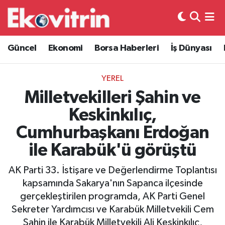
Güncel
Hava Durumu
Güncel
Ekonomi
Borsa Haberleri
İş Dünyası
Ekonomi
Trafik Durumu
YEREL
Borsa Haberleri
Süper Lig Puan Durumu ve Fikstür
Milletvekilleri Şahin ve
Keskinkılıç,
İş Dünyası
Tüm Manşetler
Cumhurbaşkanı Erdoğan
Lojistik
Son Dakika Haberleri
ile Karabük'ü görüştü
Otovitrin
Haber Arşivi
AK Parti 33. İstişare ve Değerlendirme Toplantısı
kapsamında Sakarya'nın Sapanca ilçesinde
Asayiş
gerçekleştirilen programda, AK Parti Genel
Sekreter Yardımcısı ve Karabük Milletvekili Cem
Magazin
Şahin ile Karabük Milletvekili Ali Keskinkılıç,