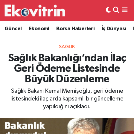
Güncel
Hava Durumu
Güncel
Ekonomi
Borsa Haberleri
İş Dünyası
Ekonomi
Trafik Durumu
SAĞLIK
Borsa Haberleri
Süper Lig Puan Durumu ve Fikstür
Sağlık Bakanlığı’ndan İlaç
Geri Ödeme Listesinde
İş Dünyası
Tüm Manşetler
Büyük Düzenleme
Lojistik
Son Dakika Haberleri
Sağlık Bakanı Kemal Memişoğlu, geri ödeme
listesindeki ilaçlarda kapsamlı bir güncelleme
Otovitrin
Haber Arşivi
yapıldığını açıkladı.
Asayiş
Magazin