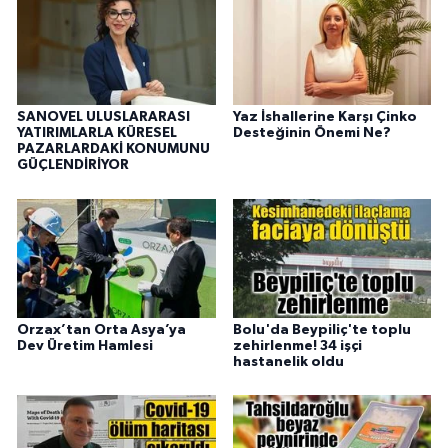
SANOVEL ULUSLARARASI
Yaz İshallerine Karşı Çinko
YATIRIMLARLA KÜRESEL
Desteğinin Önemi Ne?
PAZARLARDAKİ KONUMUNU
GÜÇLENDİRİYOR
Orzax’tan Orta Asya’ya
Bolu'da Beypiliç'te toplu
Dev Üretim Hamlesi
zehirlenme! 34 işçi
hastanelik oldu