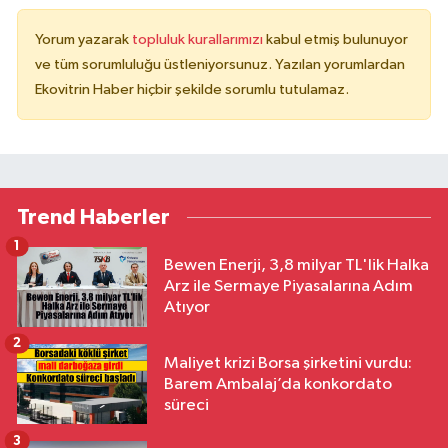
Yorum yazarak
topluluk kurallarımızı
kabul etmiş bulunuyor
ve tüm sorumluluğu üstleniyorsunuz. Yazılan yorumlardan
Ekovitrin Haber hiçbir şekilde sorumlu tutulamaz.
Trend Haberler
1
Bewen Enerji, 3,8 milyar TL'lik Halka
Arz ile Sermaye Piyasalarına Adım
Atıyor
2
Maliyet krizi Borsa şirketini vurdu:
Barem Ambalaj’da konkordato
süreci
3