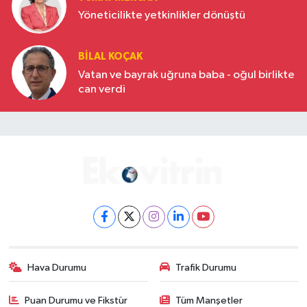
Yöneticilikte yetkinlikler dönüştü
BILAL KOÇAK
Vatan ve bayrak uğruna baba - oğul birlikte
can verdi
Hava Durumu
Trafik Durumu
Puan Durumu ve Fikstür
Tüm Manşetler