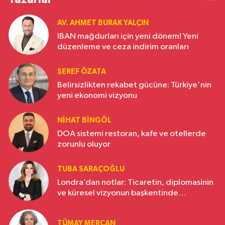
AV. AHMET BURAK YALÇIN
IBAN mağdurları için yeni dönem! Yeni
düzenleme ve ceza indirim oranları
ŞEREF ÖZATA
Belirsizlikten rekabet gücüne: Türkiye'nin
yeni ekonomi vizyonu
NIHAT BINGÖL
DOA sistemi restoran, kafe ve otellerde
zorunlu oluyor
TUBA SARAÇOĞLU
Londra’dan notlar: Ticaretin, diplomasinin
ve küresel vizyonun başkentinde
Türkiye’nin yükselen gücü
TÜMAY MERCAN