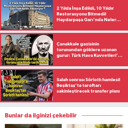
2 Yılda İnşa Edildi, 10 Yıldır
Restorasyonu Bitmedi!
Haydarpaşa Garı'nda Neler
Yaşanıyor?
Çanakkale gazisinin
torunundan göklere uzanan
gurur: Türk Hava Kuvvetleri’nin
ilk kadın generali oldu
Salah sonrası Sörloth hamlesi!
Beşiktaş'ta taraftarı
sakinleştirecek transfer planı
Bunlar da ilginizi çekebilir