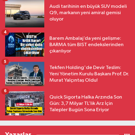
Audi tarihinin en büyük SUV modeli
Q9, markanın yeni amiral gemisi
oluyor
4
Barem Ambalaj’da yeni gelişme:
BARMA tüm BIST endekslerinden
çıkarılıyor
5
Tekfen Holding'de Devir Teslim:
Yeni Yönetim Kurulu Başkanı Prof. Dr.
Murat Yalçıntaş Oldu!
6
Quick Sigorta Halka Arzında Son
Gün: 3,7 Milyar TL’lik Arz İçin
Talepler Bugün Sona Eriyor
Yazarlar