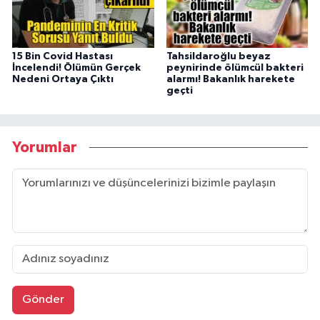
15 Bin Covid Hastası
Tahsildaroğlu beyaz
İncelendi! Ölümün Gerçek
peynirinde ölümcül bakteri
Nedeni Ortaya Çıktı
alarmı! Bakanlık harekete
geçti
Yorumlar
Gönder