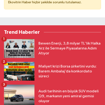
Ekovitrin Haber hiçbir şekilde sorumlu tutulamaz.
Trend Haberler
1
Bewen Enerji, 3,8 milyar TL'lik Halka
Arz ile Sermaye Piyasalarına Adım
Atıyor
2
Maliyet krizi Borsa şirketini vurdu:
Barem Ambalaj’da konkordato
süreci
3
Audi tarihinin en büyük SUV modeli
Q9, markanın yeni amiral gemisi
oluyor