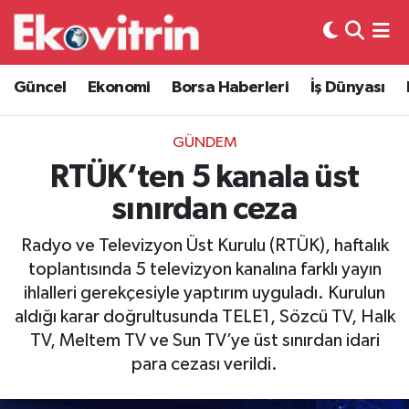
Güncel
Hava Durumu
Güncel
Ekonomi
Borsa Haberleri
İş Dünyası
Ekonomi
Trafik Durumu
GÜNDEM
Borsa Haberleri
Süper Lig Puan Durumu ve Fikstür
RTÜK’ten 5 kanala üst
sınırdan ceza
İş Dünyası
Tüm Manşetler
Radyo ve Televizyon Üst Kurulu (RTÜK), haftalık
Lojistik
Son Dakika Haberleri
toplantısında 5 televizyon kanalına farklı yayın
ihlalleri gerekçesiyle yaptırım uyguladı. Kurulun
Otovitrin
Haber Arşivi
aldığı karar doğrultusunda TELE1, Sözcü TV, Halk
TV, Meltem TV ve Sun TV’ye üst sınırdan idari
Asayiş
para cezası verildi.
Magazin