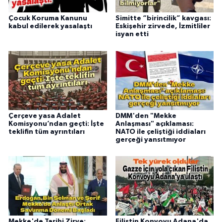
Çocuk Koruma Kanunu
Simitte “birincilik” kavgası:
kabul edilerek yasalaştı
Eskişehir zirvede, İzmitliler
isyan etti
Çerçeve yasa Adalet
DMM'den "Mekke
Komisyonu’ndan geçti: İşte
Anlaşması" açıklaması:
teklifin tüm ayrıntıları
NATO ile çeliştiği iddiaları
gerçeği yansıtmıyor
Mekke'de Tarihi Zirve:
Filistin Konvoyu Adana'da