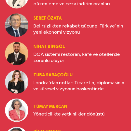
düzenleme ve ceza indirim oranları
ŞEREF ÖZATA
Belirsizlikten rekabet gücüne: Türkiye'nin
yeni ekonomi vizyonu
NIHAT BINGÖL
DOA sistemi restoran, kafe ve otellerde
zorunlu oluyor
TUBA SARAÇOĞLU
Londra’dan notlar: Ticaretin, diplomasinin
ve küresel vizyonun başkentinde
Türkiye’nin yükselen gücü
TÜMAY MERCAN
Yöneticilikte yetkinlikler dönüştü