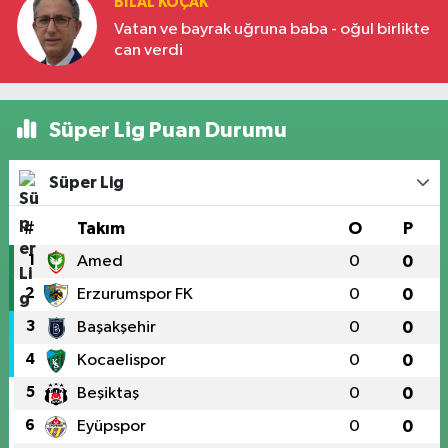
BILAL KOÇAK
Vatan ve bayrak uğruna baba - oğul birlikte
can verdi
Süper Lig Puan Durumu
Süper Lig
#
Takım
O
P
1
Amed
0
0
2
Erzurumspor FK
0
0
3
Başakşehir
0
0
4
Kocaelispor
0
0
5
Beşiktaş
0
0
6
Eyüpspor
0
0