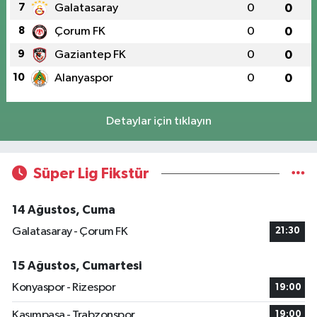
7
Galatasaray
0
0
8
Çorum FK
0
0
9
Gaziantep FK
0
0
10
Alanyaspor
0
0
Detaylar için tıklayın
Süper Lig Fikstür
14 Ağustos, Cuma
Galatasaray - Çorum FK
21:30
15 Ağustos, Cumartesi
Konyaspor - Rizespor
19:00
Kasımpaşa - Trabzonspor
19:00