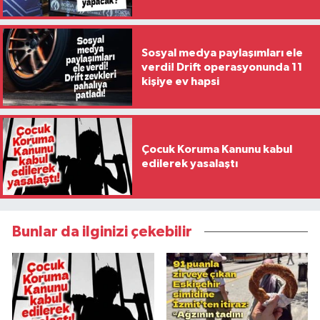
Sosyal medya paylaşımları ele
verdi! Drift operasyonunda 11
kişiye ev hapsi
Çocuk Koruma Kanunu kabul
edilerek yasalaştı
Bunlar da ilginizi çekebilir