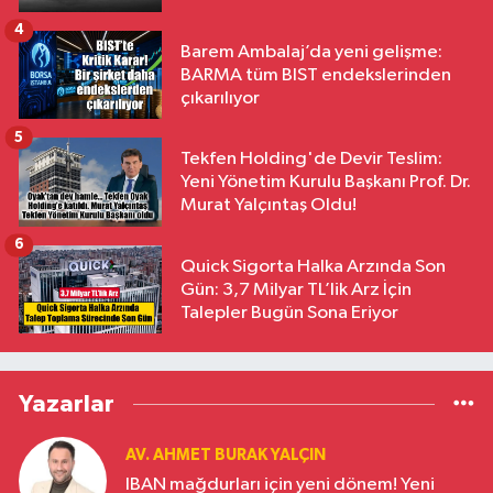
4
Barem Ambalaj’da yeni gelişme:
BARMA tüm BIST endekslerinden
çıkarılıyor
5
Tekfen Holding'de Devir Teslim:
Yeni Yönetim Kurulu Başkanı Prof. Dr.
Murat Yalçıntaş Oldu!
6
Quick Sigorta Halka Arzında Son
Gün: 3,7 Milyar TL’lik Arz İçin
Talepler Bugün Sona Eriyor
Yazarlar
AV. AHMET BURAK YALÇIN
IBAN mağdurları için yeni dönem! Yeni