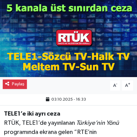
Gayrimenkul
Spor
Eğitim
Paylaş
-
+
A
A
03.10.2025 - 16:33
TELE1’e iki ayrı ceza
RTÜK, TELE1’de yayınlanan
Türkiye’nin Yönü
programında ekrana gelen “RTE’nin