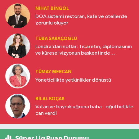
NIHAT BINGÖL
DOA sistemi restoran, kafe ve otellerde
zorunlu oluyor
TUBA SARAÇOĞLU
Londra’dan notlar: Ticaretin, diplomasinin
ve küresel vizyonun başkentinde
Türkiye’nin yükselen gücü
TÜMAY MERCAN
Yöneticilikte yetkinlikler dönüştü
BILAL KOÇAK
Vatan ve bayrak uğruna baba - oğul birlikte
can verdi
Süper Lig Puan Durumu