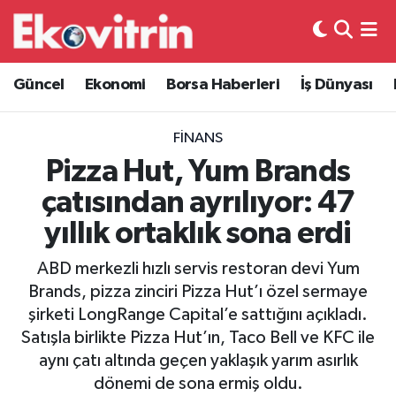
Güncel
Hava Durumu
Güncel
Ekonomi
Borsa Haberleri
İş Dünyası
Ekonomi
Trafik Durumu
FINANS
Borsa Haberleri
Süper Lig Puan Durumu ve Fikstür
Pizza Hut, Yum Brands
çatısından ayrılıyor: 47
İş Dünyası
Tüm Manşetler
yıllık ortaklık sona erdi
Lojistik
Son Dakika Haberleri
ABD merkezli hızlı servis restoran devi Yum
Brands, pizza zinciri Pizza Hut’ı özel sermaye
Otovitrin
Haber Arşivi
şirketi LongRange Capital’e sattığını açıkladı.
Satışla birlikte Pizza Hut’ın, Taco Bell ve KFC ile
Asayiş
aynı çatı altında geçen yaklaşık yarım asırlık
dönemi de sona ermiş oldu.
Magazin