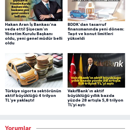
Hakan Aran İş Bankası'na
BDDK'dan tasarruf
veda etti! Şişecam'ın
finansmanında yeni dönem:
Yönetim Kurulu Başkanı
Taşıt ve konut limitleri
oldu, yeni genel müdür belli
yükseldi
oldu
Türkiye sigorta sektörünün
VakıfBank’ın aktif
aktif büyüklüğü 4 trilyon
büyüklüğü yıllık bazda
TL'ye yaklaştı!
yüzde 28 artışla 5,8 trilyon
TL’yi aştı
Yorumlar