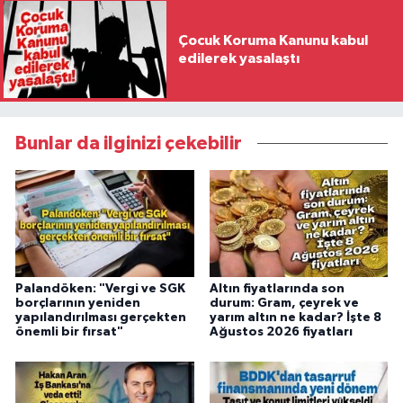
Çocuk Koruma Kanunu kabul
edilerek yasalaştı
Bunlar da ilginizi çekebilir
Palandöken: "Vergi ve SGK
Altın fiyatlarında son
borçlarının yeniden
durum: Gram, çeyrek ve
yapılandırılması gerçekten
yarım altın ne kadar? İşte 8
önemli bir fırsat"
Ağustos 2026 fiyatları