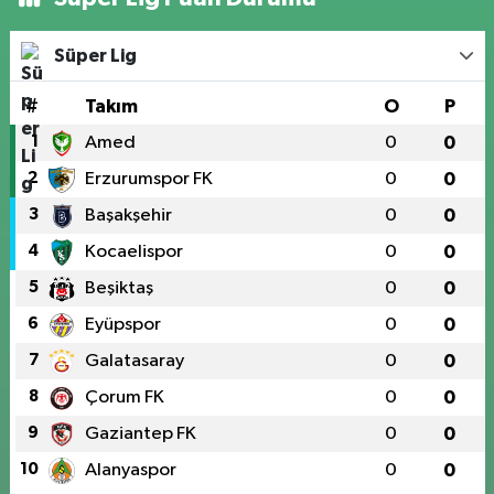
Süper Lig
#
Takım
O
P
1
Amed
0
0
2
Erzurumspor FK
0
0
3
Başakşehir
0
0
4
Kocaelispor
0
0
5
Beşiktaş
0
0
6
Eyüpspor
0
0
7
Galatasaray
0
0
8
Çorum FK
0
0
9
Gaziantep FK
0
0
10
Alanyaspor
0
0