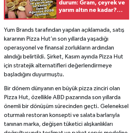
durum: Gram, çeyrek ve
yarım altın ne kadar?
İşte 8 Ağustos 2026
fiyatları
Yum Brands tarafından yapılan açıklamada, satış
kararının Pizza Hut’ın son yıllarda yaşadığı
operasyonel ve finansal zorlukların ardından
alındığı belirtildi. Şirket, Kasım ayında Pizza Hut
için stratejik alternatifleri değerlendirmeye
başladığını duyurmuştu.
Bir dönem dünyanın en büyük pizza zinciri olan
Pizza Hut, özellikle ABD pazarında son yıllarda
önemli bir dönüşüm sürecinden geçti. Geleneksel
oturmalı restoran konsepti ve salata barlarıyla
tanınan marka, değişen tüketici alışkanlıkları
doğrultusunda teslimat ve paket servis modeline