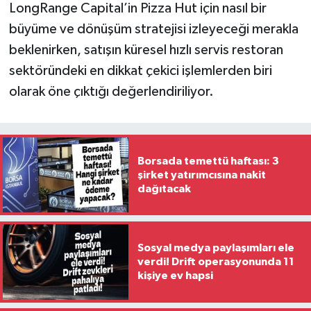
LongRange Capital’in Pizza Hut için nasıl bir
büyüme ve dönüşüm stratejisi izleyeceği merakla
beklenirken, satışın küresel hızlı servis restoran
sektöründeki en dikkat çekici işlemlerden biri
olarak öne çıktığı değerlendiriliyor.
Borsada temettü haftası: 3
şirket yatırımcısına nakit
dağıtacak
Sosyal medya paylaşımları ele
verdi! Drift operasyonunda 11
kişiye ev hapsi