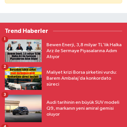
Trend Haberler
1
Bewen Enerji, 3,8 milyar TL'lik Halka
Arz ile Sermaye Piyasalarına Adım
Atıyor
2
Maliyet krizi Borsa şirketini vurdu:
Barem Ambalaj’da konkordato
süreci
3
Audi tarihinin en büyük SUV modeli
Q9, markanın yeni amiral gemisi
oluyor
4