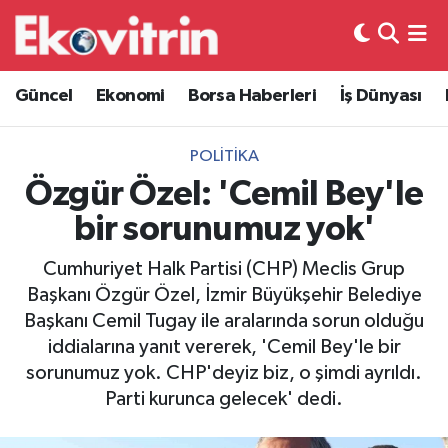
Güncel
Hava Durumu
Güncel
Ekonomi
Borsa Haberleri
İş Dünyası
Ekonomi
Trafik Durumu
POLITIKA
Borsa Haberleri
Süper Lig Puan Durumu ve Fikstür
Özgür Özel: 'Cemil Bey'le
bir sorunumuz yok'
İş Dünyası
Tüm Manşetler
Cumhuriyet Halk Partisi (CHP) Meclis Grup
Lojistik
Son Dakika Haberleri
Başkanı Özgür Özel, İzmir Büyükşehir Belediye
Başkanı Cemil Tugay ile aralarında sorun olduğu
Otovitrin
Haber Arşivi
iddialarına yanıt vererek, 'Cemil Bey'le bir
sorunumuz yok. CHP'deyiz biz, o şimdi ayrıldı.
Asayiş
Parti kurunca gelecek' dedi.
Magazin