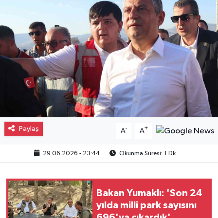
Gayrimenkul
Spor
Eğitim
Paylaş
-
+
A
A
29.06.2026 - 23:44
Okunma Süresi: 1 Dk
Bakan Yumaklı: 'Son 24
yılda milli park sayısını
696'ya çıkardık'