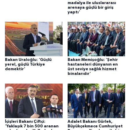
madalya ile uluslararası
arenaya güçlü bir giriş
yaptı'
Bakan Uraloğlu: 'Güçlü
Bakan Memişoğlu: 'Şehir
yerel, güçlü Türkiye
hastaneleri dünyanın en
demektir'
üst seviye sağlık hizmet
binalarıdır'
İçişleri Bakanı Çiftçi:
Adalet Bakanı Gürlek,
'Yaklaşık 7 bin 500 aranan
Büyükçekmece Cumhuriyet