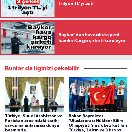
trilyon TL’yi aştı
Baykar’dan havacılıkta yeni
hamle: Kargo şirketi kuruluyor
Bunlar da ilginizi çekebilir
Türkiye, Suudi Arabistan ve
Bakan Bayraktar:
Pakistan arasındaki tarihi
'Uluslararası Nükleer Bilim
savunma anlaşması dünya
Olimpiyatı'na ilk kez katılan
basınında
Türkiye, 1 altın ve 3 bronz