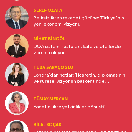
ŞEREF ÖZATA
Belirsizlikten rekabet gücüne: Türkiye'nin
yeni ekonomi vizyonu
NIHAT BINGÖL
DOA sistemi restoran, kafe ve otellerde
zorunlu oluyor
TUBA SARAÇOĞLU
Londra’dan notlar: Ticaretin, diplomasinin
ve küresel vizyonun başkentinde
Türkiye’nin yükselen gücü
TÜMAY MERCAN
Yöneticilikte yetkinlikler dönüştü
BILAL KOÇAK