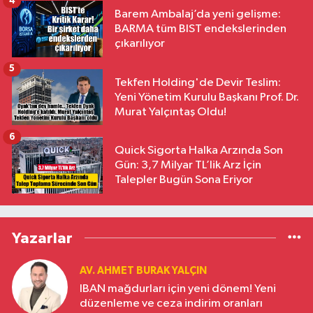
4
Barem Ambalaj’da yeni gelişme:
BARMA tüm BIST endekslerinden
çıkarılıyor
5
Tekfen Holding'de Devir Teslim:
Yeni Yönetim Kurulu Başkanı Prof. Dr.
Murat Yalçıntaş Oldu!
6
Quick Sigorta Halka Arzında Son
Gün: 3,7 Milyar TL’lik Arz İçin
Talepler Bugün Sona Eriyor
Yazarlar
AV. AHMET BURAK YALÇIN
IBAN mağdurları için yeni dönem! Yeni
düzenleme ve ceza indirim oranları