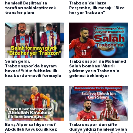
hamlesi! Beşiktaş'ta
Trabzon'da! İmza
taraftarı sakinleştirecek
Perşembe, ilk mesajı: "Bize
transfer planı
her yer Trabzon"
Salah geldi,
Trabzonspor'da Mohamed
Trabzonspor’da bayram
Salah bombası! Mısırlı
havası! Yıldız futbolcu ilk
yıldızın yarın Trabzon'a
kez bordo-mavili formayla
gelmesi bekleniyor
Barış Alper satılıyor mu?
Trabzonspor'dan çifte
Abdullah Kavukcu ilk kez
dünya yıldızı hamlesi! Salah