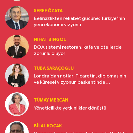
ŞEREF ÖZATA
Belirsizlikten rekabet gücüne: Türkiye'nin
yeni ekonomi vizyonu
NIHAT BINGÖL
DOA sistemi restoran, kafe ve otellerde
zorunlu oluyor
TUBA SARAÇOĞLU
Londra’dan notlar: Ticaretin, diplomasinin
ve küresel vizyonun başkentinde
Türkiye’nin yükselen gücü
TÜMAY MERCAN
Yöneticilikte yetkinlikler dönüştü
BILAL KOÇAK