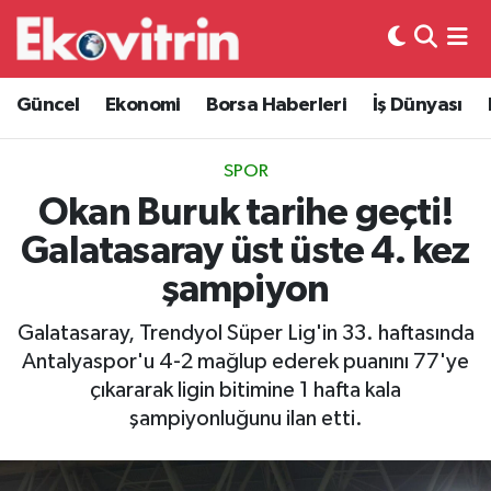
Güncel
Hava Durumu
Güncel
Ekonomi
Borsa Haberleri
İş Dünyası
Ekonomi
Trafik Durumu
SPOR
Borsa Haberleri
Süper Lig Puan Durumu ve Fikstür
Okan Buruk tarihe geçti!
Galatasaray üst üste 4. kez
İş Dünyası
Tüm Manşetler
şampiyon
Lojistik
Son Dakika Haberleri
Galatasaray, Trendyol Süper Lig'in 33. haftasında
Antalyaspor'u 4-2 mağlup ederek puanını 77'ye
Otovitrin
Haber Arşivi
çıkararak ligin bitimine 1 hafta kala
şampiyonluğunu ilan etti.
Asayiş
Magazin