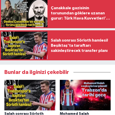
Çanakkale gazisinin
torunundan göklere uzanan
gurur: Türk Hava Kuvvetleri’nin
ilk kadın generali oldu
Salah sonrası Sörloth hamlesi!
Beşiktaş'ta taraftarı
sakinleştirecek transfer planı
Bunlar da ilginizi çekebilir
Salah sonrası Sörloth
Mohamed Salah