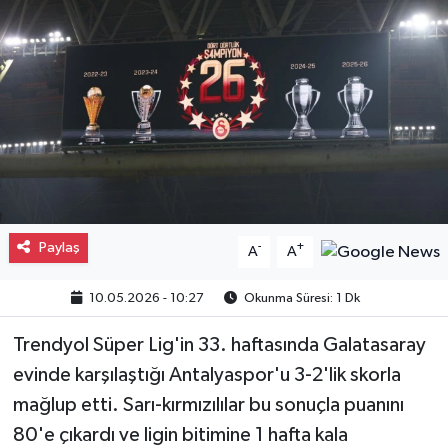
Gayrimenkul
Spor
Eğitim
Paylaş
-
+
A
A
10.05.2026 - 10:27
Okunma Süresi: 1 Dk
Trendyol Süper Lig'in 33. haftasında Galatasaray
evinde karşılaştığı Antalyaspor'u 3-2'lik skorla
mağlup etti. Sarı-kırmızılılar bu sonuçla puanını
80'e çıkardı ve ligin bitimine 1 hafta kala