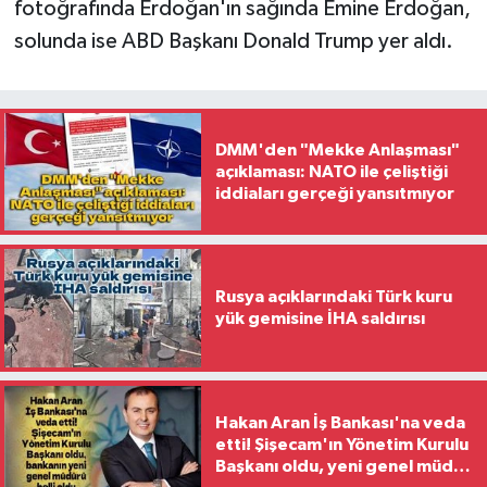
fotoğrafında Erdoğan'ın sağında Emine Erdoğan,
solunda ise ABD Başkanı Donald Trump yer aldı.
DMM'den "Mekke Anlaşması"
açıklaması: NATO ile çeliştiği
iddiaları gerçeği yansıtmıyor
Rusya açıklarındaki Türk kuru
yük gemisine İHA saldırısı
Hakan Aran İş Bankası'na veda
etti! Şişecam'ın Yönetim Kurulu
Başkanı oldu, yeni genel müdür