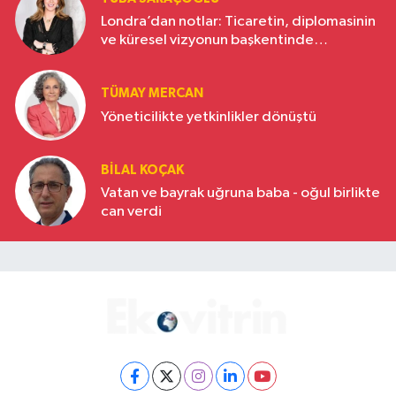
Londra’dan notlar: Ticaretin, diplomasinin
ve küresel vizyonun başkentinde
Türkiye’nin yükselen gücü
TÜMAY MERCAN
Yöneticilikte yetkinlikler dönüştü
BILAL KOÇAK
Vatan ve bayrak uğruna baba - oğul birlikte
can verdi