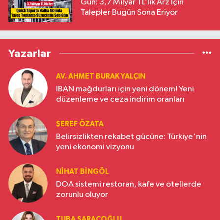
Gün: 3,7 Milyar TL’lik Arz İçin
Talepler Bugün Sona Eriyor
Yazarlar
AV. AHMET BURAK YALÇIN
IBAN mağdurları için yeni dönem! Yeni
düzenleme ve ceza indirim oranları
ŞEREF ÖZATA
Belirsizlikten rekabet gücüne: Türkiye'nin
yeni ekonomi vizyonu
NIHAT BINGÖL
DOA sistemi restoran, kafe ve otellerde
zorunlu oluyor
TUBA SARAÇOĞLU