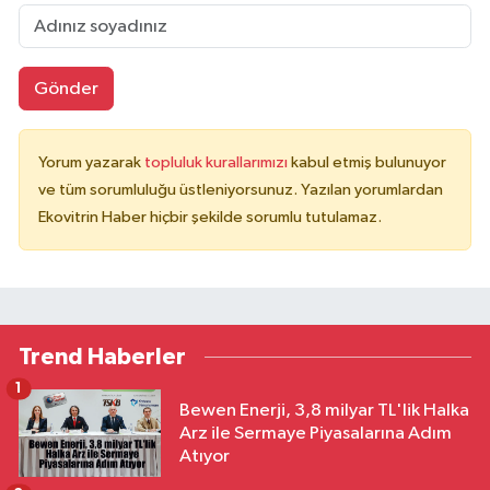
Gönder
Yorum yazarak
topluluk kurallarımızı
kabul etmiş bulunuyor
ve tüm sorumluluğu üstleniyorsunuz. Yazılan yorumlardan
Ekovitrin Haber hiçbir şekilde sorumlu tutulamaz.
Trend Haberler
1
Bewen Enerji, 3,8 milyar TL'lik Halka
Arz ile Sermaye Piyasalarına Adım
Atıyor