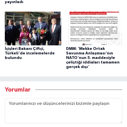
yayınladı
İçişleri Bakanı Çiftçi,
DMM: 'Mekke Ortak
Türkeli'de incelemelerde
Savunma Anlaşması'nın
bulundu
NATO'nun 5. maddesiyle
çeliştiği iddiaları tamamen
gerçek dışı'
Yorumlar