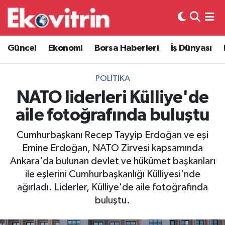
Güncel
Hava Durumu
Güncel
Ekonomi
Borsa Haberleri
İş Dünyası
Ekonomi
Trafik Durumu
POLITIKA
Borsa Haberleri
Süper Lig Puan Durumu ve Fikstür
NATO liderleri Külliye'de
aile fotoğrafında buluştu
İş Dünyası
Tüm Manşetler
Cumhurbaşkanı Recep Tayyip Erdoğan ve eşi
Lojistik
Son Dakika Haberleri
Emine Erdoğan, NATO Zirvesi kapsamında
Ankara'da bulunan devlet ve hükümet başkanları
Otovitrin
Haber Arşivi
ile eşlerini Cumhurbaşkanlığı Külliyesi'nde
ağırladı. Liderler, Külliye'de aile fotoğrafında
Asayiş
buluştu.
Magazin