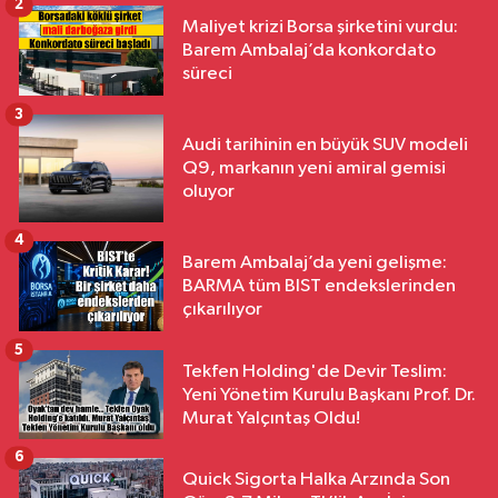
2
Maliyet krizi Borsa şirketini vurdu:
Barem Ambalaj’da konkordato
süreci
3
Audi tarihinin en büyük SUV modeli
Q9, markanın yeni amiral gemisi
oluyor
4
Barem Ambalaj’da yeni gelişme:
BARMA tüm BIST endekslerinden
çıkarılıyor
5
Tekfen Holding'de Devir Teslim:
Yeni Yönetim Kurulu Başkanı Prof. Dr.
Murat Yalçıntaş Oldu!
6
Quick Sigorta Halka Arzında Son