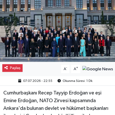
Gayrimenkul
Spor
Eğitim
Paylaş
-
+
A
A
07.07.2026 - 22:55
Okunma Süresi: 1 Dk
Cumhurbaşkanı Recep Tayyip Erdoğan ve eşi
Emine Erdoğan, NATO Zirvesi kapsamında
Ankara'da bulunan devlet ve hükümet başkanları