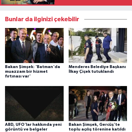
belli oldu
Bunlar da ilginizi çekebilir
Bakan Şimşek: 'Batman'da
Menderes Belediye Başkanı
muazzam bir hizmet
İlkay Çiçek tutuklandı
fırtınası var'
ABD, UFO'lar hakkında yeni
Bakan Şimşek, Gercüş'te
görüntü ve belgeler
toplu açılış törenine katıldı