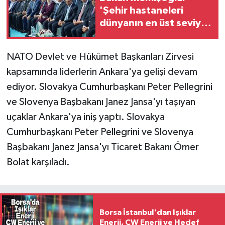
'Şehir hastaneleri
dünyanın en üst seviye
sağlık hizmet
binalarıdır'
NATO Devlet ve Hükümet Başkanları Zirvesi
kapsamında liderlerin Ankara'ya gelişi devam
ediyor. Slovakya Cumhurbaşkanı Peter Pellegrini
ve Slovenya Başbakanı Janez Jansa'yı taşıyan
uçaklar Ankara'ya iniş yaptı. Slovakya
Cumhurbaşkanı Peter Pellegrini ve Slovenya
Başbakanı Janez Jansa'yı Ticaret Bakanı Ömer
Bolat karşıladı.
Borsa İstanbul'dan Işıklar
Enerji, CW Enerji ve Hedef