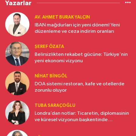
Yazarlar
AV. AHMET BURAK YALÇIN
IBAN mağdurları için yeni dönem! Yeni
düzenleme ve ceza indirim oranları
ŞEREF ÖZATA
Belirsizlikten rekabet gücüne: Türkiye'nin
yeni ekonomi vizyonu
NIHAT BINGÖL
DOA sistemi restoran, kafe ve otellerde
zorunlu oluyor
TUBA SARAÇOĞLU
Londra’dan notlar: Ticaretin, diplomasinin
ve küresel vizyonun başkentinde
Türkiye’nin yükselen gücü