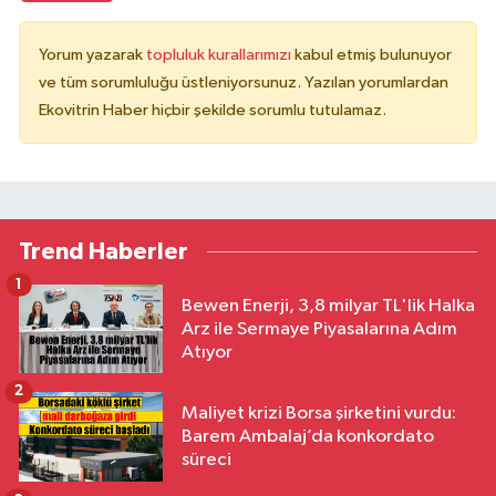
Yorum yazarak
topluluk kurallarımızı
kabul etmiş bulunuyor
ve tüm sorumluluğu üstleniyorsunuz. Yazılan yorumlardan
Ekovitrin Haber hiçbir şekilde sorumlu tutulamaz.
Trend Haberler
1
Bewen Enerji, 3,8 milyar TL'lik Halka
Arz ile Sermaye Piyasalarına Adım
Atıyor
2
Maliyet krizi Borsa şirketini vurdu:
Barem Ambalaj’da konkordato
süreci