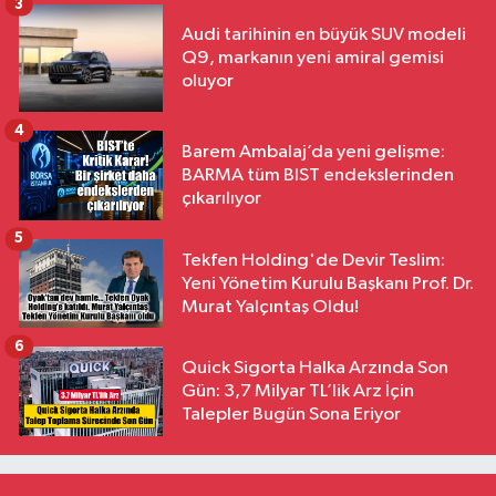
3
Audi tarihinin en büyük SUV modeli
Q9, markanın yeni amiral gemisi
oluyor
4
Barem Ambalaj’da yeni gelişme:
BARMA tüm BIST endekslerinden
çıkarılıyor
5
Tekfen Holding'de Devir Teslim:
Yeni Yönetim Kurulu Başkanı Prof. Dr.
Murat Yalçıntaş Oldu!
6
Quick Sigorta Halka Arzında Son
Gün: 3,7 Milyar TL’lik Arz İçin
Talepler Bugün Sona Eriyor