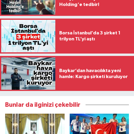
Holding'e tedbir!
Borsa İstanbul’da 3 şirket 1
trilyon TL’yi aştı
Baykar’dan havacılıkta yeni
hamle: Kargo şirketi kuruluyor
Bunlar da ilginizi çekebilir