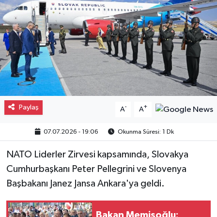
Gayrimenkul
Spor
Eğitim
Paylaş
-
+
A
A
07.07.2026 - 19:06
Okunma Süresi: 1 Dk
NATO Liderler Zirvesi kapsamında, Slovakya
Cumhurbaşkanı Peter Pellegrini ve Slovenya
Başbakanı Janez Jansa Ankara'ya geldi.
Bakan Memişoğlu: