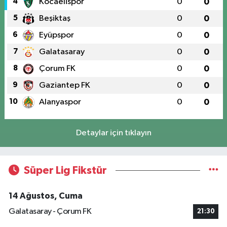
4
Kocaelispor
0
0
5
Beşiktaş
0
0
6
Eyüpspor
0
0
7
Galatasaray
0
0
8
Çorum FK
0
0
9
Gaziantep FK
0
0
10
Alanyaspor
0
0
Detaylar için tıklayın
Süper Lig Fikstür
14 Ağustos, Cuma
Galatasaray - Çorum FK
21:30