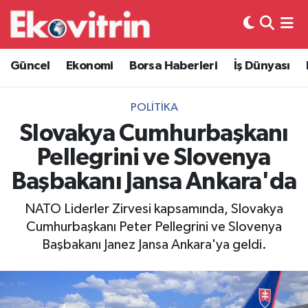
Güncel
Hava Durumu
Güncel
Ekonomi
Borsa Haberleri
İş Dünyası
Ekonomi
Trafik Durumu
POLITIKA
Borsa Haberleri
Süper Lig Puan Durumu ve Fikstür
Slovakya Cumhurbaşkanı
Pellegrini ve Slovenya
İş Dünyası
Tüm Manşetler
Başbakanı Jansa Ankara'da
Lojistik
Son Dakika Haberleri
NATO Liderler Zirvesi kapsamında, Slovakya
Cumhurbaşkanı Peter Pellegrini ve Slovenya
Otovitrin
Haber Arşivi
Başbakanı Janez Jansa Ankara'ya geldi.
Asayiş
Magazin