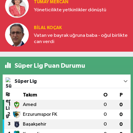
TÜMAY MERCAN
Yöneticilikte yetkinlikler dönüştü
BILAL KOÇAK
Vatan ve bayrak uğruna baba - oğul birlikte
can verdi
Süper Lig Puan Durumu
Süper Lig
#
Takım
O
P
1
Amed
0
0
2
Erzurumspor FK
0
0
3
Başakşehir
0
0