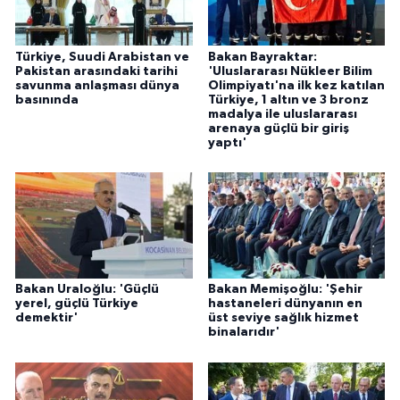
Türkiye, Suudi Arabistan ve
Bakan Bayraktar:
Pakistan arasındaki tarihi
'Uluslararası Nükleer Bilim
savunma anlaşması dünya
Olimpiyatı'na ilk kez katılan
basınında
Türkiye, 1 altın ve 3 bronz
madalya ile uluslararası
arenaya güçlü bir giriş
yaptı'
Bakan Uraloğlu: 'Güçlü
Bakan Memişoğlu: 'Şehir
yerel, güçlü Türkiye
hastaneleri dünyanın en
demektir'
üst seviye sağlık hizmet
binalarıdır'