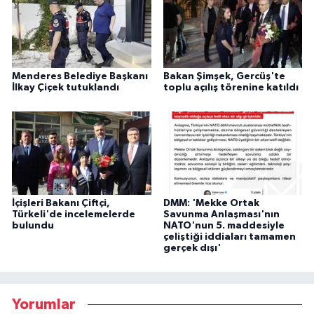
Menderes Belediye Başkanı
Bakan Şimşek, Gercüş'te
İlkay Çiçek tutuklandı
toplu açılış törenine katıldı
İçişleri Bakanı Çiftçi,
DMM: 'Mekke Ortak
Türkeli'de incelemelerde
Savunma Anlaşması'nın
bulundu
NATO'nun 5. maddesiyle
çeliştiği iddiaları tamamen
gerçek dışı'
Yorumlar