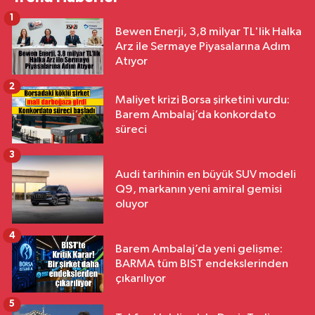
1
Bewen Enerji, 3,8 milyar TL'lik Halka
Arz ile Sermaye Piyasalarına Adım
Atıyor
2
Maliyet krizi Borsa şirketini vurdu:
Barem Ambalaj’da konkordato
süreci
3
Audi tarihinin en büyük SUV modeli
Q9, markanın yeni amiral gemisi
oluyor
4
Barem Ambalaj’da yeni gelişme:
BARMA tüm BIST endekslerinden
çıkarılıyor
5