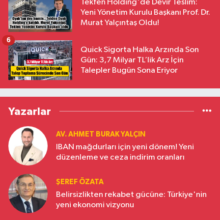
Tekfen Holding'de Devir Teslim:
Yeni Yönetim Kurulu Başkanı Prof. Dr.
Murat Yalçıntaş Oldu!
6
Quick Sigorta Halka Arzında Son
Gün: 3,7 Milyar TL’lik Arz İçin
Talepler Bugün Sona Eriyor
Yazarlar
AV. AHMET BURAK YALÇIN
IBAN mağdurları için yeni dönem! Yeni
düzenleme ve ceza indirim oranları
ŞEREF ÖZATA
Belirsizlikten rekabet gücüne: Türkiye'nin
yeni ekonomi vizyonu