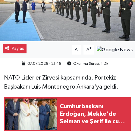
Gayrimenkul
Spor
Eğitim
Paylaş
-
+
A
A
07.07.2026 - 21:46
Okunma Süresi: 1 Dk
NATO Liderler Zirvesi kapsamında, Portekiz
Başbakanı Luis Montenegro Ankara'ya geldi.
Cumhurbaşkanı
Erdoğan, Mekke'de
Selman ve Şerif ile cuma
namazını kıldı