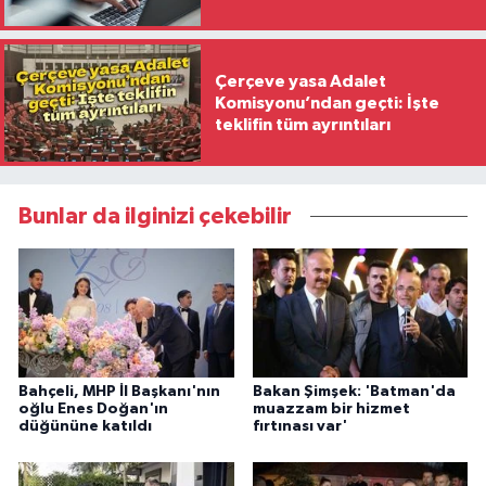
katılacak
Çerçeve yasa Adalet
Komisyonu’ndan geçti: İşte
teklifin tüm ayrıntıları
Bunlar da ilginizi çekebilir
Bahçeli, MHP İl Başkanı'nın
Bakan Şimşek: 'Batman'da
oğlu Enes Doğan'ın
muazzam bir hizmet
düğününe katıldı
fırtınası var'