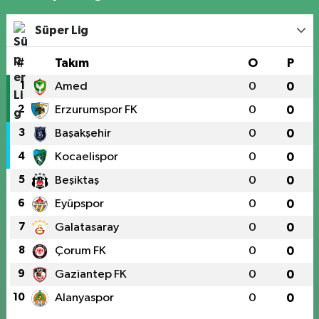
Süper Lig
#
Takım
O
P
1
Amed
0
0
2
Erzurumspor FK
0
0
3
Başakşehir
0
0
4
Kocaelispor
0
0
5
Beşiktaş
0
0
6
Eyüpspor
0
0
7
Galatasaray
0
0
8
Çorum FK
0
0
9
Gaziantep FK
0
0
10
Alanyaspor
0
0