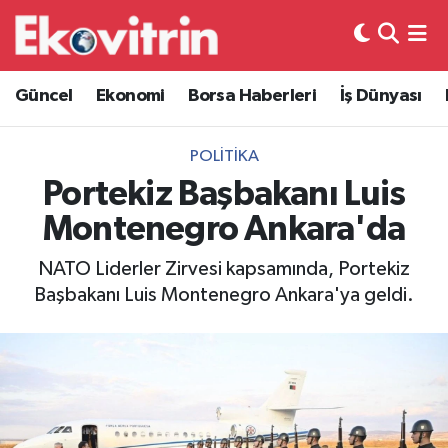
Güncel
Hava Durumu
Güncel
Ekonomi
Borsa Haberleri
İş Dünyası
Ekonomi
Trafik Durumu
POLITIKA
Borsa Haberleri
Süper Lig Puan Durumu ve Fikstür
Portekiz Başbakanı Luis
Montenegro Ankara'da
İş Dünyası
Tüm Manşetler
NATO Liderler Zirvesi kapsamında, Portekiz
Lojistik
Son Dakika Haberleri
Başbakanı Luis Montenegro Ankara'ya geldi.
Otovitrin
Haber Arşivi
Asayiş
Magazin