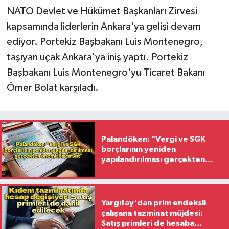
NATO Devlet ve Hükümet Başkanları Zirvesi
kapsamında liderlerin Ankara'ya gelişi devam
ediyor. Portekiz Başbakanı Luis Montenegro,
taşıyan uçak Ankara'ya iniş yaptı. Portekiz
Başbakanı Luis Montenegro'yu Ticaret Bakanı
Ömer Bolat karşıladı.
Palandöken: "Vergi ve SGK
borçlarının yeniden
yapılandırılması gerçekten
önemli bir fırsat"
Yargıtay'dan prim endeksli
çalışana tazminat müjdesi:
Satış primleri de hesaba