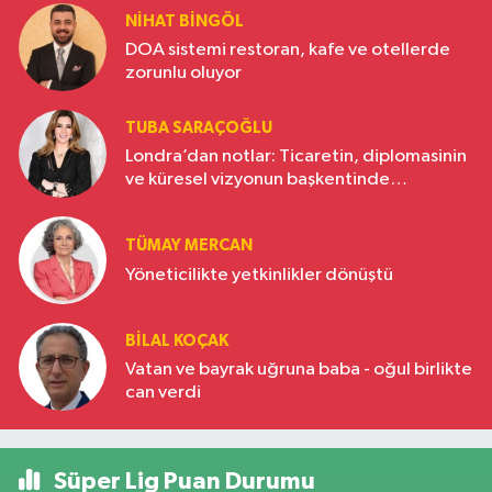
NIHAT BINGÖL
DOA sistemi restoran, kafe ve otellerde
zorunlu oluyor
TUBA SARAÇOĞLU
Londra’dan notlar: Ticaretin, diplomasinin
ve küresel vizyonun başkentinde
Türkiye’nin yükselen gücü
TÜMAY MERCAN
Yöneticilikte yetkinlikler dönüştü
BILAL KOÇAK
Vatan ve bayrak uğruna baba - oğul birlikte
can verdi
Süper Lig Puan Durumu