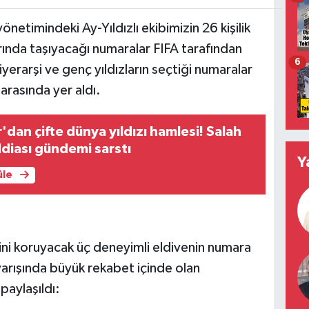
netimindeki Ay-Yıldızlı ekibimizin 26 kişilik
rında taşıyacağı numaralar FIFA tarafından
6
rarşi ve genç yıldızların seçtiği numaralar
arasında yer aldı.
dan çifte dünya yıldızı hamlesi! Salah
ddiası gündemi sarstı
Y
üle
sini koruyacak üç deneyimli eldivenin numara
arışında büyük rekabet içinde olan
paylaşıldı: