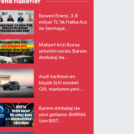
rend Haberler
Bewen Enerji, 3,8
milyar TL'lik Halka Arz
ile Sermaye
Piyasalarına Adım
Atıyor
Maliyet krizi Borsa
şirketini vurdu: Barem
Ambalaj’da
konkordato süreci
Audi tarihinin en
büyük SUV modeli
Q9, markanın yeni
amiral gemisi oluyor
Barem Ambalaj’da
yeni gelişme: BARMA
tüm BIST
endekslerinden
çıkarılıyor