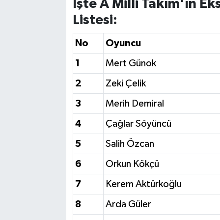
İşte A Milli Takım'ın E
Listesi:
No
Oyuncu
1
Mert Günok
2
Zeki Çelik
3
Merih Demiral
4
Çağlar Söyüncü
5
Salih Özcan
6
Orkun Kökçü
7
Kerem Aktürkoğlu
8
Arda Güler