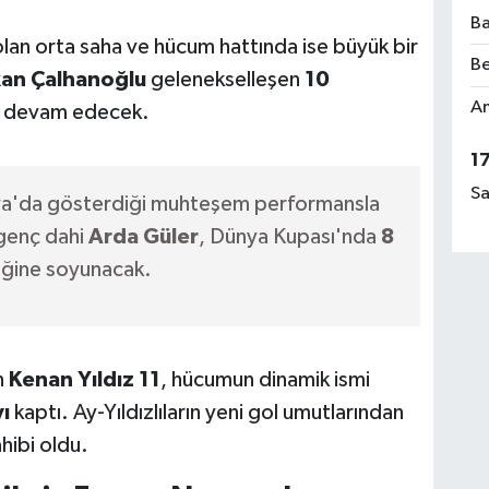
Ba
lan orta saha ve hücum hattında ise büyük bir
Be
an Çalhanoğlu
gelenekselleşen
10
Am
a devam edecek.
1
Sa
a'da gösterdiği muhteşem performansla
 genç dahi
Arda Güler
, Dünya Kupası'nda
8
iğine soyunacak.
n
Kenan Yıldız 11
, hücumun dinamik ismi
ı
kaptı. Ay-Yıldızlıların yeni gol umutlarından
hibi oldu.