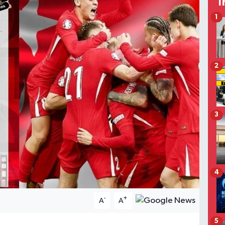
T
1
2
3
4
-
+
A
A
5