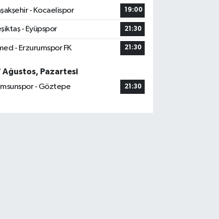
şakşehir - Kocaelispor
19:00
şiktaş - Eyüpspor
21:30
ed - Erzurumspor FK
21:30
7 Ağustos, Pazartesi
msunspor - Göztepe
21:30