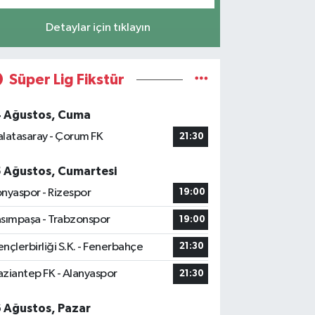
Detaylar için tıklayın
Süper Lig Fikstür
4 Ağustos, Cuma
latasaray - Çorum FK
21:30
5 Ağustos, Cumartesi
nyaspor - Rizespor
19:00
sımpaşa - Trabzonspor
19:00
nçlerbirliği S.K. - Fenerbahçe
21:30
ziantep FK - Alanyaspor
21:30
6 Ağustos, Pazar