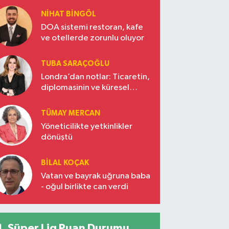
NIHAT BINGÖL
DOA sistemi restoran, kafe
ve otellerde zorunlu oluyor
TUBA SARAÇOĞLU
Londra’dan notlar: Ticaretin,
diplomasinin ve küresel
vizyonun başkentinde
Türkiye’nin yükselen gücü
TÜMAY MERCAN
Yöneticilikte yetkinlikler
dönüştü
BILAL KOÇAK
Vatan ve bayrak uğruna baba
- oğul birlikte can verdi
Süper Lig Puan Durumu