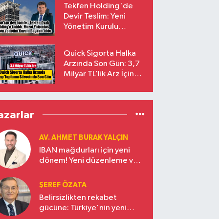
Tekfen Holding'de
Devir Teslim: Yeni
Yönetim Kurulu
Başkanı Prof. Dr. Murat
Yalçıntaş Oldu!
Quick Sigorta Halka
Arzında Son Gün: 3,7
Milyar TL’lik Arz İçin
Talepler Bugün Sona
Eriyor
azarlar
AV. AHMET BURAK YALÇIN
IBAN mağdurları için yeni
dönem! Yeni düzenleme ve
ceza indirim oranları
ŞEREF ÖZATA
Belirsizlikten rekabet
gücüne: Türkiye'nin yeni
ekonomi vizyonu