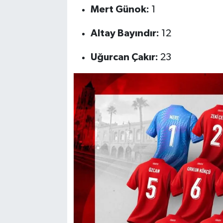
Mert Günok:
1
Altay Bayındır:
12
Uğurcan Çakır:
23