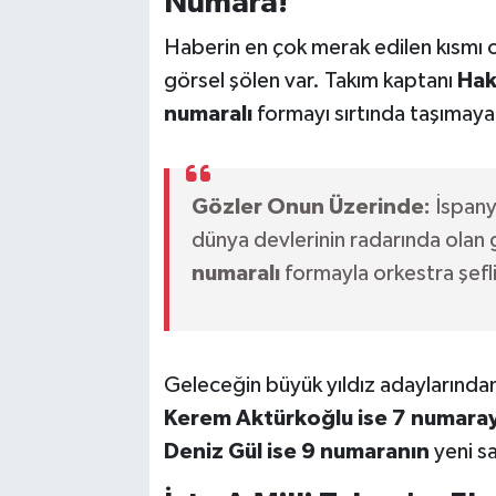
Numara!
Haberin en çok merak edilen kısmı o
görsel şölen var. Takım kaptanı
Hak
numaralı
formayı sırtında taşımay
Gözler Onun Üzerinde:
İspany
dünya devlerinin radarında olan
numaralı
formayla orkestra şefl
Geleceğin büyük yıldız adaylarında
Kerem Aktürkoğlu ise 7 numaray
Deniz Gül ise 9 numaranın
yeni sa