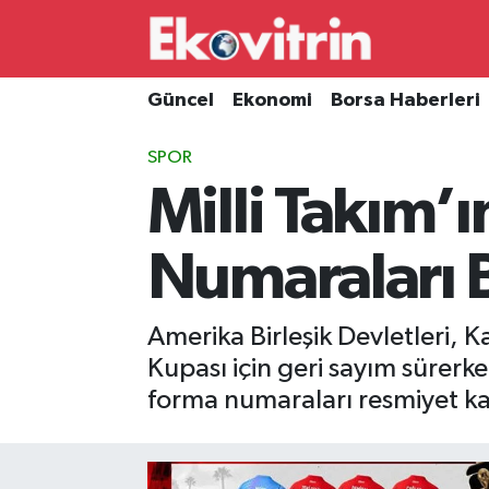
Güncel
Hava Durumu
Güncel
Ekonomi
Borsa Haberleri
Ekonomi
Trafik Durumu
SPOR
Milli Takım’
Borsa Haberleri
Süper Lig Puan Durumu ve Fikstür
İş Dünyası
Tüm Manşetler
Numaraları B
Lojistik
Son Dakika Haberleri
Amerika Birleşik Devletleri, 
Otovitrin
Haber Arşivi
Kupası için geri sayım sürerk
forma numaraları resmiyet k
Asayiş
Magazin