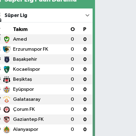
Süper Lig
#
Takım
O
P
1
Amed
0
0
2
Erzurumspor FK
0
0
3
Başakşehir
0
0
4
Kocaelispor
0
0
5
Beşiktaş
0
0
6
Eyüpspor
0
0
7
Galatasaray
0
0
8
Çorum FK
0
0
9
Gaziantep FK
0
0
0
Alanyaspor
0
0