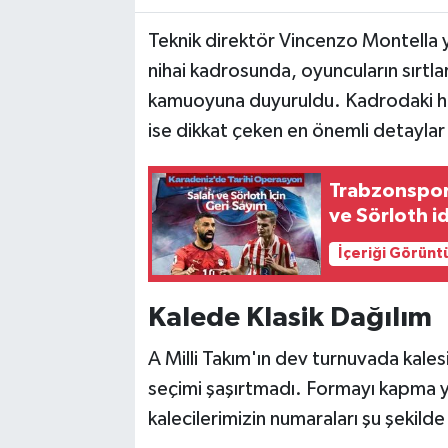
Teknik direktör Vincenzo Montella yö
nihai kadrosunda, oyuncuların sırtla
kamuoyuna duyuruldu. Kadrodaki hiye
ise dikkat çeken en önemli detaylar 
Trabzonspor'
ve Sörloth i
İçeriği Görünt
Kalede Klasik Dağılım
A Milli Takım'ın dev turnuvada kale
seçimi şaşırtmadı. Formayı kapma y
kalecilerimizin numaraları şu şekilde 