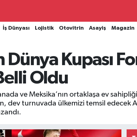
İş Dünyası
Lojistik
Otovitrin
Asayiş
Magazin
ın Dünya Kupası F
elli Oldu
Kanada ve Meksika’nın ortaklaşa ev sahipl
en, dev turnuvada ülkemizi temsil edecek A
azandı.