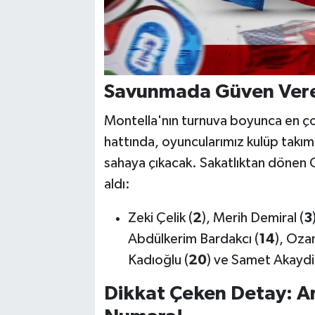
Savunmada Güven Ver
Montella'nın turnuva boyunca en ço
hattında, oyuncularımız kulüp takı
sahaya çıkacak. Sakatlıktan dönen O
aldı:
Zeki Çelik (
2
), Merih Demiral (
3
Abdülkerim Bardakcı (
14
), Oza
Kadıoğlu (
20
) ve Samet Akaydi
Dikkat Çeken Detay: Ar