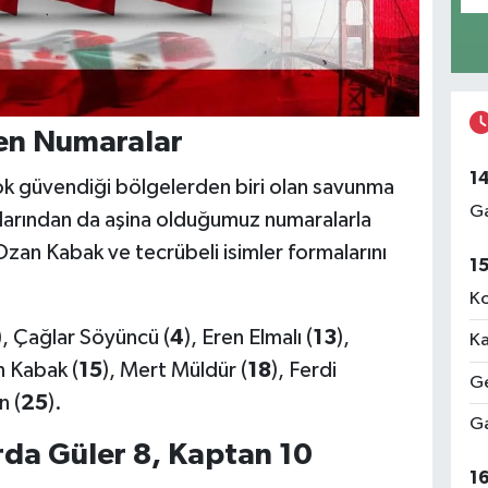
en Numaralar
1
k güvendiği bölgelerden biri olan savunma
Ga
mlarından da aşina olduğumuz numaralarla
zan Kabak ve tecrübeli isimler formalarını
1
Ko
), Çağlar Söyüncü (
4
), Eren Elmalı (
13
),
Ka
n Kabak (
15
), Mert Müldür (
18
), Ferdi
Ge
n (
25
).
Ga
da Güler 8, Kaptan 10
1