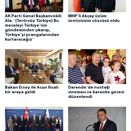
AK Parti Genel Başkanvekili
MHP'li Akçay üzüm
Ala: '(Terörsüz Türkiye) Bu
üreticisinin sözcüsü oldu
meseleyi Türkiye'nin
gündeminden çıkarıp,
Türkiye'yi prangalarından
kurtaracağız'
Bakan Ersoy ile Acun Ilıcalı
Darende'de nostalji
bir araya geldi
sineması ve karaoke gecesi
düzenlendi