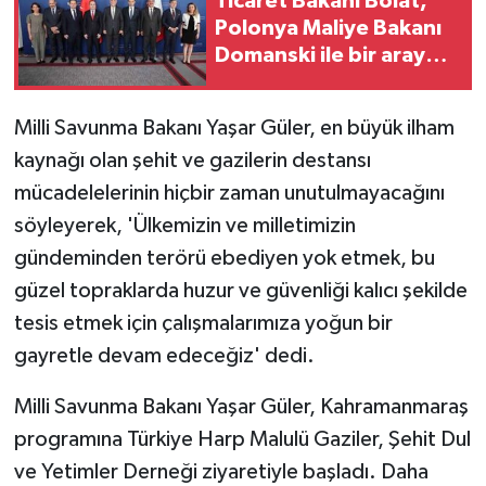
Ticaret Bakanı Bolat,
Polonya Maliye Bakanı
Domanski ile bir araya
geldi
Milli Savunma Bakanı Yaşar Güler, en büyük ilham
kaynağı olan şehit ve gazilerin destansı
mücadelelerinin hiçbir zaman unutulmayacağını
söyleyerek, 'Ülkemizin ve milletimizin
gündeminden terörü ebediyen yok etmek, bu
güzel topraklarda huzur ve güvenliği kalıcı şekilde
tesis etmek için çalışmalarımıza yoğun bir
gayretle devam edeceğiz' dedi.
Milli Savunma Bakanı Yaşar Güler, Kahramanmaraş
programına Türkiye Harp Malulü Gaziler, Şehit Dul
ve Yetimler Derneği ziyaretiyle başladı. Daha