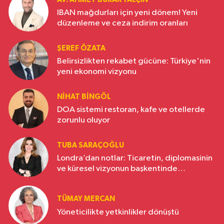
IBAN mağdurları için yeni dönem! Yeni
düzenleme ve ceza indirim oranları
ŞEREF ÖZATA
Belirsizlikten rekabet gücüne: Türkiye'nin
yeni ekonomi vizyonu
NIHAT BINGÖL
DOA sistemi restoran, kafe ve otellerde
zorunlu oluyor
TUBA SARAÇOĞLU
Londra’dan notlar: Ticaretin, diplomasinin
ve küresel vizyonun başkentinde
Türkiye’nin yükselen gücü
TÜMAY MERCAN
Yöneticilikte yetkinlikler dönüştü