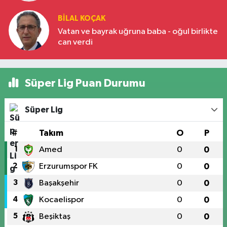
BILAL KOÇAK
Vatan ve bayrak uğruna baba - oğul birlikte
can verdi
Süper Lig Puan Durumu
Süper Lig
#
Takım
O
P
1
Amed
0
0
2
Erzurumspor FK
0
0
3
Başakşehir
0
0
4
Kocaelispor
0
0
5
Beşiktaş
0
0