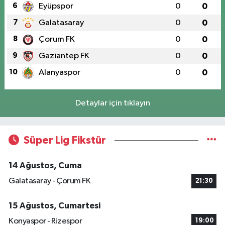
6
Eyüpspor
0
0
7
Galatasaray
0
0
8
Çorum FK
0
0
9
Gaziantep FK
0
0
10
Alanyaspor
0
0
Detaylar için tıklayın
Süper Lig Fikstür
14 Ağustos, Cuma
Galatasaray - Çorum FK
21:30
15 Ağustos, Cumartesi
Konyaspor - Rizespor
19:00