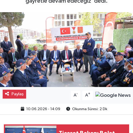
gayretle devam edeceğiz' dedi.
Gayrimenkul
Spor
Eğitim
Paylaş
-
+
A
A
10.06.2026 - 14:09
Okunma Süresi: 2 Dk