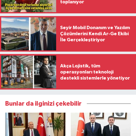
toplanıyor
Seyir Mobil Donanım ve Yazılım
Çözümlerini Kendi Ar-Ge Ekibi
İle Gerçekleştiriyor
Akça Lojistik, tüm
operasyonları teknoloji
destekli sistemlerle yönetiyor
Bunlar da ilginizi çekebilir