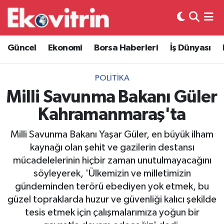
Güncel
Hava Durumu
Güncel
Ekonomi
Borsa Haberleri
İş Dünyası
Ekonomi
Trafik Durumu
POLITIKA
Borsa Haberleri
Süper Lig Puan Durumu ve Fikstür
Milli Savunma Bakanı Güler
Kahramanmaraş'ta
İş Dünyası
Tüm Manşetler
Milli Savunma Bakanı Yaşar Güler, en büyük ilham
Lojistik
Son Dakika Haberleri
kaynağı olan şehit ve gazilerin destansı
mücadelelerinin hiçbir zaman unutulmayacağını
Otovitrin
Haber Arşivi
söyleyerek, 'Ülkemizin ve milletimizin
gündeminden terörü ebediyen yok etmek, bu
Asayiş
güzel topraklarda huzur ve güvenliği kalıcı şekilde
tesis etmek için çalışmalarımıza yoğun bir
Magazin