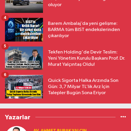
oluyor
4
Barem Ambalaj’da yeni gelişme:
BARMA tüm BIST endekslerinden
çıkarılıyor
5
Tekfen Holding'de Devir Teslim:
Yeni Yönetim Kurulu Başkanı Prof. Dr.
Murat Yalçıntaş Oldu!
6
Quick Sigorta Halka Arzında Son
Gün: 3,7 Milyar TL’lik Arz İçin
Talepler Bugün Sona Eriyor
Yazarlar
AV. AHMET BURAK YALÇIN