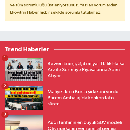
ve tüm sorumluluğu üstleniyorsunuz. Yazılan yorumlardan
Ekovitrin Haber hiçbir şekilde sorumlu tutulamaz.
Trend Haberler
1
Bewen Enerji, 3,8 milyar TL'lik Halka
Arz ile Sermaye Piyasalarına Adım
Atıyor
2
Maliyet krizi Borsa şirketini vurdu:
Barem Ambalaj’da konkordato
süreci
3
Audi tarihinin en büyük SUV modeli
Q9, markanın yeni amiral gemisi