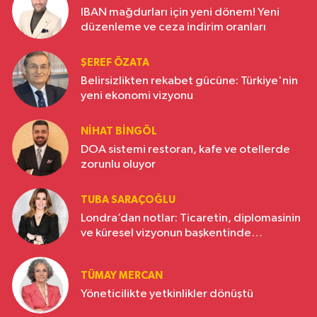
IBAN mağdurları için yeni dönem! Yeni
düzenleme ve ceza indirim oranları
ŞEREF ÖZATA
Belirsizlikten rekabet gücüne: Türkiye'nin
yeni ekonomi vizyonu
NIHAT BINGÖL
DOA sistemi restoran, kafe ve otellerde
zorunlu oluyor
TUBA SARAÇOĞLU
Londra’dan notlar: Ticaretin, diplomasinin
ve küresel vizyonun başkentinde
Türkiye’nin yükselen gücü
TÜMAY MERCAN
Yöneticilikte yetkinlikler dönüştü