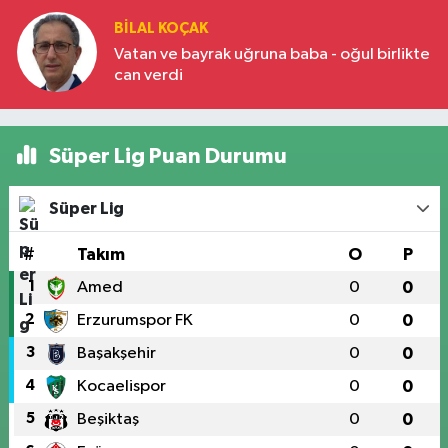
BILAL KOÇAK
Vatan ve bayrak uğruna baba - oğul birlikte
can verdi
Süper Lig Puan Durumu
Süper Lig
#
Takım
O
P
1
Amed
0
0
2
Erzurumspor FK
0
0
3
Başakşehir
0
0
4
Kocaelispor
0
0
5
Beşiktaş
0
0