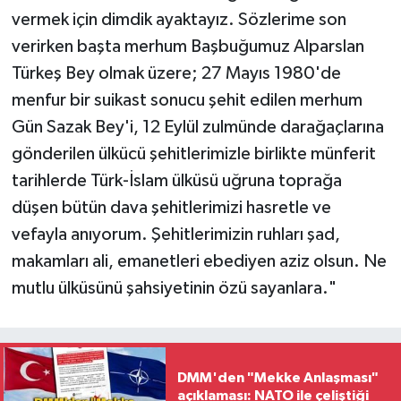
vermek için dimdik ayaktayız. Sözlerime son
verirken başta merhum Başbuğumuz Alparslan
Türkeş Bey olmak üzere; 27 Mayıs 1980'de
menfur bir suikast sonucu şehit edilen merhum
Gün Sazak Bey'i, 12 Eylül zulmünde darağaçlarına
gönderilen ülkücü şehitlerimizle birlikte münferit
tarihlerde Türk-İslam ülküsü uğruna toprağa
düşen bütün dava şehitlerimizi hasretle ve
vefayla anıyorum. Şehitlerimizin ruhları şad,
makamları ali, emanetleri ebediyen aziz olsun. Ne
mutlu ülküsünü şahsiyetinin özü sayanlara."
DMM'den "Mekke Anlaşması"
açıklaması: NATO ile çeliştiği