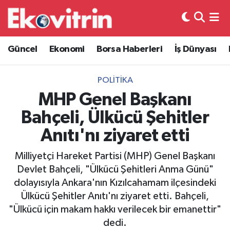
Güncel
Hava Durumu
Güncel
Ekonomi
Borsa Haberleri
İş Dünyası
Ekonomi
Trafik Durumu
POLITIKA
Borsa Haberleri
Süper Lig Puan Durumu ve Fikstür
MHP Genel Başkanı
Bahçeli, Ülkücü Şehitler
İş Dünyası
Tüm Manşetler
Anıtı'nı ziyaret etti
Lojistik
Son Dakika Haberleri
Milliyetçi Hareket Partisi (MHP) Genel Başkanı
Devlet Bahçeli, "Ülkücü Şehitleri Anma Günü"
Otovitrin
Haber Arşivi
dolayısıyla Ankara'nın Kızılcahamam ilçesindeki
Ülkücü Şehitler Anıtı'nı ziyaret etti. Bahçeli,
Asayiş
"Ülkücü için makam hakkı verilecek bir emanettir"
dedi.
Magazin