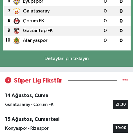
6
Eyüpspor
0
0
7
Galatasaray
0
0
8
Çorum FK
0
0
9
Gaziantep FK
0
0
10
Alanyaspor
0
0
Detaylar için tıklayın
Süper Lig Fikstür
14 Ağustos, Cuma
Galatasaray - Çorum FK
21:30
15 Ağustos, Cumartesi
Konyaspor - Rizespor
19:00