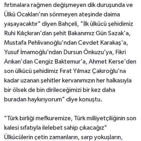
fırtınalara rağmen değişmeyen dik duruşunda ve
Ülkü Ocakları'nın sönmeyen ateşinde daima
yaşayacaktır" diyen Bahçeli, "İlk ülkücü şehidimiz
Ruhi Kılıçkıran'dan şehit Bakanımız Gün Sazak'a,
Mustafa Pehlivanoğlu'ndan Cevdet Karakaş'a,
Yusuf İmamoğlu'ndan Dursun Önkuzu'ya, Fikri
Arıkan'dan Cengiz Baktemur'a, Ahmet Kerse'den
son ülkücü şehidimiz Fırat Yılmaz Çakıroğlu'na
kadar uzanan şehitler kervanımızın her halkasıyla
bir ölsek de bin dirileceğimizi bir kez daha
buradan haykırıyorum" diye konuştu.
"Türk birliği mefkuremize, Türk milliyetçiliğinin son
kalesi sıfatıyla ilelebet sahip çıkacağız"
Ülkücülerin çetin zamanların, sarp yokuşların,