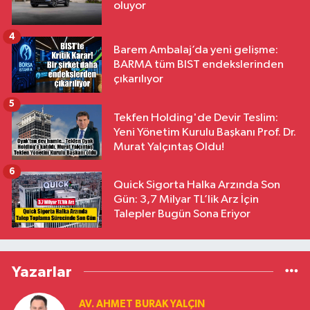
oluyor
4
Barem Ambalaj’da yeni gelişme:
BARMA tüm BIST endekslerinden
çıkarılıyor
5
Tekfen Holding'de Devir Teslim:
Yeni Yönetim Kurulu Başkanı Prof. Dr.
Murat Yalçıntaş Oldu!
6
Quick Sigorta Halka Arzında Son
Gün: 3,7 Milyar TL’lik Arz İçin
Talepler Bugün Sona Eriyor
Yazarlar
AV. AHMET BURAK YALÇIN