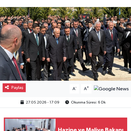
Gayrimenkul
Spor
Eğitim
Paylaş
-
+
A
A
27.05.2026 - 17:09
Okunma Süresi: 6 Dk
Hazine ve Maliye Bakanı