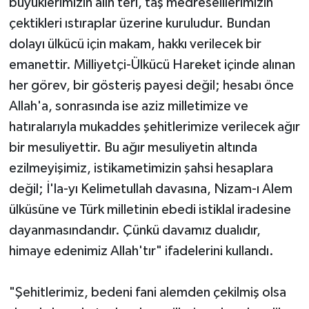
büyüklerimizin alın teri, taş medreselilerimizin
çektikleri ıstıraplar üzerine kuruludur. Bundan
dolayı ülkücü için makam, hakkı verilecek bir
emanettir. Milliyetçi-Ülkücü Hareket içinde alınan
her görev, bir gösteriş payesi değil; hesabı önce
Allah'a, sonrasında ise aziz milletimize ve
hatıralarıyla mukaddes şehitlerimize verilecek ağır
bir mesuliyettir. Bu ağır mesuliyetin altında
ezilmeyişimiz, istikametimizin şahsi hesaplara
değil; İ'la-yı Kelimetullah davasına, Nizam-ı Alem
ülküsüne ve Türk milletinin ebedi istiklal iradesine
dayanmasındandır. Çünkü davamız dualıdır,
himaye edenimiz Allah'tır" ifadelerini kullandı.
"Şehitlerimiz, bedeni fani alemden çekilmiş olsa