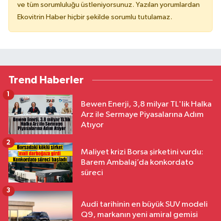
ve tüm sorumluluğu üstleniyorsunuz. Yazılan yorumlardan
Ekovitrin Haber hiçbir şekilde sorumlu tutulamaz.
Trend Haberler
1
Bewen Enerji, 3,8 milyar TL'lik Halka
Arz ile Sermaye Piyasalarına Adım
Atıyor
2
Maliyet krizi Borsa şirketini vurdu:
Barem Ambalaj’da konkordato
süreci
3
Audi tarihinin en büyük SUV modeli
Q9, markanın yeni amiral gemisi