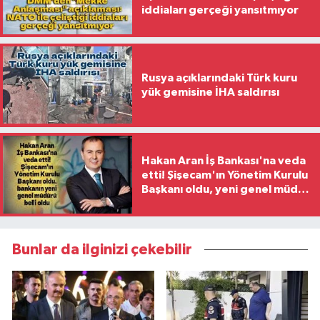
iddiaları gerçeği yansıtmıyor
Rusya açıklarındaki Türk kuru
yük gemisine İHA saldırısı
Hakan Aran İş Bankası'na veda
etti! Şişecam'ın Yönetim Kurulu
Başkanı oldu, yeni genel müdür
belli oldu
Bunlar da ilginizi çekebilir