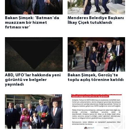
Bakan Şimşek: 'Batman'da
Menderes Belediye Başkanı
muazzam bir hizmet
İlkay Çiçek tutuklandı
fırtınası var'
ABD, UFO'lar hakkında yeni
Bakan Şimşek, Gercüş'te
görüntü ve belgeler
toplu açılış törenine katıldı
yayınladı