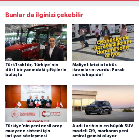
Bunlar da ilginizi çekebilir
TürkTraktör, Türkiye'nin
Maliyet krizi otobüs
dört bir yanındaki çiftçilerle
ikramlarını vurdu: Paralı
buluştu
servis kapıda!
Türkiye'nin yeni nesil araç
Audi tarihinin en büyük SUV
muayene sistemi için
modeli Q9, markanın yeni
imtiyaz sözleşmesi
amiral gemisi oluyor