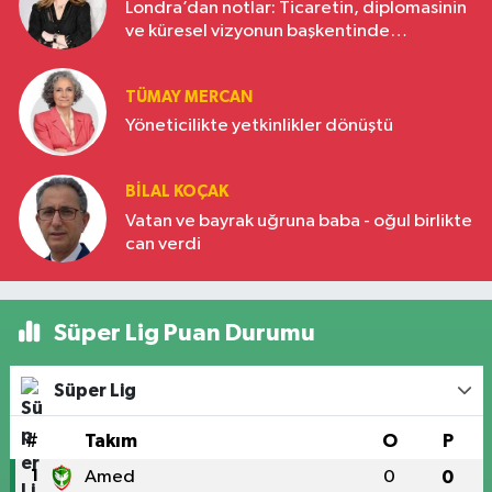
Londra’dan notlar: Ticaretin, diplomasinin
ve küresel vizyonun başkentinde
Türkiye’nin yükselen gücü
TÜMAY MERCAN
Yöneticilikte yetkinlikler dönüştü
BILAL KOÇAK
Vatan ve bayrak uğruna baba - oğul birlikte
can verdi
Süper Lig Puan Durumu
Süper Lig
#
Takım
O
P
1
Amed
0
0