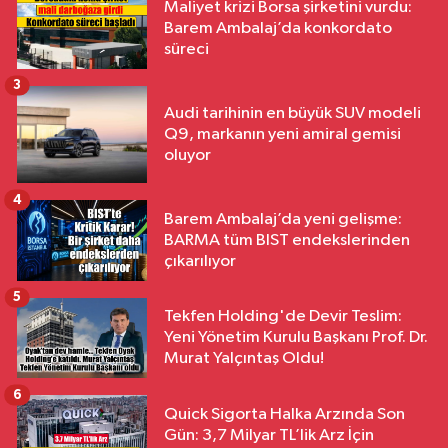
Maliyet krizi Borsa şirketini vurdu:
Barem Ambalaj’da konkordato
süreci
3
Audi tarihinin en büyük SUV modeli
Q9, markanın yeni amiral gemisi
oluyor
4
Barem Ambalaj’da yeni gelişme:
BARMA tüm BIST endekslerinden
çıkarılıyor
5
Tekfen Holding'de Devir Teslim:
Yeni Yönetim Kurulu Başkanı Prof. Dr.
Murat Yalçıntaş Oldu!
6
Quick Sigorta Halka Arzında Son
Gün: 3,7 Milyar TL’lik Arz İçin