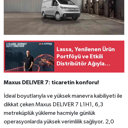
Lassa, Yenilenen Ürün
Portföyü ve Etkili
Distribütör Ağıyla
Küresel Büyümesini
Güçlendiriyor
Maxus DELIVER 7: ticaretin konforu!
İdeal boyutlarıyla ve yüksek manevra kabiliyeti ile
dikkat çeken Maxus DELIVER 7 L1H1, 6,3
metreküplük yükleme hacmiyle günlük
operasyonlarda yüksek verimlilik sağlıyor. 2,0