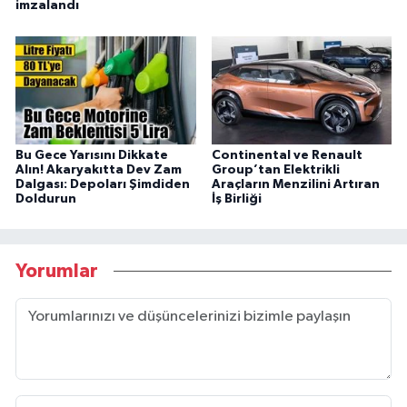
imzalandı
Bu Gece Yarısını Dikkate
Continental ve Renault
Alın! Akaryakıtta Dev Zam
Group’tan Elektrikli
Dalgası: Depoları Şimdiden
Araçların Menzilini Artıran
Doldurun
İş Birliği
Yorumlar