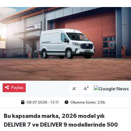
Gayrimenkul
Spor
Eğitim
Paylaş
-
+
A
A
08.07.2026 - 13:11
Okunma Süresi: 2 Dk
Bu kapsamda marka, 2026 model yılı
DELIVER 7 ve DELIVER 9 modellerinde 500