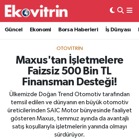
Güncel
Hava Durumu
Güncel
Ekonomi
Borsa Haberleri
İş Dünyası
Ekonomi
Trafik Durumu
OTOVITRIN
Borsa Haberleri
Süper Lig Puan Durumu ve Fikstür
Maxus'tan İşletmelere
Faizsiz 500 Bin TL
İş Dünyası
Tüm Manşetler
Finansman Desteği!
Lojistik
Son Dakika Haberleri
Ülkemizde Doğan Trend Otomotiv tarafından
temsil edilen ve dünyanın en büyük otomotiv
Otovitrin
Haber Arşivi
üreticilerinden SAIC Motor bünyesinde faaliyet
gösteren Maxus, temmuz ayında da avantajlı
Asayiş
satış koşullarıyla işletmelerin yanında olmayı
sürdürüyor.
Magazin