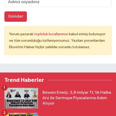
Gönder
Yorum yazarak
topluluk kurallarımızı
kabul etmiş bulunuyor
ve tüm sorumluluğu üstleniyorsunuz. Yazılan yorumlardan
Ekovitrin Haber hiçbir şekilde sorumlu tutulamaz.
Trend Haberler
1
Bewen Enerji, 3,8 milyar TL'lik Halka
Arz ile Sermaye Piyasalarına Adım
Atıyor
2