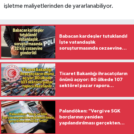
işletme maliyetlerinden de yararlanabiliyor.
Babacan kardeşler tutuklandı!
İşte vatandaşlık
soruşturmasında cezaevine
gönderilen 32 isim
Ticaret Bakanlığı ihracatçıların
önünü açıyor: 80 ülkede 107
sektörel pazar raporu
hazırlandı
Palandöken: "Vergi ve SGK
borçlarının yeniden
yapılandırılması gerçekten
önemli bir fırsat"