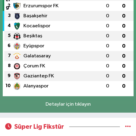
2
Erzurumspor FK
0
0
3
Başakşehir
0
0
4
Kocaelispor
0
0
5
Beşiktaş
0
0
6
Eyüpspor
0
0
7
Galatasaray
0
0
8
Çorum FK
0
0
9
Gaziantep FK
0
0
10
Alanyaspor
0
0
Detaylar için tıklayın
Süper Lig Fikstür