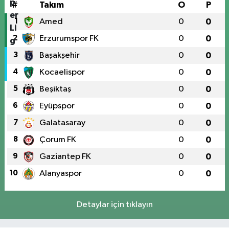
#
Takım
O
P
1
Amed
0
0
2
Erzurumspor FK
0
0
3
Başakşehir
0
0
4
Kocaelispor
0
0
5
Beşiktaş
0
0
6
Eyüpspor
0
0
7
Galatasaray
0
0
8
Çorum FK
0
0
9
Gaziantep FK
0
0
10
Alanyaspor
0
0
Detaylar için tıklayın