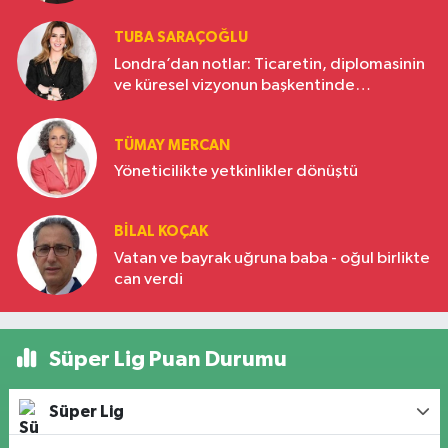
TUBA SARAÇOĞLU
Londra’dan notlar: Ticaretin, diplomasinin
ve küresel vizyonun başkentinde
Türkiye’nin yükselen gücü
TÜMAY MERCAN
Yöneticilikte yetkinlikler dönüştü
BILAL KOÇAK
Vatan ve bayrak uğruna baba - oğul birlikte
can verdi
Süper Lig Puan Durumu
Süper Lig