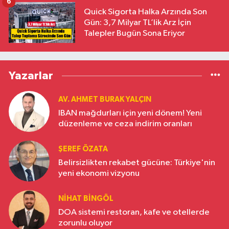
6
Quick Sigorta Halka Arzında Son
Gün: 3,7 Milyar TL’lik Arz İçin
Talepler Bugün Sona Eriyor
Yazarlar
AV. AHMET BURAK YALÇIN
IBAN mağdurları için yeni dönem! Yeni
düzenleme ve ceza indirim oranları
ŞEREF ÖZATA
Belirsizlikten rekabet gücüne: Türkiye'nin
yeni ekonomi vizyonu
NIHAT BINGÖL
DOA sistemi restoran, kafe ve otellerde
zorunlu oluyor