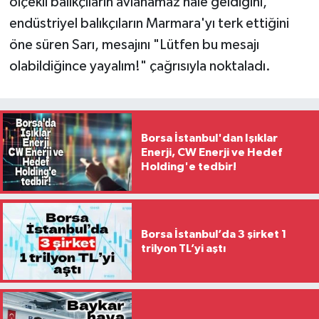
ölçekli balıkçıların avlanamaz hale geldiğini,
endüstriyel balıkçıların Marmara'yı terk ettiğini
öne süren Sarı, mesajını "Lütfen bu mesajı
olabildiğince yayalım!" çağrısıyla noktaladı.
Borsa İstanbul'dan Işıklar
Enerji, CW Enerji ve Hedef
Holding'e tedbir!
Borsa İstanbul’da 3 şirket 1
trilyon TL’yi aştı