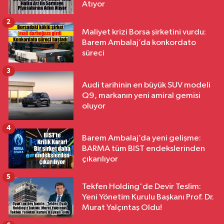
Atıyor
2
Maliyet krizi Borsa şirketini vurdu:
Barem Ambalaj’da konkordato
süreci
3
Audi tarihinin en büyük SUV modeli
Q9, markanın yeni amiral gemisi
oluyor
4
Barem Ambalaj’da yeni gelişme:
BARMA tüm BIST endekslerinden
çıkarılıyor
5
Tekfen Holding'de Devir Teslim:
Yeni Yönetim Kurulu Başkanı Prof. Dr.
Murat Yalçıntaş Oldu!