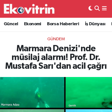
Güncel
Hava Durumu
Güncel
Ekonomi
Borsa Haberleri
İş Dünyası
Ekonomi
Trafik Durumu
GÜNDEM
Borsa Haberleri
Süper Lig Puan Durumu ve Fikstür
Marmara Denizi'nde
müsilaj alarmı! Prof. Dr.
İş Dünyası
Tüm Manşetler
Mustafa Sarı'dan acil çağrı
Lojistik
Son Dakika Haberleri
Otovitrin
Haber Arşivi
Asayiş
Magazin