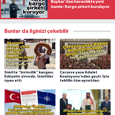
Baykar’dan havacılıkta yeni
hamle: Kargo şirketi kuruluyor
Bunlar da ilginizi çekebilir
Simitte “birincilik” kavgası:
Çerçeve yasa Adalet
Eskişehir zirvede, İzmitliler
Komisyonu’ndan geçti: İşte
isyan etti
teklifin tüm ayrıntıları