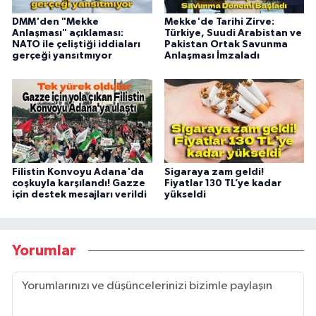
DMM'den "Mekke
Mekke'de Tarihi Zirve:
Anlaşması" açıklaması:
Türkiye, Suudi Arabistan ve
NATO ile çeliştiği iddiaları
Pakistan Ortak Savunma
gerçeği yansıtmıyor
Anlaşması İmzaladı
Filistin Konvoyu Adana'da
Sigaraya zam geldi!
coşkuyla karşılandı! Gazze
Fiyatlar 130 TL’ye kadar
için destek mesajları verildi
yükseldi
Yorumlar