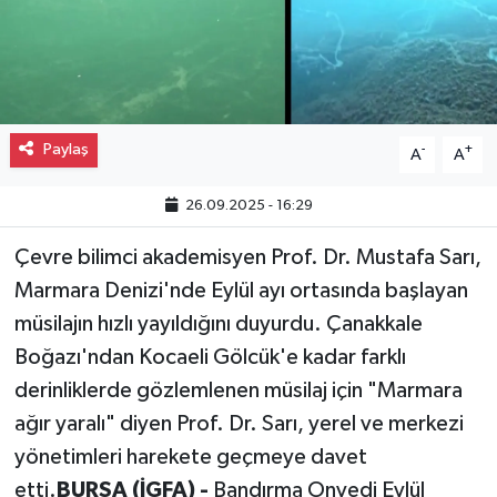
Gayrimenkul
Spor
Paylaş
-
+
Eğitim
A
A
26.09.2025 - 16:29
Çevre bilimci akademisyen Prof. Dr. Mustafa Sarı,
Marmara Denizi'nde Eylül ayı ortasında başlayan
müsilajın hızlı yayıldığını duyurdu. Çanakkale
Boğazı'ndan Kocaeli Gölcük'e kadar farklı
derinliklerde gözlemlenen müsilaj için "Marmara
ağır yaralı" diyen Prof. Dr. Sarı, yerel ve merkezi
yönetimleri harekete geçmeye davet
etti.
BURSA (İGFA) -
Bandırma Onyedi Eylül