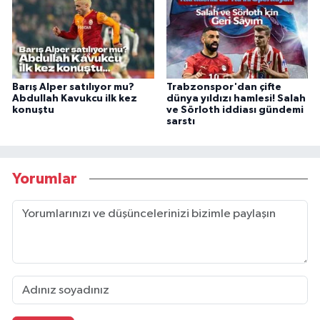
Barış Alper satılıyor mu?
Trabzonspor'dan çifte
Abdullah Kavukcu ilk kez
dünya yıldızı hamlesi! Salah
konuştu
ve Sörloth iddiası gündemi
sarstı
Yorumlar