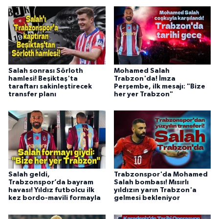
Salah sonrası Sörloth
Mohamed Salah
hamlesi! Beşiktaş'ta
Trabzon'da! İmza
taraftarı sakinleştirecek
Perşembe, ilk mesajı: "Bize
transfer planı
her yer Trabzon"
Salah geldi,
Trabzonspor'da Mohamed
Trabzonspor’da bayram
Salah bombası! Mısırlı
havası! Yıldız futbolcu ilk
yıldızın yarın Trabzon'a
kez bordo-mavili formayla
gelmesi bekleniyor