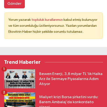
Gönder
Yorum yazarak
topluluk kurallarımızı
kabul etmiş bulunuyor
ve tüm sorumluluğu üstleniyorsunuz. Yazılan yorumlardan
Ekovitrin Haber hiçbir şekilde sorumlu tutulamaz.
Trend Haberler
1
Bewen Enerji, 3,8 milyar TL'lik Halka
Arz ile Sermaye Piyasalarına Adım
Atıyor
2
Maliyet krizi Borsa şirketini vurdu:
Barem Ambalaj’da konkordato