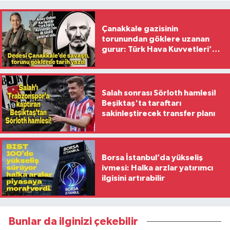
Çanakkale gazisinin
torunundan göklere uzanan
gurur: Türk Hava Kuvvetleri’nin
ilk kadın generali oldu
Salah sonrası Sörloth hamlesi!
Beşiktaş'ta taraftarı
sakinleştirecek transfer planı
Borsa İstanbul’da yükseliş
ivmesi: Halka arzlar yatırımcı
ilgisini artırabilir
Bunlar da ilginizi çekebilir