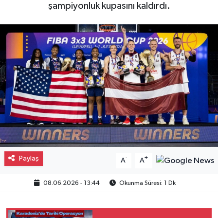
şampiyonluk kupasını kaldırdı.
Gayrimenkul
Spor
Eğitim
Paylaş
-
+
A
A
08.06.2026 - 13:44
Okunma Süresi: 1 Dk