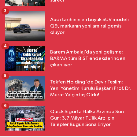
süreci
3
Audi tarihinin en büyük SUV modeli
Q9, markanın yeni amiral gemisi
oluyor
4
Barem Ambalaj’da yeni gelişme:
BARMA tüm BIST endekslerinden
çıkarılıyor
5
Tekfen Holding'de Devir Teslim:
Yeni Yönetim Kurulu Başkanı Prof. Dr.
Murat Yalçıntaş Oldu!
6
Quick Sigorta Halka Arzında Son
Gün: 3,7 Milyar TL’lik Arz İçin
Talepler Bugün Sona Eriyor