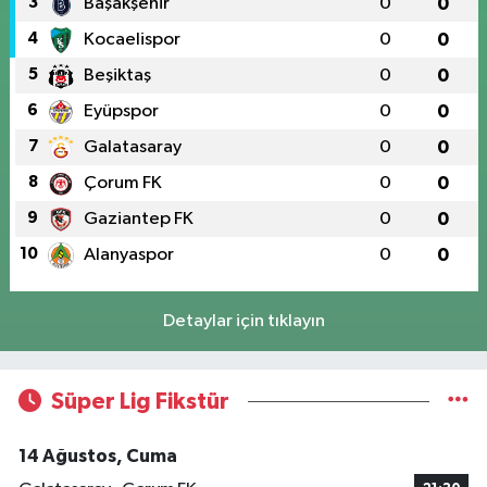
3
Başakşehir
0
0
4
Kocaelispor
0
0
5
Beşiktaş
0
0
6
Eyüpspor
0
0
7
Galatasaray
0
0
8
Çorum FK
0
0
9
Gaziantep FK
0
0
10
Alanyaspor
0
0
Detaylar için tıklayın
Süper Lig Fikstür
14 Ağustos, Cuma