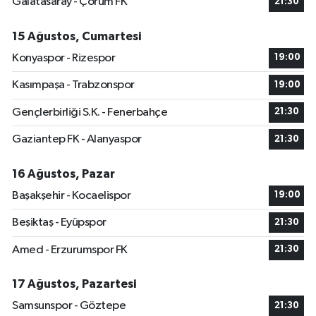
Galatasaray - Çorum FK
21:30
15 Ağustos, Cumartesi
Konyaspor - Rizespor
19:00
Kasımpaşa - Trabzonspor
19:00
Gençlerbirliği S.K. - Fenerbahçe
21:30
Gaziantep FK - Alanyaspor
21:30
16 Ağustos, Pazar
Başakşehir - Kocaelispor
19:00
Beşiktaş - Eyüpspor
21:30
Amed - Erzurumspor FK
21:30
17 Ağustos, Pazartesi
Samsunspor - Göztepe
21:30