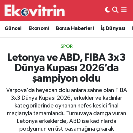
Güncel
Hava Durumu
Güncel
Ekonomi
Borsa Haberleri
İş Dünyası
Ekonomi
Trafik Durumu
SPOR
Borsa Haberleri
Süper Lig Puan Durumu ve Fikstür
Letonya ve ABD, FIBA 3x3
Dünya Kupası 2026’da
İş Dünyası
Tüm Manşetler
şampiyon oldu
Lojistik
Son Dakika Haberleri
Varşova’da heyecan dolu anlara sahne olan FIBA
3x3 Dünya Kupası 2026, erkekler ve kadınlar
Otovitrin
Haber Arşivi
kategorilerinde oynanan nefes kesici final
maçlarıyla tamamlandı. Turnuvaya damga vuran
Asayiş
Letonya erkeklerde, ABD ise kadınlarda
podyumun en üst basamağına çıkarak
Magazin