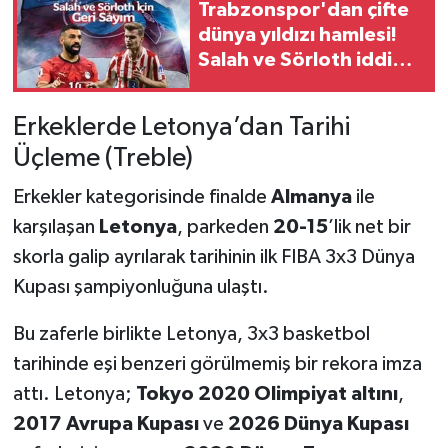
Trabzonspor'dan çifte
dünya yıldızı hamlesi!
Salah ve Sörloth iddiası
gündemi sarstı
Erkeklerde Letonya’dan Tarihi
Üçleme (Treble)
Erkekler kategorisinde finalde
Almanya
ile
karşılaşan
Letonya
, parkeden
20-15
’lik net bir
skorla galip ayrılarak tarihinin ilk FIBA 3x3 Dünya
Kupası şampiyonluğuna ulaştı.
Bu zaferle birlikte Letonya, 3x3 basketbol
tarihinde eşi benzeri görülmemiş bir rekora imza
attı. Letonya;
Tokyo 2020 Olimpiyat altını
,
2017 Avrupa Kupası
ve
2026 Dünya Kupası