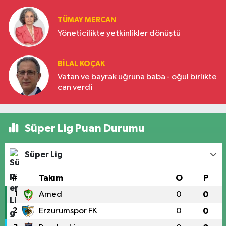
Türkiye’nin yükselen gücü
TÜMAY MERCAN
Yöneticilikte yetkinlikler dönüştü
BILAL KOÇAK
Vatan ve bayrak uğruna baba - oğul birlikte
can verdi
Süper Lig Puan Durumu
Süper Lig
#
Takım
O
P
1
Amed
0
0
2
Erzurumspor FK
0
0