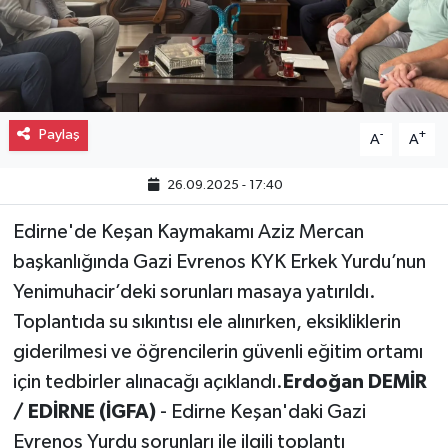
Gayrimenkul
Spor
Paylaş
-
+
Eğitim
A
A
26.09.2025 - 17:40
Edirne'de Keşan Kaymakamı Aziz Mercan
başkanlığında Gazi Evrenos KYK Erkek Yurdu’nun
Yenimuhacir’deki sorunları masaya yatırıldı.
Toplantıda su sıkıntısı ele alınırken, eksikliklerin
giderilmesi ve öğrencilerin güvenli eğitim ortamı
için tedbirler alınacağı açıklandı.
Erdoğan DEMİR
/ EDİRNE (İGFA)
- Edirne Keşan'daki Gazi
Evrenos Yurdu sorunları ile ilgili toplantı