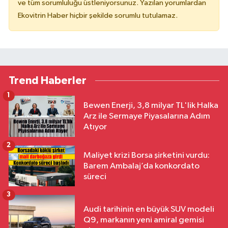
ve tüm sorumluluğu üstleniyorsunuz. Yazılan yorumlardan
Ekovitrin Haber hiçbir şekilde sorumlu tutulamaz.
Trend Haberler
1
Bewen Enerji, 3,8 milyar TL'lik Halka
Arz ile Sermaye Piyasalarına Adım
Atıyor
2
Maliyet krizi Borsa şirketini vurdu:
Barem Ambalaj’da konkordato
süreci
3
Audi tarihinin en büyük SUV modeli
Q9, markanın yeni amiral gemisi