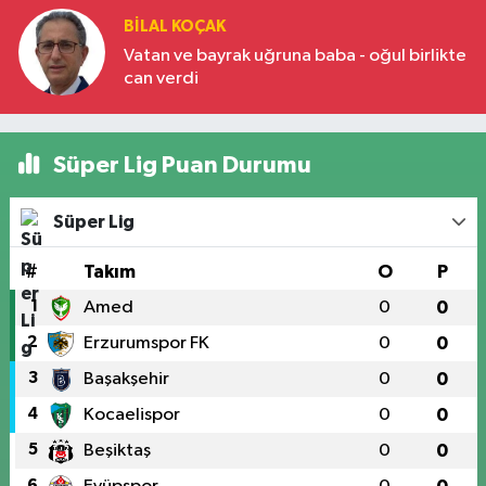
BILAL KOÇAK
Vatan ve bayrak uğruna baba - oğul birlikte
can verdi
Süper Lig Puan Durumu
Süper Lig
#
Takım
O
P
1
Amed
0
0
2
Erzurumspor FK
0
0
3
Başakşehir
0
0
4
Kocaelispor
0
0
5
Beşiktaş
0
0
6