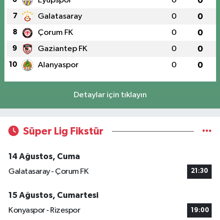
Eyüpspor
0
0
7
Galatasaray
0
0
8
Çorum FK
0
0
9
Gaziantep FK
0
0
10
Alanyaspor
0
0
Detaylar için tıklayın
Süper Lig Fikstür
14 Ağustos, Cuma
Galatasaray - Çorum FK
21:30
15 Ağustos, Cumartesi
Konyaspor - Rizespor
19:00