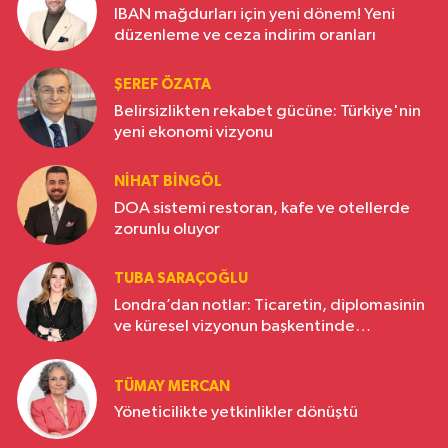
IBAN mağdurları için yeni dönem! Yeni
düzenleme ve ceza indirim oranları
ŞEREF ÖZATA
Belirsizlikten rekabet gücüne: Türkiye'nin
yeni ekonomi vizyonu
NIHAT BINGÖL
DOA sistemi restoran, kafe ve otellerde
zorunlu oluyor
TUBA SARAÇOĞLU
Londra’dan notlar: Ticaretin, diplomasinin
ve küresel vizyonun başkentinde
Türkiye’nin yükselen gücü
TÜMAY MERCAN
Yöneticilikte yetkinlikler dönüştü