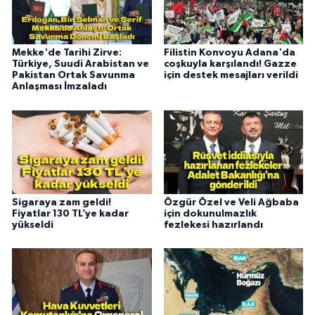
Mekke'de Tarihi Zirve:
Filistin Konvoyu Adana'da
Türkiye, Suudi Arabistan ve
coşkuyla karşılandı! Gazze
Pakistan Ortak Savunma
için destek mesajları verildi
Anlaşması İmzaladı
Sigaraya zam geldi!
Özgür Özel ve Veli Ağbaba
Fiyatlar 130 TL’ye kadar
için dokunulmazlık
yükseldi
fezlekesi hazırlandı