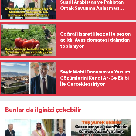
Suudi Arabistan ve Pakistan
Ortak Savunma Anlaşması
İmzaladı
Coğrafi işaretli lezzette sezon
açıldı: Ayaş domatesi dalından
toplanıyor
Seyir Mobil Donanım ve Yazılım
Çözümlerini Kendi Ar-Ge Ekibi
İle Gerçekleştiriyor
Bunlar da ilginizi çekebilir