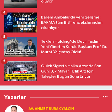
oluyor
4
Barem Ambalaj’da yeni gelişme:
BARMA tüm BIST endekslerinden
çıkarılıyor
5
Tekfen Holding'de Devir Teslim:
Yeni Yönetim Kurulu Başkanı Prof. Dr.
Murat Yalçıntaş Oldu!
6
Quick Sigorta Halka Arzında Son
Gün: 3,7 Milyar TL’lik Arz İçin
Talepler Bugün Sona Eriyor
Yazarlar
AV. AHMET BURAK YALÇIN