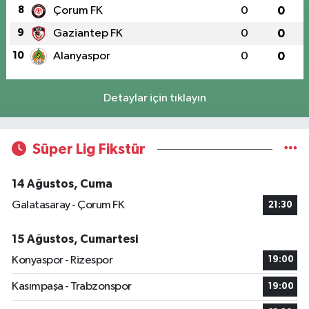
8
Çorum FK
0
0
9
Gaziantep FK
0
0
10
Alanyaspor
0
0
Detaylar için tıklayın
Süper Lig Fikstür
14 Ağustos, Cuma
Galatasaray - Çorum FK
21:30
15 Ağustos, Cumartesi
Konyaspor - Rizespor
19:00
Kasımpaşa - Trabzonspor
19:00