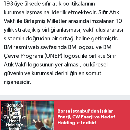
193 üye ülkede sıfır atık politikalarının
kurumsallaşmasına liderlik etmektedir. Sıfır Atık
Vakfı ile Birleşmiş Milletler arasında imzalanan 10
yıllık stratejik iş birliği anlaşması, vakfı uluslararası
sistemin doğrudan bir ortağı haline getirmiştir.
BM resmi web sayfasında BM logosu ve BM
Çevre Programı (UNEP) logosu ile birlikte Sıfır
Atık Vakfı logosunun yer alması, bu küresel
güvenin ve kurumsal derinliğin en somut
nişanesidir.
Borsa İstanbul'dan Işıklar
Enerji, CW Enerji ve Hedef
Holding'e tedbir!