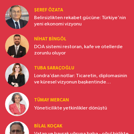
ŞEREF ÖZATA
Belirsizlikten rekabet gücüne: Türkiye'nin
yeni ekonomi vizyonu
NIHAT BINGÖL
DOA sistemi restoran, kafe ve otellerde
zorunlu oluyor
TUBA SARAÇOĞLU
Londra’dan notlar: Ticaretin, diplomasinin
ve küresel vizyonun başkentinde
Türkiye’nin yükselen gücü
TÜMAY MERCAN
Yöneticilikte yetkinlikler dönüştü
BILAL KOÇAK
Vatan ve bayrak uğruna baba - oğul birlikte