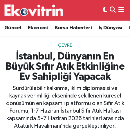
Güncel
Hava Durumu
Güncel
Ekonomi
Borsa Haberleri
İş Dünyası
Ekonomi
Trafik Durumu
ÇEVRE
Borsa Haberleri
Süper Lig Puan Durumu ve Fikstür
İstanbul, Dünyanın En
Büyük Sıfır Atık Etkinliğine
İş Dünyası
Tüm Manşetler
Ev Sahipliği Yapacak
Lojistik
Son Dakika Haberleri
Sürdürülebilir kalkınma, iklim diplomasisi ve
kaynak verimliliği ekseninde şekillenen küresel
Otovitrin
Haber Arşivi
dönüşümün en kapsamlı platformu olan Sıfır Atık
Forumu, 1-7 Haziran İstanbul Sıfır Atık Haftası
Asayiş
kapsamında 5–7 Haziran 2026 tarihleri arasında
Atatürk Havalimanı’nda gerçekleştiriliyor.
Magazin