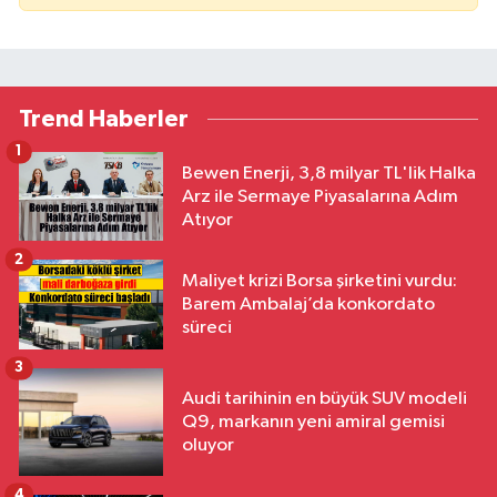
Trend Haberler
1
Bewen Enerji, 3,8 milyar TL'lik Halka
Arz ile Sermaye Piyasalarına Adım
Atıyor
2
Maliyet krizi Borsa şirketini vurdu:
Barem Ambalaj’da konkordato
süreci
3
Audi tarihinin en büyük SUV modeli
Q9, markanın yeni amiral gemisi
oluyor
4