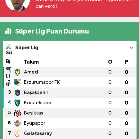
can verdi
Süper Lig Puan Durumu
Süper Lig
#
Takım
O
P
1
Amed
0
0
2
Erzurumspor FK
0
0
3
Başakşehir
0
0
4
Kocaelispor
0
0
5
Beşiktaş
0
0
6
Eyüpspor
0
0
7
Galatasaray
0
0