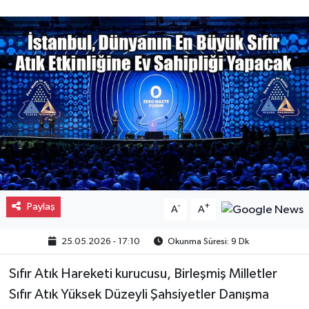
Gayrimenkul
Spor
Eğitim
Paylaş
-
+
A
A
25.05.2026 - 17:10
Okunma Süresi: 9 Dk
Sıfır Atık Hareketi kurucusu, Birleşmiş Milletler
Sıfır Atık Yüksek Düzeyli Şahsiyetler Danışma