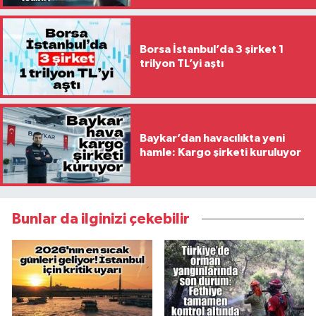
Borsa İstanbul’da 3 şirket 1
trilyon TL’yi aştı
Baykar’dan havacılıkta yeni
hamle: Kargo şirketi kuruluyor
Bunlar da ilginizi çekebilir