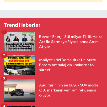
Trend Haberler
1
Bewen Enerji, 3,8 milyar TL'lik Halka
Arz ile Sermaye Piyasalarına Adım
Atıyor
2
Maliyet krizi Borsa şirketini vurdu:
Barem Ambalaj’da konkordato
süreci
3
Audi tarihinin en büyük SUV modeli
Q9, markanın yeni amiral gemisi
oluyor
4