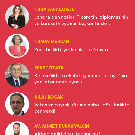
TUBA SARAÇOĞLU
Londra’dan notlar: Ticaretin, diplomasinin
ve küresel vizyonun başkentinde
Türkiye’nin yükselen gücü
TÜMAY MERCAN
Yöneticilikte yetkinlikler dönüştü
ŞEREF ÖZATA
Belirsizlikten rekabet gücüne: Türkiye'nin
yeni ekonomi vizyonu
BILAL KOÇAK
Vatan ve bayrak uğruna baba - oğul birlikte
can verdi
AV. AHMET BURAK YALÇIN
Airbnb geliri ticari kazanç mı?