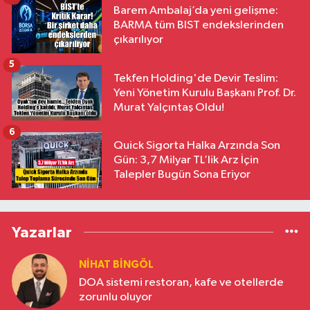
Barem Ambalaj’da yeni gelişme:
BARMA tüm BIST endekslerinden
çıkarılıyor
5
Tekfen Holding'de Devir Teslim:
Yeni Yönetim Kurulu Başkanı Prof. Dr.
Murat Yalçıntaş Oldu!
6
Quick Sigorta Halka Arzında Son
Gün: 3,7 Milyar TL’lik Arz İçin
Talepler Bugün Sona Eriyor
Yazarlar
NIHAT BINGÖL
DOA sistemi restoran, kafe ve otellerde
zorunlu oluyor