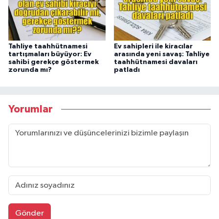
Tahliye taahhütnamesi
Ev sahipleri ile kiracılar
tartışmaları büyüyor: Ev
arasında yeni savaş: Tahliye
sahibi gerekçe göstermek
taahhütnamesi davaları
zorunda mı?
patladı
Yorumlar
Gönder