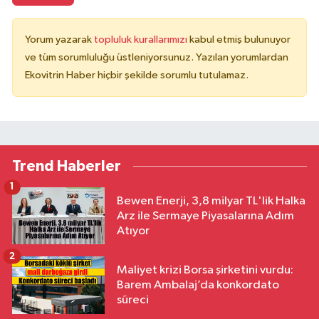
Yorum yazarak
topluluk kurallarımızı
kabul etmiş bulunuyor
ve tüm sorumluluğu üstleniyorsunuz. Yazılan yorumlardan
Ekovitrin Haber hiçbir şekilde sorumlu tutulamaz.
Trend Haberler
1
Bewen Enerji, 3,8 milyar TL'lik Halka
Arz ile Sermaye Piyasalarına Adım
Atıyor
2
Maliyet krizi Borsa şirketini vurdu:
Barem Ambalaj’da konkordato
süreci