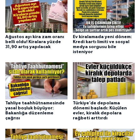
Ağustos ayı kira zam oranı
Ev kiralamada yeni dönem:
belli oldu! Kiralara yüzde
Kredi kartı limiti ve sosyal
31,90 artış yapılacak
medya sorgusu bile
isteniyor
Tahliye taahhütnamesinde
Türkiye’de depolama
yasal boşluk büyüyor:
dönemi başladı: Küçülen
Bakanlığa düzenleme
evler, kiralık depolara
çağrısı
rağbeti arttırdı