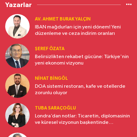
Yazarlar
AV. AHMET BURAK YALÇIN
IBAN mağdurları için yeni dönem! Yeni
düzenleme ve ceza indirim oranları
ŞEREF ÖZATA
Belirsizlikten rekabet gücüne: Türkiye'nin
yeni ekonomi vizyonu
NIHAT BINGÖL
DOA sistemi restoran, kafe ve otellerde
zorunlu oluyor
TUBA SARAÇOĞLU
Londra’dan notlar: Ticaretin, diplomasinin
ve küresel vizyonun başkentinde
Türkiye’nin yükselen gücü