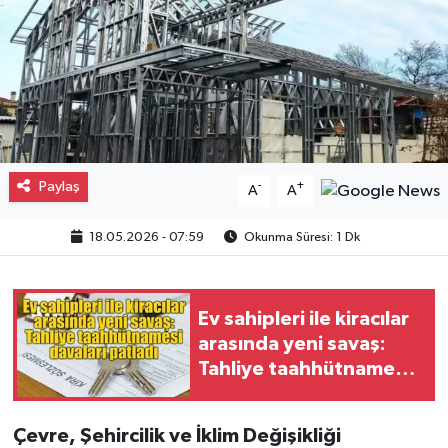
Gayrimenkul
Spor
Eğitim
Paylaş
-
+
A
A
18.05.2026 - 07:59
Okunma Süresi: 1 Dk
Ev sahipleri ile kiracılar
arasında yeni savaş:
Tahliye taahhütnamesi
davaları patladı
Çevre, Şehircilik ve İklim Değişikliği