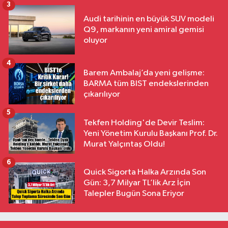
3
Audi tarihinin en büyük SUV modeli
Q9, markanın yeni amiral gemisi
oluyor
4
Barem Ambalaj’da yeni gelişme:
BARMA tüm BIST endekslerinden
çıkarılıyor
5
Tekfen Holding'de Devir Teslim:
Yeni Yönetim Kurulu Başkanı Prof. Dr.
Murat Yalçıntaş Oldu!
6
Quick Sigorta Halka Arzında Son
Gün: 3,7 Milyar TL’lik Arz İçin
Talepler Bugün Sona Eriyor