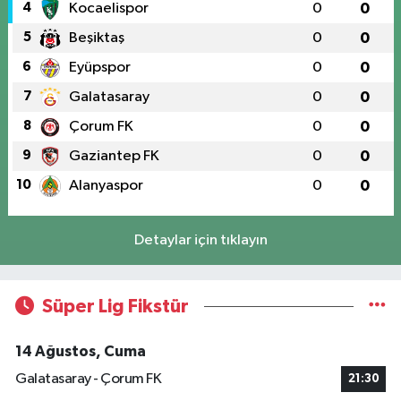
4
Kocaelispor
0
0
5
Beşiktaş
0
0
6
Eyüpspor
0
0
7
Galatasaray
0
0
8
Çorum FK
0
0
9
Gaziantep FK
0
0
10
Alanyaspor
0
0
Detaylar için tıklayın
Süper Lig Fikstür
14 Ağustos, Cuma
Galatasaray - Çorum FK
21:30