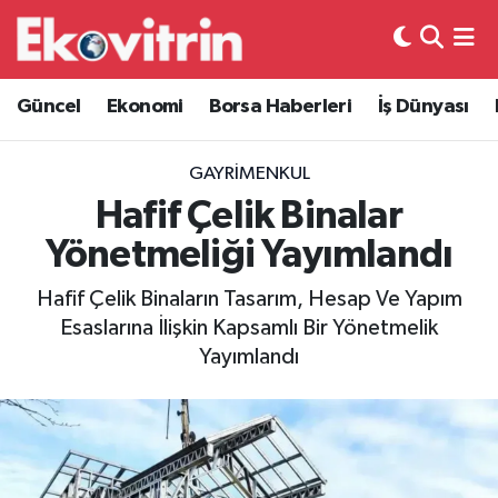
Güncel
Hava Durumu
Güncel
Ekonomi
Borsa Haberleri
İş Dünyası
Ekonomi
Trafik Durumu
GAYRIMENKUL
Borsa Haberleri
Süper Lig Puan Durumu ve Fikstür
Hafif Çelik Binalar
Yönetmeliği Yayımlandı
İş Dünyası
Tüm Manşetler
Hafif Çelik Binaların Tasarım, Hesap Ve Yapım
Lojistik
Son Dakika Haberleri
Esaslarına İlişkin Kapsamlı Bir Yönetmelik
Yayımlandı
Otovitrin
Haber Arşivi
Asayiş
Magazin