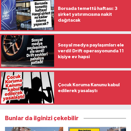
Borsada temettü haftası: 3
şirket yatırımcısına nakit
dağıtacak
Sosyal medya paylaşımları ele
verdi! Drift operasyonunda 11
kişiye ev hapsi
Çocuk Koruma Kanunu kabul
edilerek yasalaştı
Bunlar da ilginizi çekebilir