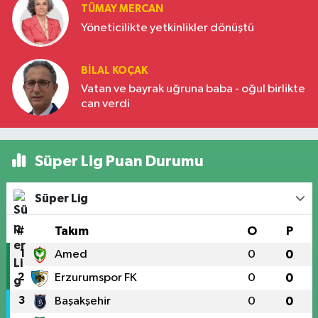
TÜMAY MERCAN
Yöneticilikte yetkinlikler dönüştü
BILAL KOÇAK
Vatan ve bayrak uğruna baba - oğul birlikte
can verdi
Süper Lig Puan Durumu
Süper Lig
#
Takım
O
P
1
Amed
0
0
2
Erzurumspor FK
0
0
3
Başakşehir
0
0