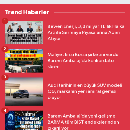
Trend Haberler
1
Bewen Enerji, 3,8 milyar TL'lik Halka
Arz ile Sermaye Piyasalarına Adım
Atıyor
2
Maliyet krizi Borsa şirketini vurdu:
Barem Ambalaj’da konkordato
süreci
3
Audi tarihinin en büyük SUV modeli
Q9, markanın yeni amiral gemisi
oluyor
4
Barem Ambalaj’da yeni gelişme:
BARMA tüm BIST endekslerinden
çıkarılıyor