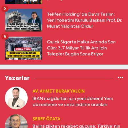
5
Tekfen Holding'de Devir Teslim:
Yeni Yönetim Kurulu Başkanı Prof. Dr.
Murat Yalçıntaş Oldu!
6
Quick Sigorta Halka Arzında Son
Gün: 3,7 Milyar TL’lik Arz İçin
Talepler Bugün Sona Eriyor
Yazarlar
AV. AHMET BURAK YALÇIN
IBAN mağdurları için yeni dönem! Yeni
düzenleme ve ceza indirim oranları
ŞEREF ÖZATA
Belirsizlikten rekabet gücüne: Türkiye'nin