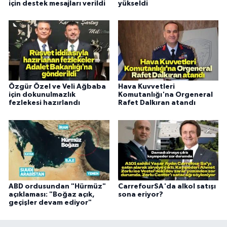
için destek mesajları verildi
yükseldi
Özgür Özel ve Veli Ağbaba
Hava Kuvvetleri
için dokunulmazlık
Komutanlığı'na Orgeneral
fezlekesi hazırlandı
Rafet Dalkıran atandı
ABD ordusundan "Hürmüz"
CarrefourSA'da alkol satışı
açıklaması: "Boğaz açık,
sona eriyor?
geçişler devam ediyor"