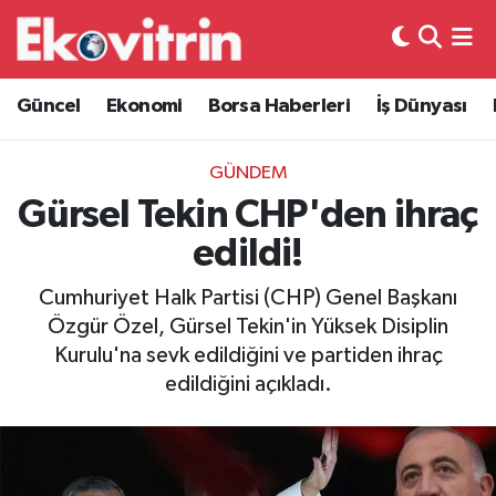
Güncel
Hava Durumu
Güncel
Ekonomi
Borsa Haberleri
İş Dünyası
Ekonomi
Trafik Durumu
GÜNDEM
Borsa Haberleri
Süper Lig Puan Durumu ve Fikstür
Gürsel Tekin CHP'den ihraç
edildi!
İş Dünyası
Tüm Manşetler
Cumhuriyet Halk Partisi (CHP) Genel Başkanı
Lojistik
Son Dakika Haberleri
Özgür Özel, Gürsel Tekin'in Yüksek Disiplin
Kurulu'na sevk edildiğini ve partiden ihraç
Otovitrin
Haber Arşivi
edildiğini açıkladı.
Asayiş
Magazin