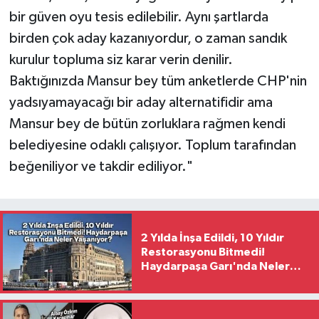
bir güven oyu tesis edilebilir. Aynı şartlarda
birden çok aday kazanıyordur, o zaman sandık
kurulur topluma siz karar verin denilir.
Baktığınızda Mansur bey tüm anketlerde CHP'nin
yadsıyamayacağı bir aday alternatifidir ama
Mansur bey de bütün zorluklara rağmen kendi
belediyesine odaklı çalışıyor. Toplum tarafından
beğeniliyor ve takdir ediliyor."
2 Yılda İnşa Edildi, 10 Yıldır
Restorasyonu Bitmedi!
Haydarpaşa Garı'nda Neler
Yaşanıyor?