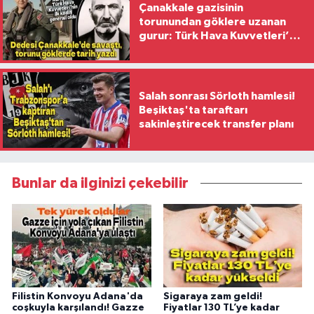
Çanakkale gazisinin
torunundan göklere uzanan
gurur: Türk Hava Kuvvetleri’nin
ilk kadın generali oldu
Salah sonrası Sörloth hamlesi!
Beşiktaş'ta taraftarı
sakinleştirecek transfer planı
Bunlar da ilginizi çekebilir
Filistin Konvoyu Adana'da
Sigaraya zam geldi!
coşkuyla karşılandı! Gazze
Fiyatlar 130 TL’ye kadar