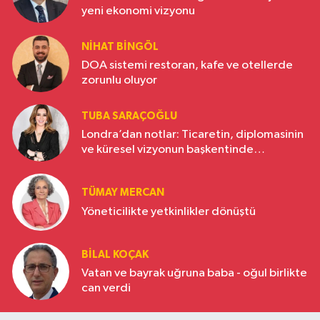
yeni ekonomi vizyonu
NIHAT BINGÖL
DOA sistemi restoran, kafe ve otellerde
zorunlu oluyor
TUBA SARAÇOĞLU
Londra’dan notlar: Ticaretin, diplomasinin
ve küresel vizyonun başkentinde
Türkiye’nin yükselen gücü
TÜMAY MERCAN
Yöneticilikte yetkinlikler dönüştü
BILAL KOÇAK
Vatan ve bayrak uğruna baba - oğul birlikte
can verdi