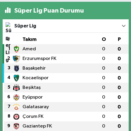
Süper Lig Puan Durumu
Süper Lig
#
Takım
O
P
1
Amed
0
0
2
Erzurumspor FK
0
0
3
Başakşehir
0
0
4
Kocaelispor
0
0
5
Beşiktaş
0
0
6
Eyüpspor
0
0
7
Galatasaray
0
0
8
Çorum FK
0
0
9
Gaziantep FK
0
0