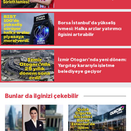
Borsa İstanbul’da yükseliş
ivmesi: Halka arzlar yatırımcı
ilgisini artırabilir
İzmir Otogarı'nda yeni dönem:
Yargıtay kararıyla işletme
belediyeye geçiyor
Bunlar da ilginizi çekebilir