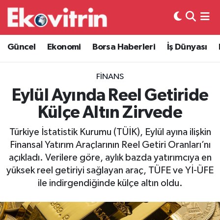
Güncel
Hava Durumu
Güncel
Ekonomi
Borsa Haberleri
İş Dünyası
Ekonomi
Trafik Durumu
FINANS
Borsa Haberleri
Süper Lig Puan Durumu ve Fikstür
Eylül Ayında Reel Getiride
Külçe Altın Zirvede
İş Dünyası
Tüm Manşetler
Türkiye İstatistik Kurumu (TÜİK), Eylül ayına ilişkin
Lojistik
Son Dakika Haberleri
Finansal Yatırım Araçlarının Reel Getiri Oranları’nı
açıkladı. Verilere göre, aylık bazda yatırımcıya en
Otovitrin
Haber Arşivi
yüksek reel getiriyi sağlayan araç, TÜFE ve Yİ-ÜFE
ile indirgendiğinde külçe altın oldu.
Asayiş
Magazin