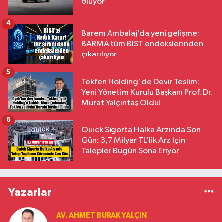
oluyor
4
Barem Ambalaj’da yeni gelişme:
BARMA tüm BIST endekslerinden
çıkarılıyor
5
Tekfen Holding'de Devir Teslim:
Yeni Yönetim Kurulu Başkanı Prof. Dr.
Murat Yalçıntaş Oldu!
6
Quick Sigorta Halka Arzında Son
Gün: 3,7 Milyar TL’lik Arz İçin
Talepler Bugün Sona Eriyor
Yazarlar
AV. AHMET BURAK YALÇIN