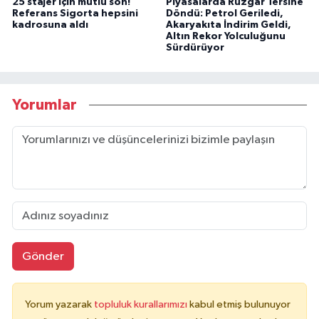
25 stajer için mutlu son!
Piyasalarda Rüzgâr Tersine
Referans Sigorta hepsini
Döndü: Petrol Geriledi,
kadrosuna aldı
Akaryakıta İndirim Geldi,
Altın Rekor Yolculuğunu
Sürdürüyor
Yorumlar
Gönder
Yorum yazarak
topluluk kurallarımızı
kabul etmiş bulunuyor