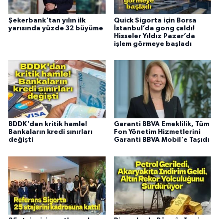
Şekerbank'tan yılın ilk
Quick Sigorta için Borsa
yarısında yüzde 32 büyüme
İstanbul’da gong çaldı!
Hisseler Yıldız Pazar’da
işlem görmeye başladı
BDDK'dan kritik hamle!
Garanti BBVA Emeklilik, Tüm
Bankaların kredi sınırları
Fon Yönetim Hizmetlerini
değişti
Garanti BBVA Mobil'e Taşıdı