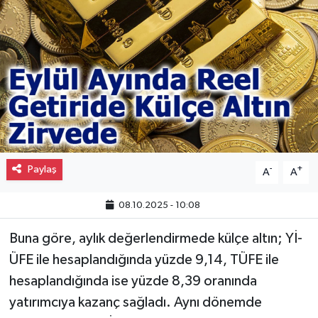
Gayrimenkul
Spor
Eğitim
Paylaş
-
+
A
A
08.10.2025 - 10:08
Buna göre, aylık değerlendirmede külçe altın; Yİ-
ÜFE ile hesaplandığında yüzde 9,14, TÜFE ile
hesaplandığında ise yüzde 8,39 oranında
yatırımcıya kazanç sağladı. Aynı dönemde