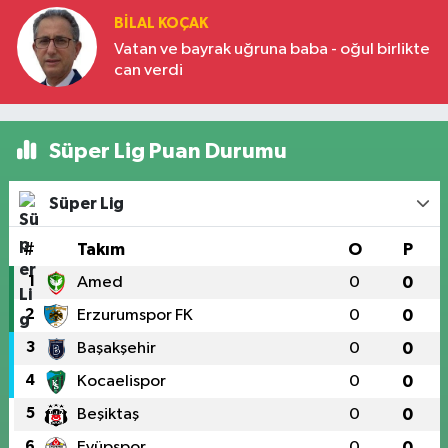
BILAL KOÇAK
Vatan ve bayrak uğruna baba - oğul birlikte
can verdi
Süper Lig Puan Durumu
Süper Lig
#
Takım
O
P
1
Amed
0
0
2
Erzurumspor FK
0
0
3
Başakşehir
0
0
4
Kocaelispor
0
0
5
Beşiktaş
0
0
6
Eyüpspor
0
0