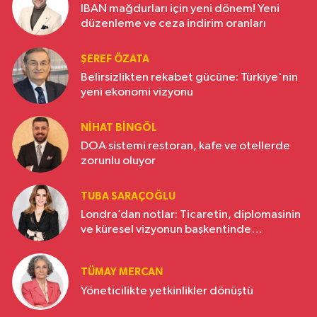
IBAN mağdurları için yeni dönem! Yeni
düzenleme ve ceza indirim oranları
ŞEREF ÖZATA
Belirsizlikten rekabet gücüne: Türkiye'nin
yeni ekonomi vizyonu
NIHAT BINGÖL
DOA sistemi restoran, kafe ve otellerde
zorunlu oluyor
TUBA SARAÇOĞLU
Londra’dan notlar: Ticaretin, diplomasinin
ve küresel vizyonun başkentinde
Türkiye’nin yükselen gücü
TÜMAY MERCAN
Yöneticilikte yetkinlikler dönüştü