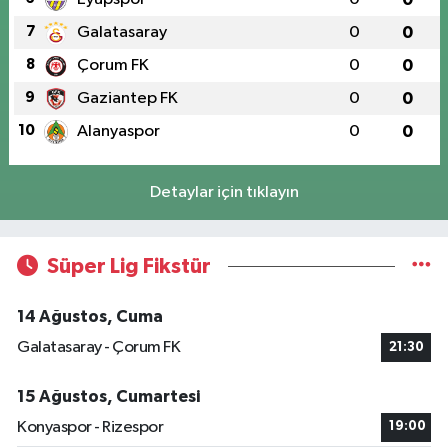
7
Galatasaray
0
0
8
Çorum FK
0
0
9
Gaziantep FK
0
0
10
Alanyaspor
0
0
Detaylar için tıklayın
Süper Lig Fikstür
14 Ağustos, Cuma
Galatasaray - Çorum FK
21:30
15 Ağustos, Cumartesi
Konyaspor - Rizespor
19:00