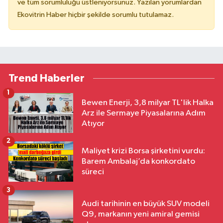
ve tüm sorumluluğu üstleniyorsunuz. Yazılan yorumlardan
Ekovitrin Haber hiçbir şekilde sorumlu tutulamaz.
Trend Haberler
1
Bewen Enerji, 3,8 milyar TL'lik Halka
Arz ile Sermaye Piyasalarına Adım
Atıyor
2
Maliyet krizi Borsa şirketini vurdu:
Barem Ambalaj’da konkordato
süreci
3
Audi tarihinin en büyük SUV modeli
Q9, markanın yeni amiral gemisi