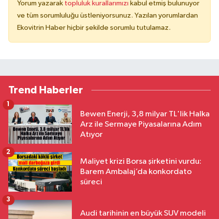
Yorum yazarak
topluluk kurallarımızı
kabul etmiş bulunuyor
ve tüm sorumluluğu üstleniyorsunuz. Yazılan yorumlardan
Ekovitrin Haber hiçbir şekilde sorumlu tutulamaz.
Trend Haberler
1
Bewen Enerji, 3,8 milyar TL'lik Halka
Arz ile Sermaye Piyasalarına Adım
Atıyor
2
Maliyet krizi Borsa şirketini vurdu:
Barem Ambalaj’da konkordato
süreci
3
Audi tarihinin en büyük SUV modeli