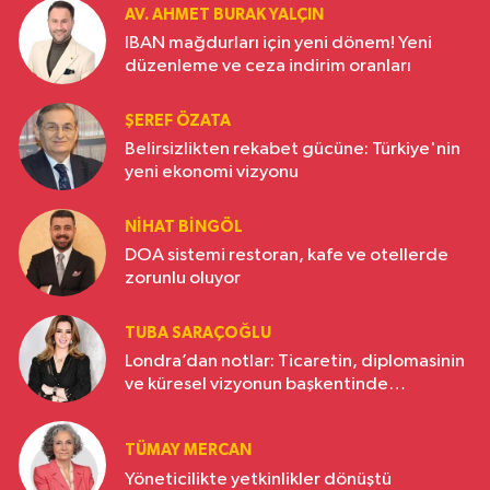
AV. AHMET BURAK YALÇIN
IBAN mağdurları için yeni dönem! Yeni
düzenleme ve ceza indirim oranları
ŞEREF ÖZATA
Belirsizlikten rekabet gücüne: Türkiye'nin
yeni ekonomi vizyonu
NIHAT BINGÖL
DOA sistemi restoran, kafe ve otellerde
zorunlu oluyor
TUBA SARAÇOĞLU
Londra’dan notlar: Ticaretin, diplomasinin
ve küresel vizyonun başkentinde
Türkiye’nin yükselen gücü
TÜMAY MERCAN
Yöneticilikte yetkinlikler dönüştü