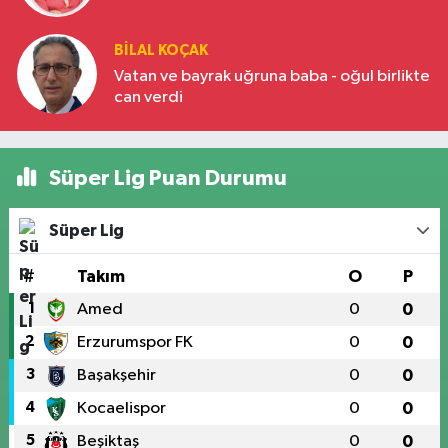
BILAL KOÇAK
Vatan ve bayrak uğruna baba - oğul birlikte
can verdi
Süper Lig Puan Durumu
Süper Lig
#
Takım
O
P
1
Amed
0
0
2
Erzurumspor FK
0
0
3
Başakşehir
0
0
4
Kocaelispor
0
0
5
Beşiktaş
0
0