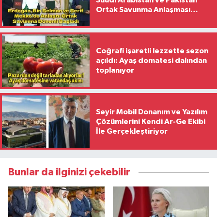
Suudi Arabistan ve Pakistan
Ortak Savunma Anlaşması
İmzaladı
Coğrafi işaretli lezzette sezon
açıldı: Ayaş domatesi dalından
toplanıyor
Seyir Mobil Donanım ve Yazılım
Çözümlerini Kendi Ar-Ge Ekibi
İle Gerçekleştiriyor
Bunlar da ilginizi çekebilir