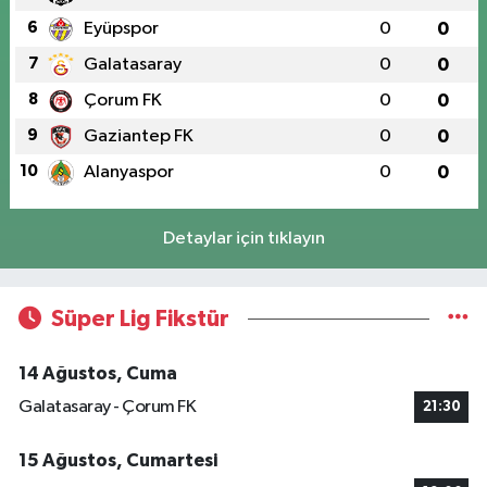
6
Eyüpspor
0
0
7
Galatasaray
0
0
8
Çorum FK
0
0
9
Gaziantep FK
0
0
10
Alanyaspor
0
0
Detaylar için tıklayın
Süper Lig Fikstür
14 Ağustos, Cuma
Galatasaray - Çorum FK
21:30
15 Ağustos, Cumartesi