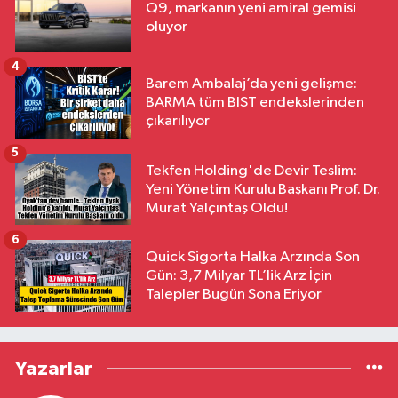
Q9, markanın yeni amiral gemisi
oluyor
4
Barem Ambalaj’da yeni gelişme:
BARMA tüm BIST endekslerinden
çıkarılıyor
5
Tekfen Holding'de Devir Teslim:
Yeni Yönetim Kurulu Başkanı Prof. Dr.
Murat Yalçıntaş Oldu!
6
Quick Sigorta Halka Arzında Son
Gün: 3,7 Milyar TL’lik Arz İçin
Talepler Bugün Sona Eriyor
Yazarlar