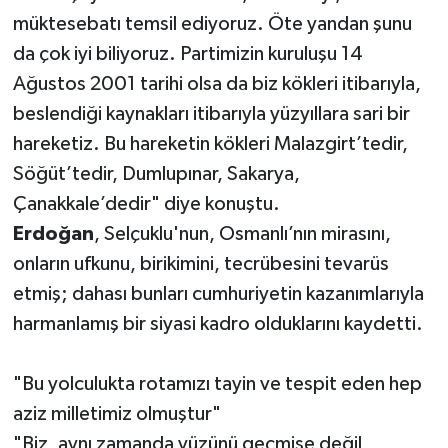
müktesebatı temsil ediyoruz. Öte yandan şunu
da çok iyi biliyoruz. Partimizin kuruluşu 14
Ağustos 2001 tarihi olsa da biz kökleri itibarıyla,
beslendiği kaynakları itibarıyla yüzyıllara sari bir
hareketiz. Bu hareketin kökleri Malazgirt’tedir,
Söğüt’tedir, Dumlupınar, Sakarya,
Çanakkale’dedir" diye konuştu.
Erdoğan
, Selçuklu'nun, Osmanlı’nın mirasını,
onların ufkunu, birikimini, tecrübesini tevarüs
etmiş; dahası bunları cumhuriyetin kazanımlarıyla
harmanlamış bir siyasi kadro olduklarını kaydetti.
"Bu yolculukta rotamızı tayin ve tespit eden hep
aziz milletimiz olmuştur"
"Biz, aynı zamanda yüzünü geçmişe değil,