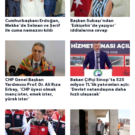
Cumhurbaşkanı Erdoğan,
Başkan Subaşı'ndan
Mekke'de Selman ve Şerif
'Eskişehir'de yaşıyor'
ile cuma namazını kıldı
iddialarına cevap
CHP Genel Başkan
Bakan Çiftçi Sinop'ta 525
Yardımcısı Prof. Dr. Ali Rıza
milyon TL'lik yatırımları açtı:
Erbay, 'CHP üyesi olmak
'Devlet vatandaşına daha
inanç ister, emek ister,
hızlı ulaşacak'
yürek ister'