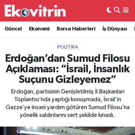
Güncel
Hava Durumu
Güncel
Ekonomi
Borsa Haberleri
İş Dünyası
Ekonomi
Trafik Durumu
POLITIKA
Borsa Haberleri
Süper Lig Puan Durumu ve Fikstür
Erdoğan’dan Sumud Filosu
Açıklaması: “İsrail, İnsanlık
İş Dünyası
Tüm Manşetler
Suçunu Gizleyemez”
Lojistik
Son Dakika Haberleri
Erdoğan, partisinin Genişletilmiş İl Başkanları
Toplantısı’nda yaptığı konuşmada, İsrail’in
Otovitrin
Haber Arşivi
Gazze’ye insani yardım götüren Sumud Filosu’na
yönelik saldırılarını sert şekilde kınadı.
Asayiş
Magazin