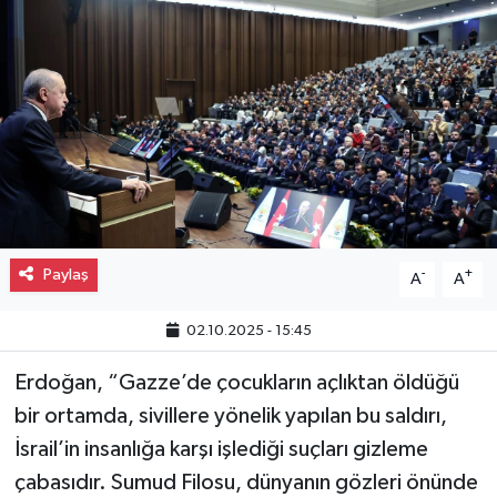
Gayrimenkul
Spor
Eğitim
Paylaş
-
+
A
A
02.10.2025 - 15:45
Erdoğan, “Gazze’de çocukların açlıktan öldüğü
bir ortamda, sivillere yönelik yapılan bu saldırı,
İsrail’in insanlığa karşı işlediği suçları gizleme
çabasıdır. Sumud Filosu, dünyanın gözleri önünde