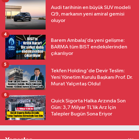
Audi tarihinin en büyük SUV modeli
Q9, markanın yeni amiral gemisi
oluyor
4
Barem Ambalaj’da yeni gelişme:
BARMA tüm BIST endekslerinden
çıkarılıyor
5
Tekfen Holding'de Devir Teslim:
Yeni Yönetim Kurulu Başkanı Prof. Dr.
Murat Yalçıntaş Oldu!
6
Quick Sigorta Halka Arzında Son
Gün: 3,7 Milyar TL’lik Arz İçin
Talepler Bugün Sona Eriyor