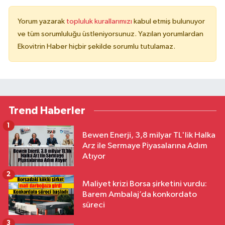
Yorum yazarak
topluluk kurallarımızı
kabul etmiş bulunuyor
ve tüm sorumluluğu üstleniyorsunuz. Yazılan yorumlardan
Ekovitrin Haber hiçbir şekilde sorumlu tutulamaz.
Trend Haberler
1
Bewen Enerji, 3,8 milyar TL'lik Halka
Arz ile Sermaye Piyasalarına Adım
Atıyor
2
Maliyet krizi Borsa şirketini vurdu:
Barem Ambalaj’da konkordato
süreci
3