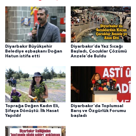
Diyarbakır Büyükşehir
Diyarbakır’da Yaz Sıcağı
Belediye eşbaşkanı Doğan
Başladı, Çocuklar Çözümü
Hatun istifa etti
Anzele’de Buldu
Toprağa Değen Kadın Eli,
Diyarbakır'da Toplumsal
Şifaya Dönüştü: İlk Hasat
Barış ve Özgürlük Forumu
Yapıldı!
başladı