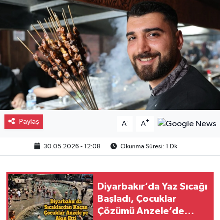
Gayrimenkul
Spor
Eğitim
Paylaş
-
+
A
A
30.05.2026 - 12:08
Okunma Süresi: 1 Dk
Diyarbakır’da Yaz Sıcağı
Başladı, Çocuklar
Çözümü Anzele’de