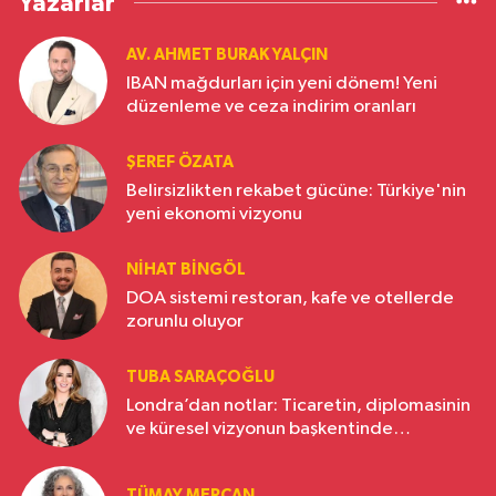
Yazarlar
AV. AHMET BURAK YALÇIN
IBAN mağdurları için yeni dönem! Yeni
düzenleme ve ceza indirim oranları
ŞEREF ÖZATA
Belirsizlikten rekabet gücüne: Türkiye'nin
yeni ekonomi vizyonu
NIHAT BINGÖL
DOA sistemi restoran, kafe ve otellerde
zorunlu oluyor
TUBA SARAÇOĞLU
Londra’dan notlar: Ticaretin, diplomasinin
ve küresel vizyonun başkentinde
Türkiye’nin yükselen gücü
TÜMAY MERCAN