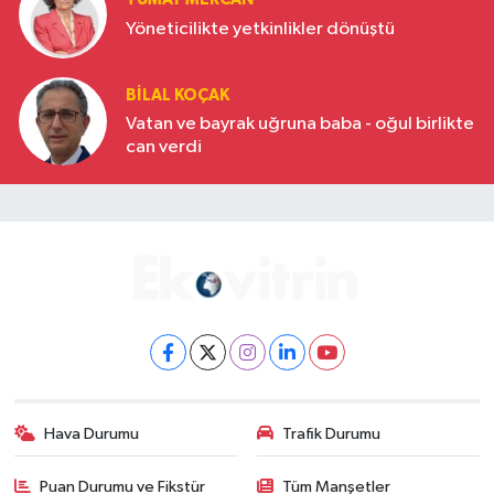
Yöneticilikte yetkinlikler dönüştü
BILAL KOÇAK
Vatan ve bayrak uğruna baba - oğul birlikte
can verdi
Hava Durumu
Trafik Durumu
Puan Durumu ve Fikstür
Tüm Manşetler