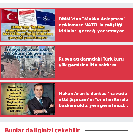
DMM'den "Mekke Anlaşması"
açıklaması: NATO ile çeliştiği
iddiaları gerçeği yansıtmıyor
Rusya açıklarındaki Türk kuru
yük gemisine İHA saldırısı
Hakan Aran İş Bankası'na veda
etti! Şişecam'ın Yönetim Kurulu
Başkanı oldu, yeni genel müdür
belli oldu
Bunlar da ilginizi çekebilir