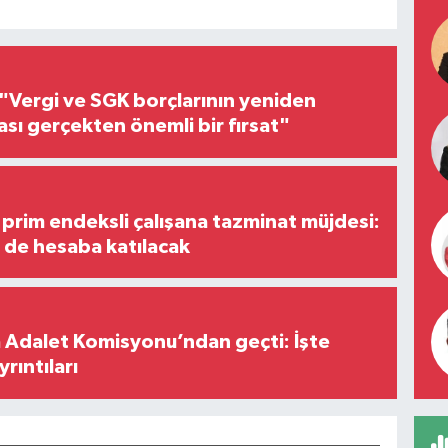
"Vergi ve SGK borçlarının yeniden
ası gerçekten önemli bir fırsat"
prim endeksli çalışana tazminat müjdesi:
i de hesaba katılacak
 Adalet Komisyonu’ndan geçti: İşte
yrıntıları