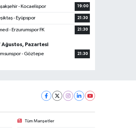
şakşehir - Kocaelispor
19:00
şiktaş - Eyüpspor
21:30
ed - Erzurumspor FK
21:30
7 Ağustos, Pazartesi
msunspor - Göztepe
21:30
Tüm Manşetler