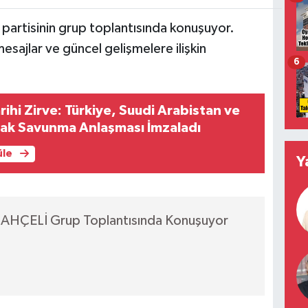
partisinin grup toplantısında konuşuyor.
esajlar ve güncel gelişmelere ilişkin
6
ihi Zirve: Türkiye, Suudi Arabistan ve
tak Savunma Anlaşması İmzaladı
üle
Y
 BAHÇELİ Grup Toplantısında Konuşuyor