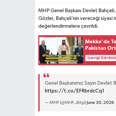
MHP Genel Başkanı Devlet Bahçeli, 
Gözler, Bahçeli’nin vereceği siyasi m
değerlendirmelere çevrildi.
Mekke'de Tar
Pakistan Or
İçeriği Görünt
Genel Başkanımız Sayın Devlet
https://t.co/EFRbrdcCq1
— MHP (@MHP_Bilgi)
June 30, 2026