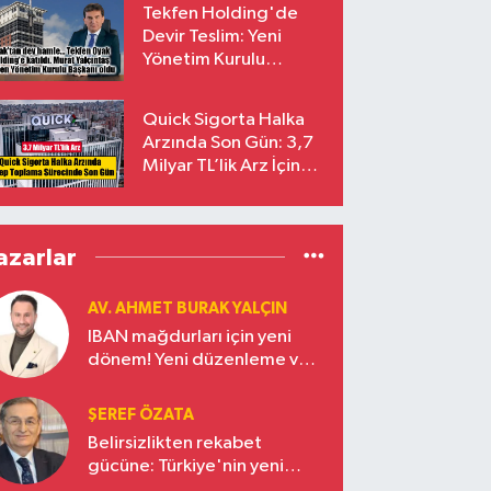
Tekfen Holding'de
Devir Teslim: Yeni
Yönetim Kurulu
Başkanı Prof. Dr. Murat
Yalçıntaş Oldu!
Quick Sigorta Halka
Arzında Son Gün: 3,7
Milyar TL’lik Arz İçin
Talepler Bugün Sona
Eriyor
azarlar
AV. AHMET BURAK YALÇIN
IBAN mağdurları için yeni
dönem! Yeni düzenleme ve
ceza indirim oranları
ŞEREF ÖZATA
Belirsizlikten rekabet
gücüne: Türkiye'nin yeni
ekonomi vizyonu