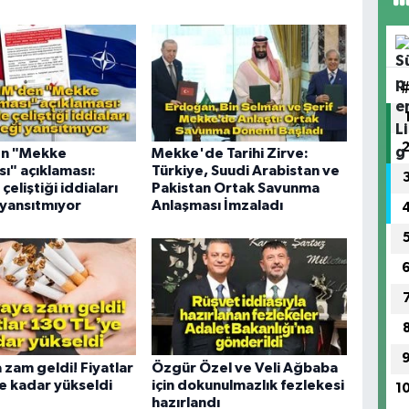
n "Mekke
Mekke'de Tarihi Zirve:
ı" açıklaması:
Türkiye, Suudi Arabistan ve
çeliştiği iddiaları
Pakistan Ortak Savunma
yansıtmıyor
Anlaşması İmzaladı
 zam geldi! Fiyatlar
Özgür Özel ve Veli Ağbaba
e kadar yükseldi
için dokunulmazlık fezlekesi
1
hazırlandı