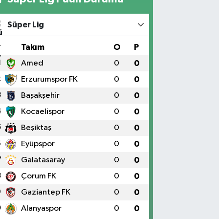
Süper Lig
#
Takım
O
P
1
Amed
0
0
2
Erzurumspor FK
0
0
3
Başakşehir
0
0
4
Kocaelispor
0
0
5
Beşiktaş
0
0
6
Eyüpspor
0
0
7
Galatasaray
0
0
8
Çorum FK
0
0
9
Gaziantep FK
0
0
0
Alanyaspor
0
0