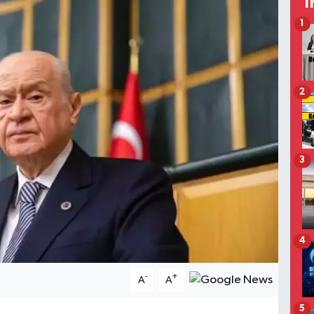
T
1
2
3
4
-
+
A
A
5