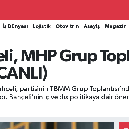
İş Dünyası
Lojistik
Otovitrin
Asayiş
Magazin
eli, MHP Grup Topl
CANLI)
çeli, partisinin TBMM Grup Toplantısı’nd
 Bahçeli’nin iç ve dış politikaya dair öne