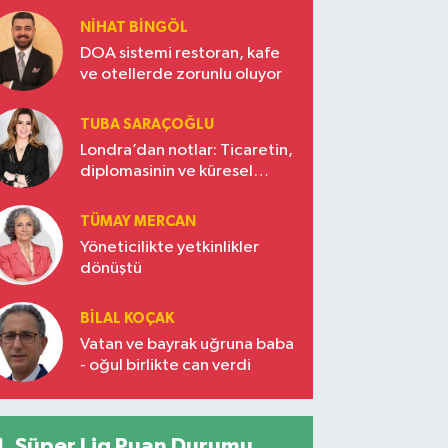
NIHAT BINGÖL
DOA sistemi restoran, kafe
ve otellerde zorunlu oluyor
TUBA SARAÇOĞLU
Londra’dan notlar: Ticaretin,
diplomasinin ve küresel
vizyonun başkentinde
Türkiye’nin yükselen gücü
TÜMAY MERCAN
Yöneticilikte yetkinlikler
dönüştü
BILAL KOÇAK
Vatan ve bayrak uğruna baba
- oğul birlikte can verdi
Süper Lig Puan Durumu