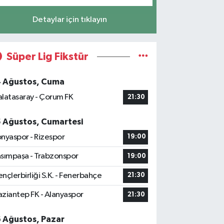
Detaylar için tıklayın
Süper Lig Fikstür
4 Ağustos, Cuma
latasaray - Çorum FK
21:30
5 Ağustos, Cumartesi
nyaspor - Rizespor
19:00
sımpaşa - Trabzonspor
19:00
nçlerbirliği S.K. - Fenerbahçe
21:30
ziantep FK - Alanyaspor
21:30
6 Ağustos, Pazar