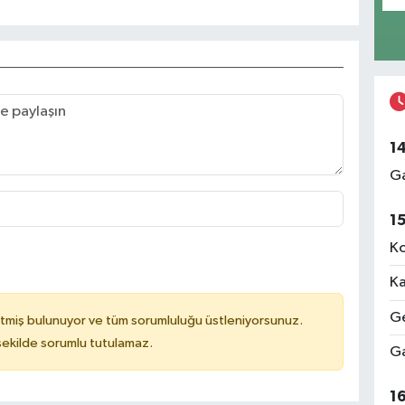
1
Ga
1
Ko
Ka
Ge
tmiş bulunuyor ve tüm sorumluluğu üstleniyorsunuz.
 şekilde sorumlu tutulamaz.
Ga
1