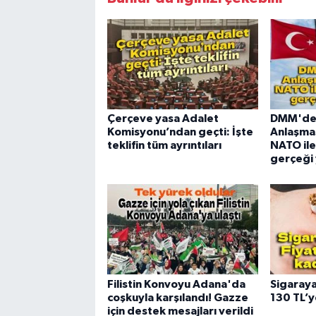
Çerçeve yasa Adalet
DMM'de
Komisyonu’ndan geçti: İşte
Anlaşmas
teklifin tüm ayrıntıları
NATO ile 
gerçeği 
Filistin Konvoyu Adana'da
Sigaraya
coşkuyla karşılandı! Gazze
130 TL’y
için destek mesajları verildi