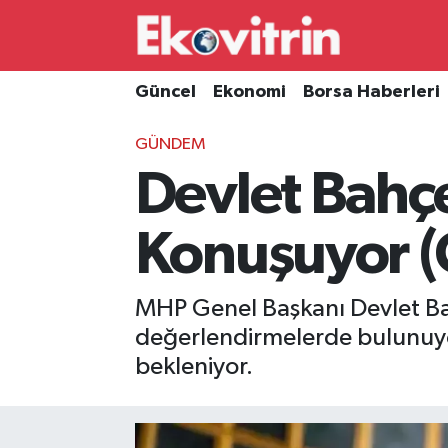
Güncel
Hava Durumu
Güncel
Ekonomi
Borsa Haberleri
Ekonomi
Trafik Durumu
GÜNDEM
Devlet Bahç
Borsa Haberleri
Süper Lig Puan Durumu ve Fikstür
İş Dünyası
Tüm Manşetler
Konuşuyor (
Lojistik
Son Dakika Haberleri
MHP Genel Başkanı Devlet Bah
Otovitrin
Haber Arşivi
değerlendirmelerde bulunuyor.
bekleniyor.
Asayiş
Magazin