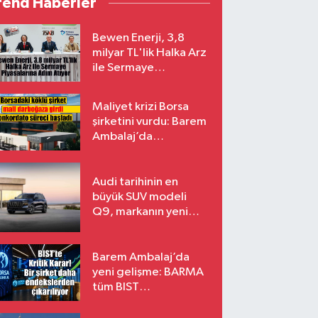
rend Haberler
Bewen Enerji, 3,8
milyar TL'lik Halka Arz
ile Sermaye
Piyasalarına Adım
Atıyor
Maliyet krizi Borsa
şirketini vurdu: Barem
Ambalaj’da
konkordato süreci
Audi tarihinin en
büyük SUV modeli
Q9, markanın yeni
amiral gemisi oluyor
Barem Ambalaj’da
yeni gelişme: BARMA
tüm BIST
endekslerinden
çıkarılıyor