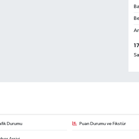
Ba
Be
Am
1
Sa
afik Durumu
Puan Durumu ve Fikstür
ber Arşivi