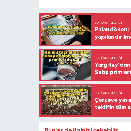
EDITÖRÜN SEÇTIĞI
Palandöken: 
yapılandırılm
EDITÖRÜN SEÇTIĞI
Yargıtay'dan 
Satış primler
EDITÖRÜN SEÇTIĞI
Çerçeve yasa
teklifin tüm a
Bunlar da ilginizi çekebilir