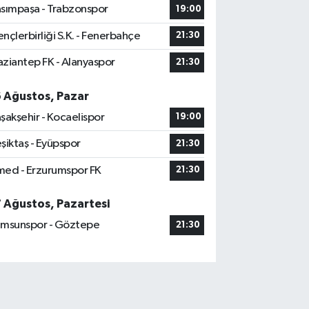
sımpaşa - Trabzonspor
19:00
nçlerbirliği S.K. - Fenerbahçe
21:30
ziantep FK - Alanyaspor
21:30
6 Ağustos, Pazar
şakşehir - Kocaelispor
19:00
şiktaş - Eyüpspor
21:30
ed - Erzurumspor FK
21:30
7 Ağustos, Pazartesi
msunspor - Göztepe
21:30