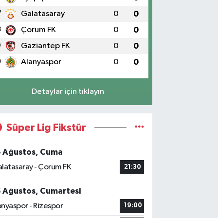
7
Galatasaray
0
0
8
Çorum FK
0
0
9
Gaziantep FK
0
0
0
Alanyaspor
0
0
Detaylar için tıklayın
Süper Lig Fikstür
4 Ağustos, Cuma
latasaray - Çorum FK
21:30
5 Ağustos, Cumartesi
nyaspor - Rizespor
19:00