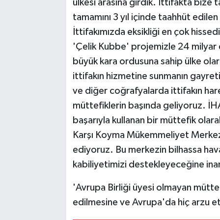
ülkesi arasına girdik. İttifakta biz
tamamını 3 yıl içinde taahhüt edilen
İttifakımızda eksikliği en çok hisse
'Çelik Kubbe' projemizle 24 milyar 
büyük kara ordusuna sahip ülke ola
ittifakın hizmetine sunmanın gayret
ve diğer coğrafyalarda ittifakın har
müttefiklerin başında geliyoruz. İ
başarıyla kullanan bir müttefik ola
Karşı Koyma Mükemmeliyet Merkez
ediyoruz. Bu merkezin bilhassa hav
kabiliyetimizi destekleyeceğine inan
'Avrupa Birliği üyesi olmayan müttefi
edilmesine ve Avrupa'da hiç arzu e