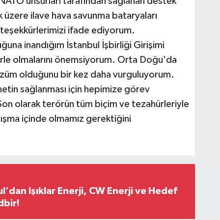
ı NATO unsurları tarafından sağlanan destek
k üzere ilave hava savunma bataryaları
teşekkürlerimizi ifade ediyorum.
una inandığım İstanbul İşbirliği Girişimi
erle olmalarını önemsiyorum. Orta Doğu'da
i çözüm olduğunu bir kez daha vurguluyorum.
etin sağlanması için hepimize görev
on olarak terörün tüm biçim ve tezahürleriyle
şma içinde olmamız gerektiğini
l'dan Işıklar Enerji, CW Enerji ve Hedef
dbir!