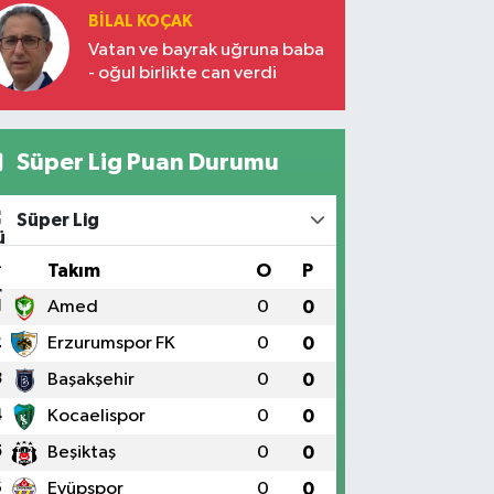
BILAL KOÇAK
Vatan ve bayrak uğruna baba
- oğul birlikte can verdi
Süper Lig Puan Durumu
Süper Lig
#
Takım
O
P
1
Amed
0
0
2
Erzurumspor FK
0
0
3
Başakşehir
0
0
4
Kocaelispor
0
0
5
Beşiktaş
0
0
6
Eyüpspor
0
0