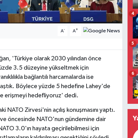
4
-
+
A
A
5
n, 'Türkiye olarak 2030 yılından önce
üzde 3.5 düzeyine yükseltmek için
6
anıklılıkla bağlantılı harcamalarda ise
laştık. Böylece yüzde 5 hedefine Lahey'de
e erişmeyi hedefliyoruz' dedi.
 NATO Zirvesi'nin açılış konuşmasını yaptı.
Y
zirve öncesinde NATO'nun gündemine dair
TO 3.0'ın hayata geçirilebilmesi için
ıtlamaların kaldırılması gerektiğini söyledi.