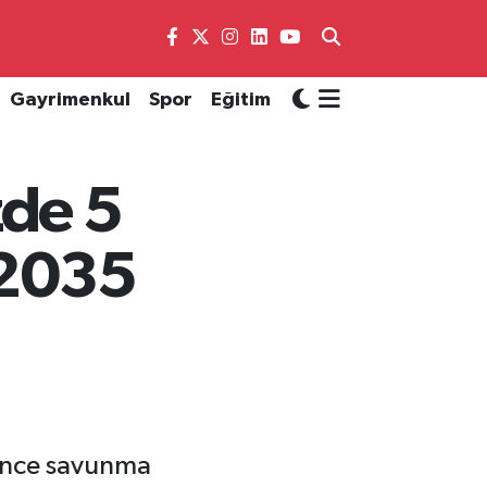
Gayrimenkul
Spor
Eğitim
de 5
 2035
 önce savunma