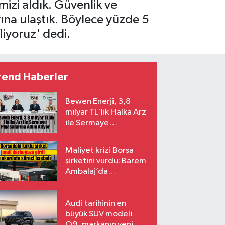
izi aldık. Güvenlik ve
ına ulaştık. Böylece yüzde 5
iyoruz' dedi.
rend Haberler
Bewen Enerji, 3,8
milyar TL'lik Halka Arz
ile Sermaye
Piyasalarına Adım
Atıyor
Maliyet krizi Borsa
şirketini vurdu: Barem
Ambalaj’da
konkordato süreci
Audi tarihinin en
büyük SUV modeli
Q9, markanın yeni