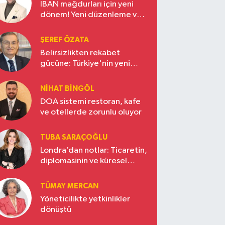
IBAN mağdurları için yeni
dönem! Yeni düzenleme ve
ceza indirim oranları
ŞEREF ÖZATA
Belirsizlikten rekabet
gücüne: Türkiye'nin yeni
ekonomi vizyonu
NIHAT BINGÖL
DOA sistemi restoran, kafe
ve otellerde zorunlu oluyor
TUBA SARAÇOĞLU
Londra’dan notlar: Ticaretin,
diplomasinin ve küresel
vizyonun başkentinde
Türkiye’nin yükselen gücü
TÜMAY MERCAN
Yöneticilikte yetkinlikler
dönüştü