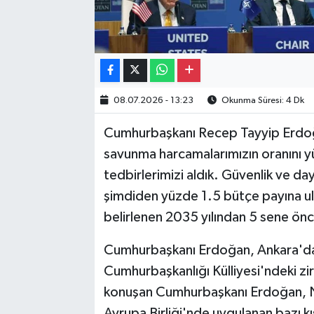
08.07.2026 - 13:23
Okunma Süresi: 4 Dk
Cumhurbaşkanı Recep Tayyip Erdoğa
savunma harcamalarımızın oranını y
tedbirlerimizi aldık. Güvenlik ve day
şimdiden yüzde 1.5 bütçe payına u
belirlenen 2035 yılından 5 sene önc
Cumhurbaşkanı Erdoğan, Ankara'daki
Cumhurbaşkanlığı Külliyesi'ndeki 
konuşan Cumhurbaşkanı Erdoğan, NA
Avrupa Birliği'nde uygulanan bazı kıs