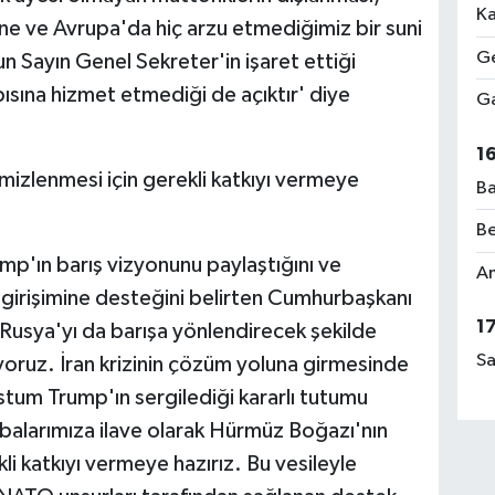
Ka
sine ve Avrupa'da hiç arzu etmediğimiz bir suni
Ge
 Sayın Genel Sekreter'in işaret ettiği
ısına hizmet etmediği de açıktır' diye
Ga
1
izlenmesi için gerekli katkıyı vermeye
Ba
Be
p'ın barış vizyonunu paylaştığını ve
Am
ri girişimine desteğini belirten Cumhurbaşkanı
1
Rusya'yı da barışa yönlendirecek şekilde
Sa
iyoruz. İran krizinin çözüm yoluna girmesinde
um Trump'ın sergilediği kararlı tutumu
abalarımıza ilave olarak Hürmüz Boğazı'nın
i katkıyı vermeye hazırız. Bu vesileyle