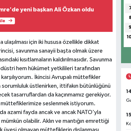
re'de yeni başkan Ali Özkan oldu
üle
1
aşılması için iki hususa özellikle dikkat
ncisi, savunma sanayii başta olmak üzere
asındaki kısıtlamaların kaldırılmasıdır. Savunma
üstri hem hükümet yetkilileri tarafından
arşılıyorum. İkincisi Avrupalı müttefikler
 sorumluluk üstlenirken, ittifakın bütünlüğünü
1
bilecek tasarruflardan da kaçınmamız gerekiyor.
Ga
si müttefiklerimize seslenmek istiyorum.
rında azami fayda ancak ve ancak NATO'yla
1
 mümkün olabilir. Aklın ve mantığın emrettiği
Ko
lik üyesi olmayan müttefiklerin dışlanması,