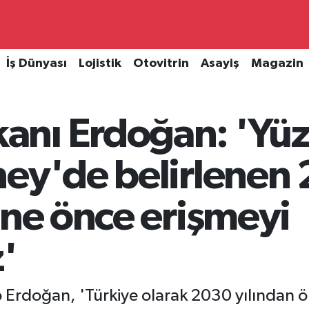
İş Dünyası
Lojistik
Otovitrin
Asayiş
Magazin
nı Erdoğan: 'Yüz
hey'de belirlenen
ene önce erişmeyi
'
Erdoğan, 'Türkiye olarak 2030 yılından