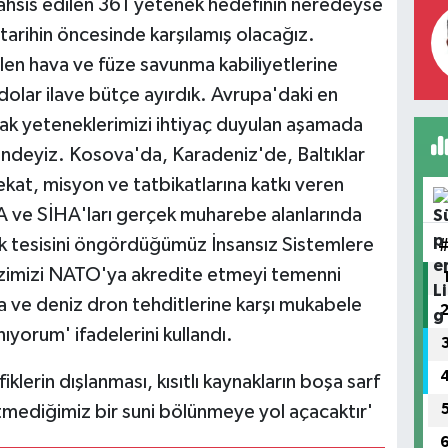
e tahsis edilen 361 yetenek hedefinin neredeyse
 tarihin öncesinde karşılamış olacağız.
dilen hava ve füze savunma kabiliyetlerine
dolar ilave bütçe ayırdık. Avrupa'daki en
rak yeteneklerimizi ihtiyaç duyulan aşamada
indeyiz. Kosova'da, Karadeniz'de, Baltıklar
ekat, misyon ve tatbikatlarına katkı veren
HA ve SİHA'ları gerçek muharebe alanlarında
rak tesisini öngördüğümüz İnsansız Sistemlere
imizi NATO'ya akredite etmeyi temenni
a ve deniz dron tehditlerine karşı mukabele
ıyorum' ifadelerini kullandı.
klerin dışlanması, kısıtlı kaynakların boşa sarf
tmediğimiz bir suni bölünmeye yol açacaktır'