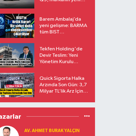
amiral gemisi oluyor
Barem Ambalaj’da
yeni gelişme: BARMA
tüm BIST
endekslerinden
çıkarılıyor
Tekfen Holding'de
Devir Teslim: Yeni
Yönetim Kurulu
Başkanı Prof. Dr. Murat
Yalçıntaş Oldu!
Quick Sigorta Halka
Arzında Son Gün: 3,7
Milyar TL’lik Arz İçin
Talepler Bugün Sona
Eriyor
azarlar
AV. AHMET BURAK YALÇIN