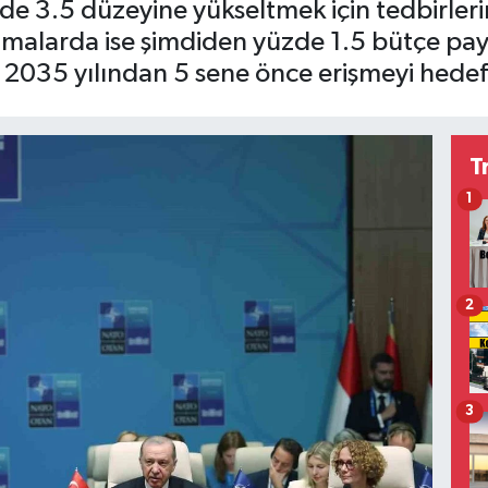
e 3.5 düzeyine yükseltmek için tedbirlerim
camalarda ise şimdiden yüzde 1.5 bütçe pay
 2035 yılından 5 sene önce erişmeyi hedefl
T
1
2
3