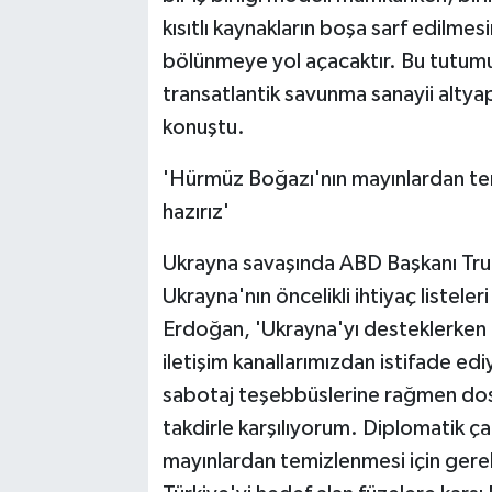
kısıtlı kaynakların boşa sarf edilme
bölünmeye yol açacaktır. Bu tutumun
transatlantik savunma sanayii altyap
konuştu.
'Hürmüz Boğazı'nın mayınlardan tem
hazırız'
Ukrayna savaşında ABD Başkanı Trum
Ukrayna'nın öncelikli ihtiyaç listele
Erdoğan, 'Ukrayna'yı desteklerken 
iletişim kanallarımızdan istifade ed
sabotaj teşebbüslerine rağmen dost
takdirle karşılıyorum. Diplomatik ç
mayınlardan temizlenmesi için gerekl