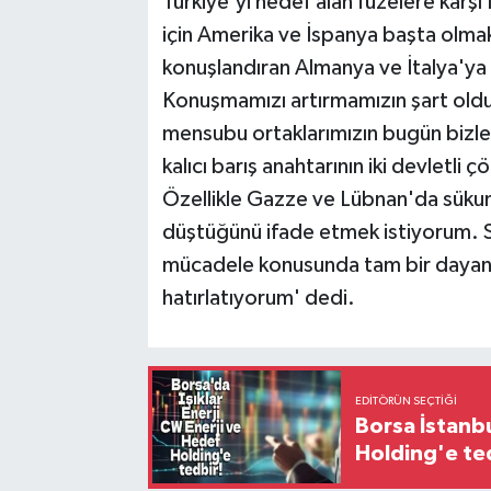
Türkiye'yi hedef alan füzelere karş
için Amerika ve İspanya başta olma
konuşlandıran Almanya ve İtalya'ya 
Konuşmamızı artırmamızın şart olduğ
mensubu ortaklarımızın bugün bizl
kalıcı barış anahtarının iki devletl
Özellikle Gazze ve Lübnan'da sükun
düştüğünü ifade etmek istiyorum. S
mücadele konusunda tam bir dayanı
hatırlatıyorum' dedi.
EDITÖRÜN SEÇTIĞI
Borsa İstanbu
Holding'e te