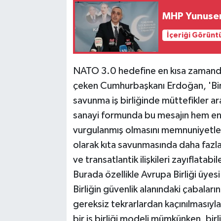
MHP Yunusem
İçeriği Görünt
NATO 3.0 hedefine en kısa zamanda ul
çeken Cumhurbaşkanı Erdoğan, 'Biri
savunma iş birliğinde müttefikler ar
sanayi formunda bu mesajın hem end
vurgulanmış olmasını memnuniyetle k
olarak kıta savunmasında daha fazla
ve transatlantik ilişkileri zayıflata
Burada özellikle Avrupa Birliği üye
Birliğin güvenlik alanındaki çabala
gereksiz tekrarlardan kaçınılmasıyla
bir iş birliği modeli mümkünken, bir