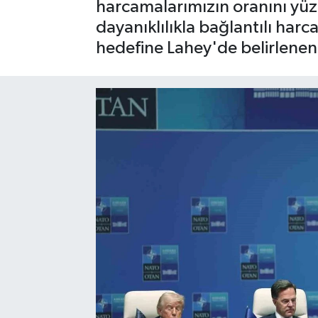
harcamalarımızın oranını yüzd
dayanıklılıkla bağlantılı har
Gayrimenkul
hedefine Lahey'de belirlenen
Spor
Eğitim