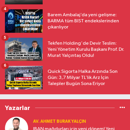
4
Barem Ambalaj’da yeni gelişme:
BARMA tüm BIST endekslerinden
çıkarılıyor
5
Tekfen Holding'de Devir Teslim:
Yeni Yönetim Kurulu Başkanı Prof. Dr.
Murat Yalçıntaş Oldu!
6
Quick Sigorta Halka Arzında Son
Gün: 3,7 Milyar TL’lik Arz İçin
Talepler Bugün Sona Eriyor
Yazarlar
AV. AHMET BURAK YALÇIN
IBAN mağdurları için yeni dönem! Yeni