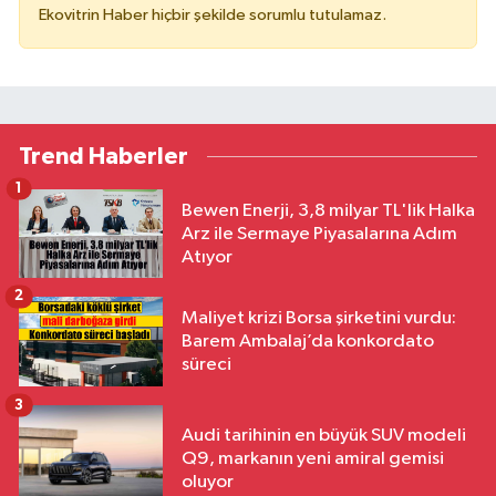
Ekovitrin Haber hiçbir şekilde sorumlu tutulamaz.
Trend Haberler
1
Bewen Enerji, 3,8 milyar TL'lik Halka
Arz ile Sermaye Piyasalarına Adım
Atıyor
2
Maliyet krizi Borsa şirketini vurdu:
Barem Ambalaj’da konkordato
süreci
3
Audi tarihinin en büyük SUV modeli
Q9, markanın yeni amiral gemisi
oluyor