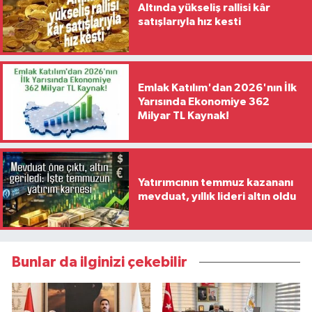
Altında yükseliş rallisi kâr
satışlarıyla hız kesti
Emlak Katılım'dan 2026'nın İlk
Yarısında Ekonomiye 362
Milyar TL Kaynak!
Yatırımcının temmuz kazananı
mevduat, yıllık lideri altın oldu
Bunlar da ilginizi çekebilir