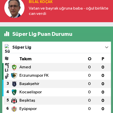
BILAL KOÇAK
Vatan ve bayrak uğruna baba - oğul birlikte
can verdi
Süper Lig Puan Durumu
Süper Lig
#
Takım
O
P
1
Amed
0
0
2
Erzurumspor FK
0
0
3
Başakşehir
0
0
4
Kocaelispor
0
0
5
Beşiktaş
0
0
6
Eyüpspor
0
0