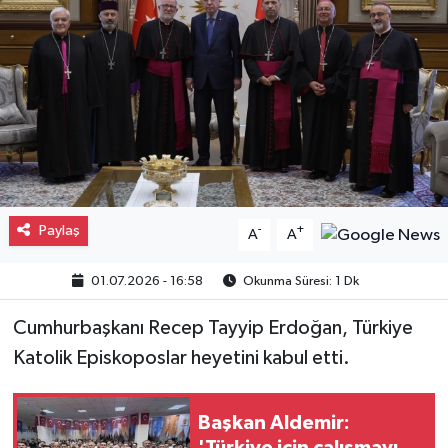
Gayrimenkul
Spor
Eğitim
Paylaş
-
+
A
A
01.07.2026 - 16:58
Okunma Süresi: 1 Dk
Cumhurbaşkanı Recep Tayyip Erdoğan, Türkiye
Katolik Episkoposlar heyetini kabul etti.
Başkan Aldemir: