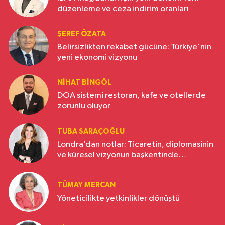
düzenleme ve ceza indirim oranları
ŞEREF ÖZATA
Belirsizlikten rekabet gücüne: Türkiye'nin
yeni ekonomi vizyonu
NIHAT BINGÖL
DOA sistemi restoran, kafe ve otellerde
zorunlu oluyor
TUBA SARAÇOĞLU
Londra’dan notlar: Ticaretin, diplomasinin
ve küresel vizyonun başkentinde
Türkiye’nin yükselen gücü
TÜMAY MERCAN
Yöneticilikte yetkinlikler dönüştü