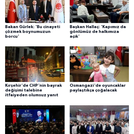
Bakan Gürlek: 'Bu cinayeti
Başkan Hallaç: 'Kapımız da
çözmek boynumuzun
gönlümüz de halkımıza
borcu'
açık'
Kırşehir'de CHP'nin bayrak
Osmangazi'de oyuncaklar
değişimi talebine
paylaştıkça çoğalacak
itfaiyeden olumsuz yanıt