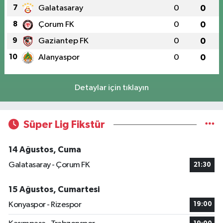
7
Galatasaray
0
0
8
Çorum FK
0
0
9
Gaziantep FK
0
0
10
Alanyaspor
0
0
Detaylar için tıklayın
Süper Lig Fikstür
14 Ağustos, Cuma
Galatasaray - Çorum FK
21:30
15 Ağustos, Cumartesi
Konyaspor - Rizespor
19:00