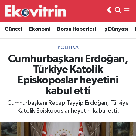
Güncel
Hava Durumu
Güncel
Ekonomi
Borsa Haberleri
İş Dünyası
Ekonomi
Trafik Durumu
POLITIKA
Borsa Haberleri
Süper Lig Puan Durumu ve Fikstür
Cumhurbaşkanı Erdoğan,
Türkiye Katolik
İş Dünyası
Tüm Manşetler
Episkoposlar heyetini
Lojistik
Son Dakika Haberleri
kabul etti
Otovitrin
Haber Arşivi
Cumhurbaşkanı Recep Tayyip Erdoğan, Türkiye
Katolik Episkoposlar heyetini kabul etti.
Asayiş
Magazin