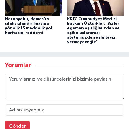
Netanyahu, Hamas'ın
KKTC Cumhuriyet Meclisi
silahsızlandırılmasına
Başkanı Öztürkler: 'Bizler
yönelik 15 maddelik yol
egemen eşitliğimizden ve
haritasını reddetti
eşit uluslararası
statümüzden asla taviz
vermeyeceğiz'
Yorumlar
Gönder