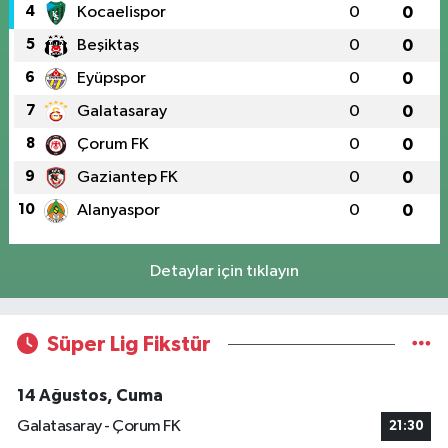
4
Kocaelispor
0
0
5
Beşiktaş
0
0
6
Eyüpspor
0
0
7
Galatasaray
0
0
8
Çorum FK
0
0
9
Gaziantep FK
0
0
10
Alanyaspor
0
0
Detaylar için tıklayın
Süper Lig Fikstür
14 Ağustos, Cuma
Galatasaray - Çorum FK
21:30