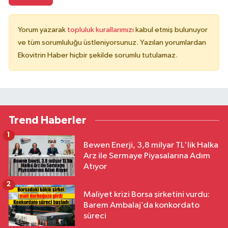
Yorum yazarak
topluluk kurallarımızı
kabul etmiş bulunuyor
ve tüm sorumluluğu üstleniyorsunuz. Yazılan yorumlardan
Ekovitrin Haber hiçbir şekilde sorumlu tutulamaz.
Trend Haberler
1
Bewen Enerji, 3,8 milyar TL'lik Halka
Arz ile Sermaye Piyasalarına Adım
Atıyor
2
Maliyet krizi Borsa şirketini vurdu:
Barem Ambalaj’da konkordato
süreci