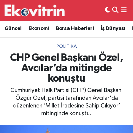
Güncel
Hava Durumu
Güncel
Ekonomi
Borsa Haberleri
İş Dünyası
Ekonomi
Trafik Durumu
POLITIKA
Borsa Haberleri
Süper Lig Puan Durumu ve Fikstür
CHP Genel Başkanı Özel,
Avcılar’da mitingde
İş Dünyası
Tüm Manşetler
konuştu
Lojistik
Son Dakika Haberleri
Cumhuriyet Halk Partisi (CHP) Genel Başkanı
Özgür Özel, partisi tarafından Avcılar'da
Otovitrin
Haber Arşivi
düzenlenen ‘Millet İradesine Sahip Çıkıyor’
mitinginde konuştu.
Asayiş
Magazin