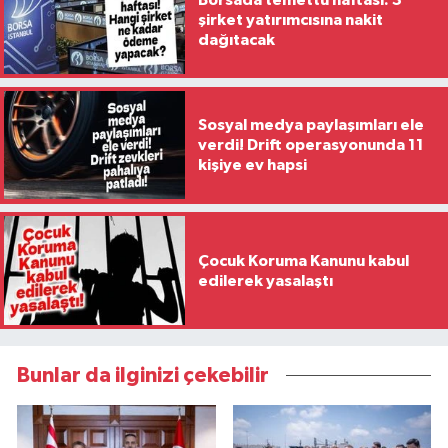
şirket yatırımcısına nakit
dağıtacak
Sosyal medya paylaşımları ele
verdi! Drift operasyonunda 11
kişiye ev hapsi
Çocuk Koruma Kanunu kabul
edilerek yasalaştı
Bunlar da ilginizi çekebilir