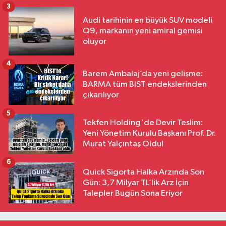
3
Audi tarihinin en büyük SUV modeli
Q9, markanın yeni amiral gemisi
oluyor
4
Barem Ambalaj’da yeni gelişme:
BARMA tüm BIST endekslerinden
çıkarılıyor
5
Tekfen Holding'de Devir Teslim:
Yeni Yönetim Kurulu Başkanı Prof. Dr.
Murat Yalçıntaş Oldu!
6
Quick Sigorta Halka Arzında Son
Gün: 3,7 Milyar TL’lik Arz İçin
Talepler Bugün Sona Eriyor