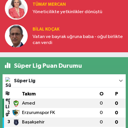
TÜMAY MERCAN
Yöneticilikte yetkinlikler dönüştü
BILAL KOÇAK
Vatan ve bayrak uğruna baba - oğul birlikte
can verdi
Süper Lig Puan Durumu
Süper Lig
#
Takım
O
P
1
Amed
0
0
2
Erzurumspor FK
0
0
3
Başakşehir
0
0