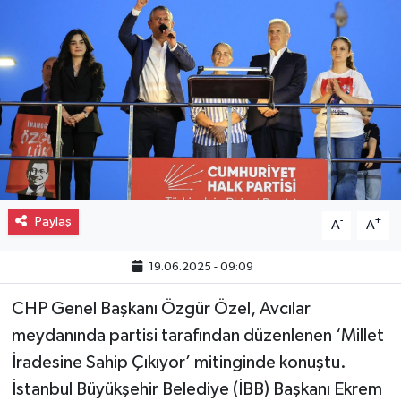
Gayrimenkul
Spor
Eğitim
Paylaş
-
+
A
A
19.06.2025 - 09:09
CHP Genel Başkanı Özgür Özel, Avcılar
meydanında partisi tarafından düzenlenen ‘Millet
İradesine Sahip Çıkıyor’ mitinginde konuştu.
İstanbul Büyükşehir Belediye (İBB) Başkanı Ekrem