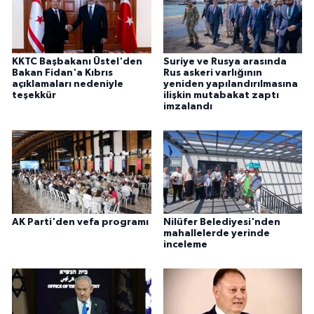
KKTC Başbakanı Üstel'den
Suriye ve Rusya arasında
Bakan Fidan'a Kıbrıs
Rus askeri varlığının
açıklamaları nedeniyle
yeniden yapılandırılmasına
teşekkür
ilişkin mutabakat zaptı
imzalandı
AK Parti'den vefa programı
Nilüfer Belediyesi'nden
mahallelerde yerinde
inceleme