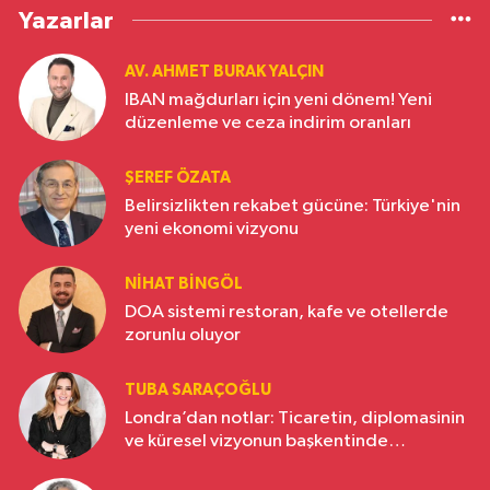
Yazarlar
AV. AHMET BURAK YALÇIN
IBAN mağdurları için yeni dönem! Yeni
düzenleme ve ceza indirim oranları
ŞEREF ÖZATA
Belirsizlikten rekabet gücüne: Türkiye'nin
yeni ekonomi vizyonu
NIHAT BINGÖL
DOA sistemi restoran, kafe ve otellerde
zorunlu oluyor
TUBA SARAÇOĞLU
Londra’dan notlar: Ticaretin, diplomasinin
ve küresel vizyonun başkentinde
Türkiye’nin yükselen gücü