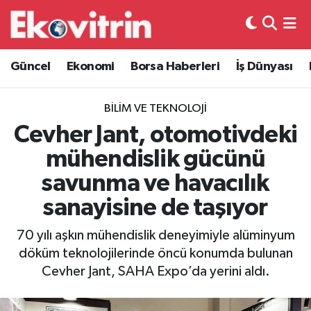
Güncel
Hava Durumu
Güncel
Ekonomi
Borsa Haberleri
İş Dünyası
Ekonomi
Trafik Durumu
BILIM VE TEKNOLOJI
Borsa Haberleri
Süper Lig Puan Durumu ve Fikstür
Cevher Jant, otomotivdeki
mühendislik gücünü
İş Dünyası
Tüm Manşetler
savunma ve havacılık
Lojistik
Son Dakika Haberleri
sanayisine de taşıyor
Otovitrin
Haber Arşivi
70 yılı aşkın mühendislik deneyimiyle alüminyum
döküm teknolojilerinde öncü konumda bulunan
Asayiş
Cevher Jant, SAHA Expo’da yerini aldı.
Magazin