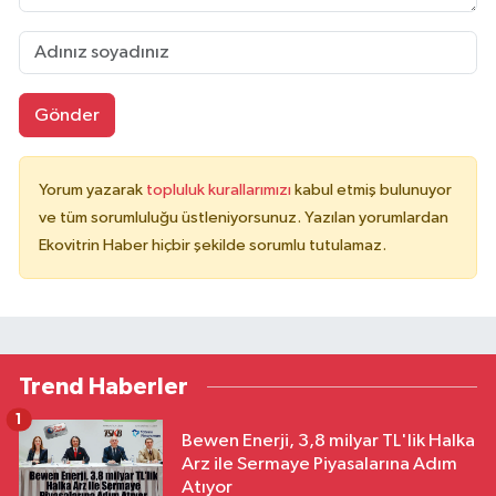
Gönder
Yorum yazarak
topluluk kurallarımızı
kabul etmiş bulunuyor
ve tüm sorumluluğu üstleniyorsunuz. Yazılan yorumlardan
Ekovitrin Haber hiçbir şekilde sorumlu tutulamaz.
Trend Haberler
1
Bewen Enerji, 3,8 milyar TL'lik Halka
Arz ile Sermaye Piyasalarına Adım
Atıyor