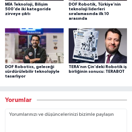
MİA Teknoloji, Bilişim
DOF Robotik, Türkiye’nin
500’de iki kategoride
teknoloji liderleri
zirveye çıktı
sıralamasında ilk 10
arasında
DOF Robotics, geleceği
TERA’nın Çin’deki Robotik iş
sürdürülebilir teknolojiyle
birliğinin sonucu: TERABOT
tasarlıyor
Yorumlar