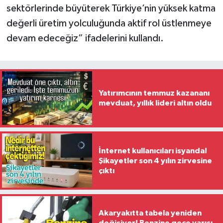
sektörlerinde büyüterek Türkiye’nin yüksek katma
değerli üretim yolculuğunda aktif rol üstlenmeye
devam edeceğiz” ifadelerini kullandı.
Yatırımcının temmuz kazananı
mevduat, yıllık lideri altın oldu
İnternet kullanıcıları isyanda!
Şikayetler son 4 yılın zirvesine
çıktı
Akaryakıtta tabela yeniden