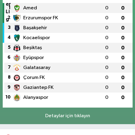
1
Amed
0
0
2
Erzurumspor FK
0
0
3
Başakşehir
0
0
4
Kocaelispor
0
0
5
Beşiktaş
0
0
6
Eyüpspor
0
0
7
Galatasaray
0
0
8
Çorum FK
0
0
9
Gaziantep FK
0
0
10
Alanyaspor
0
0
Detaylar için tıklayın