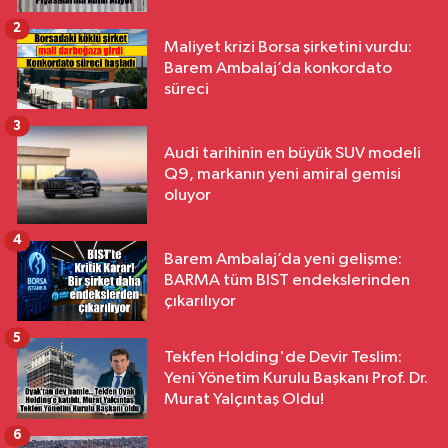
2
Maliyet krizi Borsa şirketini vurdu:
Barem Ambalaj’da konkordato
süreci
3
Audi tarihinin en büyük SUV modeli
Q9, markanın yeni amiral gemisi
oluyor
4
Barem Ambalaj’da yeni gelişme:
BARMA tüm BIST endekslerinden
çıkarılıyor
5
Tekfen Holding'de Devir Teslim:
Yeni Yönetim Kurulu Başkanı Prof. Dr.
Murat Yalçıntaş Oldu!
6