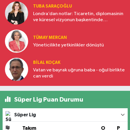
TUBA SARAÇOĞLU
Londra’dan notlar: Ticaretin, diplomasinin
ve küresel vizyonun başkentinde
Türkiye’nin yükselen gücü
TÜMAY MERCAN
Yöneticilikte yetkinlikler dönüştü
BILAL KOÇAK
Vatan ve bayrak uğruna baba - oğul birlikte
can verdi
Süper Lig Puan Durumu
Süper Lig
#
Takım
O
P