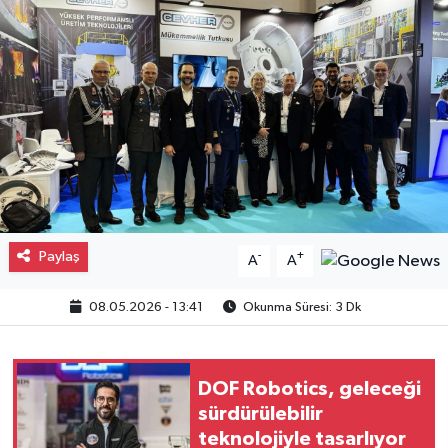
Gayrimenkul
Spor
Eğitim
Paylaş
-
+
A
A
08.05.2026 - 13:41
Okunma Süresi: 3 Dk
DOF Robotics, geleceği
sürdürülebilir
teknolojiyle tasarlıyor