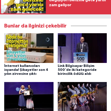
değişiyor! Benzine gece yarısı
zam geliyor
Bunlar da ilginizi çekebilir
İnternet kullanıcıları
Link Bilgisayar Bilişim
isyanda! Şikayetler son 4
500'de iki kategoride
yılın zirvesine çıktı
birincilik ödülü aldı