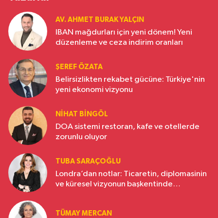
AV. AHMET BURAK YALÇIN
IBAN mağdurları için yeni dönem! Yeni
düzenleme ve ceza indirim oranları
ŞEREF ÖZATA
Belirsizlikten rekabet gücüne: Türkiye'nin
yeni ekonomi vizyonu
NIHAT BINGÖL
DOA sistemi restoran, kafe ve otellerde
zorunlu oluyor
TUBA SARAÇOĞLU
Londra’dan notlar: Ticaretin, diplomasinin
ve küresel vizyonun başkentinde
Türkiye’nin yükselen gücü
TÜMAY MERCAN