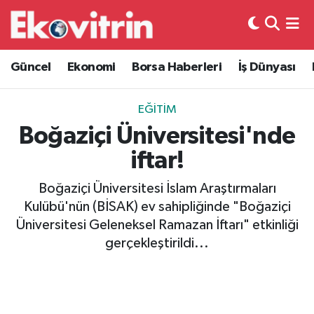
Güncel
Hava Durumu
Güncel
Ekonomi
Borsa Haberleri
İş Dünyası
Ekonomi
Trafik Durumu
EĞITIM
Borsa Haberleri
Süper Lig Puan Durumu ve Fikstür
Boğaziçi Üniversitesi'nde
iftar!
İş Dünyası
Tüm Manşetler
Boğaziçi Üniversitesi İslam Araştırmaları
Lojistik
Son Dakika Haberleri
Kulübü'nün (BİSAK) ev sahipliğinde "Boğaziçi
Üniversitesi Geleneksel Ramazan İftarı" etkinliği
Otovitrin
Haber Arşivi
gerçekleştirildi...
Asayiş
Magazin