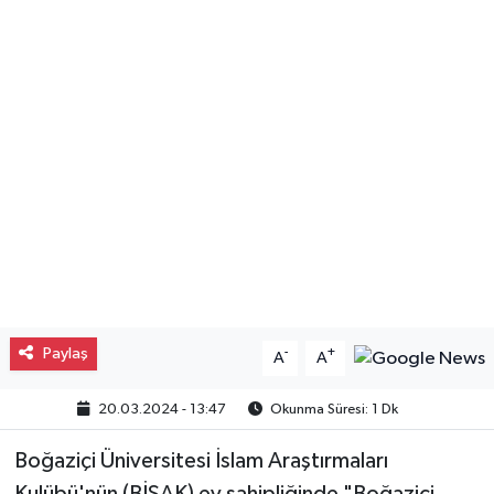
Gayrimenkul
Spor
Eğitim
Paylaş
-
+
A
A
20.03.2024 - 13:47
Okunma Süresi: 1 Dk
Boğaziçi Üniversitesi İslam Araştırmaları
Kulübü'nün (BİSAK) ev sahipliğinde "Boğaziçi