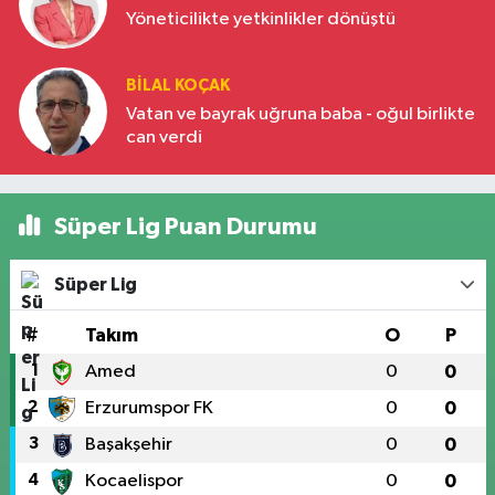
Yöneticilikte yetkinlikler dönüştü
BILAL KOÇAK
Vatan ve bayrak uğruna baba - oğul birlikte
can verdi
Süper Lig Puan Durumu
Süper Lig
#
Takım
O
P
1
Amed
0
0
2
Erzurumspor FK
0
0
3
Başakşehir
0
0
4
Kocaelispor
0
0