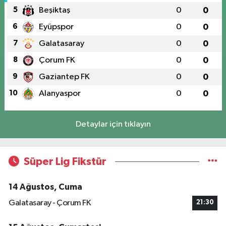
5
Beşiktaş
0
0
6
Eyüpspor
0
0
7
Galatasaray
0
0
8
Çorum FK
0
0
9
Gaziantep FK
0
0
10
Alanyaspor
0
0
Detaylar için tıklayın
Süper Lig Fikstür
14 Ağustos, Cuma
Galatasaray - Çorum FK
21:30