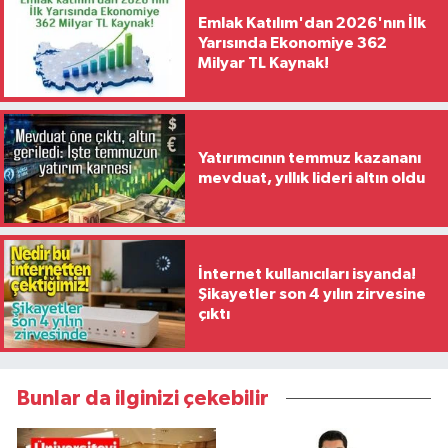
Emlak Katılım'dan 2026'nın İlk
Yarısında Ekonomiye 362
Milyar TL Kaynak!
Yatırımcının temmuz kazananı
mevduat, yıllık lideri altın oldu
İnternet kullanıcıları isyanda!
Şikayetler son 4 yılın zirvesine
çıktı
Bunlar da ilginizi çekebilir