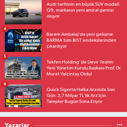
Audi tarihinin en büyük SUV modeli
Q9, markanın yeni amiral gemisi
oluyor
4
Barem Ambalaj’da yeni gelişme:
BARMA tüm BIST endekslerinden
çıkarılıyor
5
Tekfen Holding'de Devir Teslim:
Yeni Yönetim Kurulu Başkanı Prof. Dr.
Murat Yalçıntaş Oldu!
6
Quick Sigorta Halka Arzında Son
Gün: 3,7 Milyar TL’lik Arz İçin
Talepler Bugün Sona Eriyor
Yazarlar