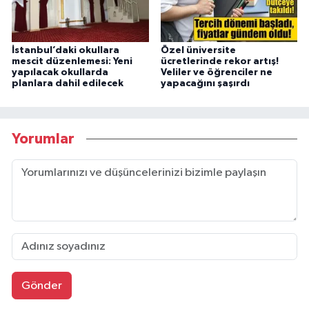
İstanbul’daki okullara
Özel üniversite
mescit düzenlemesi: Yeni
ücretlerinde rekor artış!
yapılacak okullarda
Veliler ve öğrenciler ne
planlara dahil edilecek
yapacağını şaşırdı
Yorumlar
Gönder