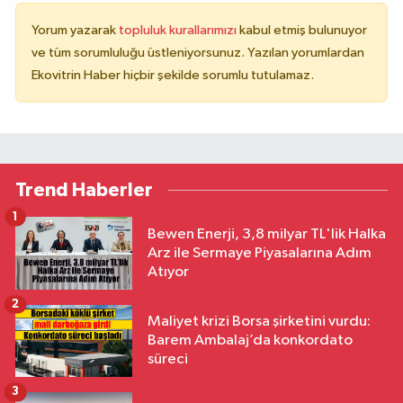
Yorum yazarak
topluluk kurallarımızı
kabul etmiş bulunuyor
ve tüm sorumluluğu üstleniyorsunuz. Yazılan yorumlardan
Ekovitrin Haber hiçbir şekilde sorumlu tutulamaz.
Trend Haberler
1
Bewen Enerji, 3,8 milyar TL'lik Halka
Arz ile Sermaye Piyasalarına Adım
Atıyor
2
Maliyet krizi Borsa şirketini vurdu:
Barem Ambalaj’da konkordato
süreci
3