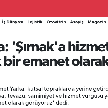
İş Dünyası
Lojistik
Otovitrin
Asayiş
Magazin
: 'Şırnak'a hizme
 bir emanet olara
et Yarka, kutsal topraklarda yerine getird
ka, tevazu, samimiyet ve hizmet vurgusu ya
et olarak görüyoruz' dedi.