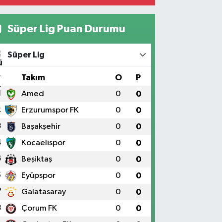
Süper Lig Puan Durumu
Süper Lig
#
Takım
O
P
1
Amed
0
0
2
Erzurumspor FK
0
0
3
Başakşehir
0
0
4
Kocaelispor
0
0
5
Beşiktaş
0
0
6
Eyüpspor
0
0
7
Galatasaray
0
0
8
Çorum FK
0
0