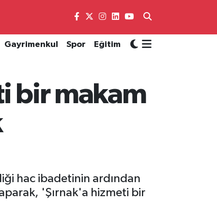
Gayrimenkul
Spor
Eğitim
ti bir makam
k
iği hac ibadetinin ardından
parak, 'Şırnak'a hizmeti bir