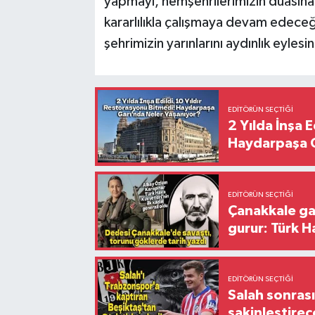
yapmayı, hemşehrilerimizin duasına l
kararlılıkla çalışmaya devam edeceğ
şehrimizin yarınlarını aydınlık eylesi
EDITÖRÜN SEÇTIĞI
2 Yılda İnşa 
Haydarpaşa G
EDITÖRÜN SEÇTIĞI
Çanakkale ga
gurur: Türk H
EDITÖRÜN SEÇTIĞI
Salah sonrası
sakinleştirec