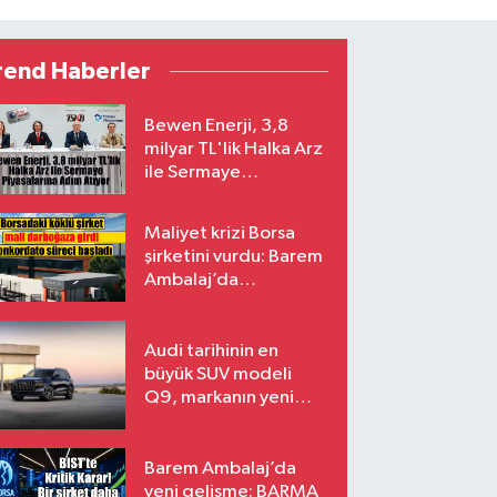
rend Haberler
Bewen Enerji, 3,8
milyar TL'lik Halka Arz
ile Sermaye
Piyasalarına Adım
Atıyor
Maliyet krizi Borsa
şirketini vurdu: Barem
Ambalaj’da
konkordato süreci
Audi tarihinin en
büyük SUV modeli
Q9, markanın yeni
amiral gemisi oluyor
Barem Ambalaj’da
yeni gelişme: BARMA