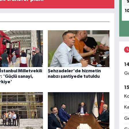
1
1
İstanbul Milletvekili
Şehzadeler'de hizmetin
Ga
 'Güçlü sanayi,
nabzı şantiyede tutuldu
rkiye'
1
Ko
Ka
Ge