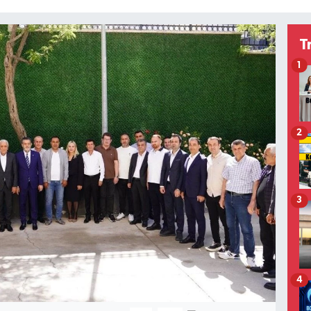
T
1
2
3
4