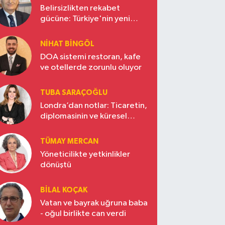
Belirsizlikten rekabet
gücüne: Türkiye'nin yeni
ekonomi vizyonu
NIHAT BINGÖL
DOA sistemi restoran, kafe
ve otellerde zorunlu oluyor
TUBA SARAÇOĞLU
Londra’dan notlar: Ticaretin,
diplomasinin ve küresel
vizyonun başkentinde
Türkiye’nin yükselen gücü
TÜMAY MERCAN
Yöneticilikte yetkinlikler
dönüştü
BILAL KOÇAK
Vatan ve bayrak uğruna baba
- oğul birlikte can verdi