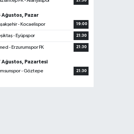
ziantep FK - Alanyaspor
21:30
6 Ağustos, Pazar
şakşehir - Kocaelispor
19:00
şiktaş - Eyüpspor
21:30
ed - Erzurumspor FK
21:30
7 Ağustos, Pazartesi
msunspor - Göztepe
21:30