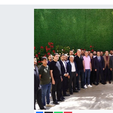
Gayrimenkul
Spor
Eğitim