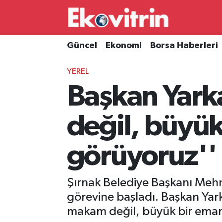
Güncel
Hava Durumu
Güncel
Ekonomi
Borsa Haberleri
Ekonomi
Trafik Durumu
YEREL
Başkan Yarka
Borsa Haberleri
Süper Lig Puan Durumu ve Fikstür
İş Dünyası
Tüm Manşetler
değil, büyük
Lojistik
Son Dakika Haberleri
görüyoruz''
Otovitrin
Haber Arşivi
Şırnak Belediye Başkanı Mehm
Asayiş
görevine başladı. Başkan Yar
makam değil, büyük bir eman
Magazin