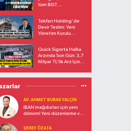
tüm BIST
endekslerinden
çıkarılıyor
Tekfen Holding'de
Devir Teslim: Yeni
Yönetim Kurulu
Başkanı Prof. Dr. Murat
Yalçıntaş Oldu!
Quick Sigorta Halka
Arzında Son Gün: 3,7
Milyar TL’lik Arz İçin
Talepler Bugün Sona
Eriyor
azarlar
AV. AHMET BURAK YALÇIN
IBAN mağdurları için yeni
dönem! Yeni düzenleme ve
ceza indirim oranları
ŞEREF ÖZATA