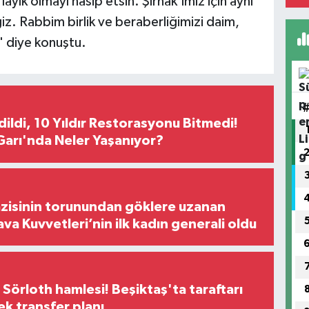
ayık olmayı nasip etsin. Şırnak'ımız için aynı
iz. Rabbim birlik ve beraberliğimizi daim,
n' diye konuştu.
Edildi, 10 Yıldır Restorasyonu Bitmedi!
arı'nda Neler Yaşanıyor?
zisinin torunundan göklere uzanan
ava Kuvvetleri’nin ilk kadın generali oldu
 Sörloth hamlesi! Beşiktaş'ta taraftarı
ek transfer planı