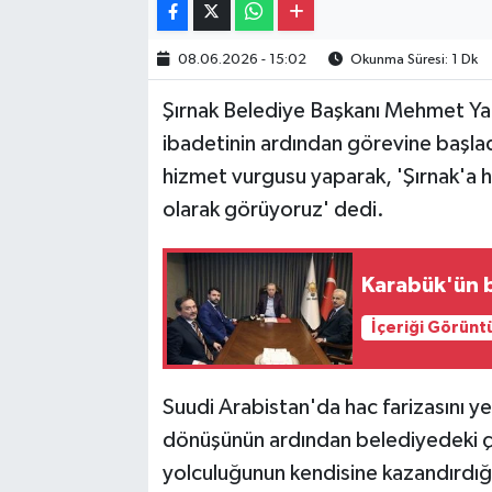
08.06.2026 - 15:02
Okunma Süresi: 1 Dk
Şırnak Belediye Başkanı Mehmet Yark
ibadetinin ardından görevine başla
hizmet vurgusu yaparak, 'Şırnak'a 
olarak görüyoruz' dedi.
Karabük'ün be
İçeriği Görünt
Suudi Arabistan'da hac farizasını 
dönüşünün ardından belediyedeki ça
yolculuğunun kendisine kazandırdığı