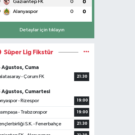
9
Gaziantep FK
0
0
0
Alanyaspor
0
0
Detaylar için tıklayın
Süper Lig Fikstür
4 Ağustos, Cuma
latasaray - Çorum FK
21:30
5 Ağustos, Cumartesi
nyaspor - Rizespor
19:00
sımpaşa - Trabzonspor
19:00
nçlerbirliği S.K. - Fenerbahçe
21:30