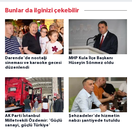
Bunlar da ilginizi çekebilir
Darende'de nostalji
MHP Kula İlçe Başkanı
sineması ve karaoke gecesi
Hüseyin Sönmez oldu
düzenlendi
AK Parti İstanbul
Şehzadeler'de hizmetin
Milletvekili Özdemir: 'Güçlü
nabzı şantiyede tutuldu
sanayi, güçlü Türkiye'