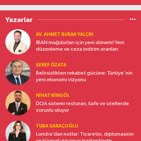
Yazarlar
AV. AHMET BURAK YALÇIN
IBAN mağdurları için yeni dönem! Yeni
düzenleme ve ceza indirim oranları
ŞEREF ÖZATA
Belirsizlikten rekabet gücüne: Türkiye'nin
yeni ekonomi vizyonu
NIHAT BINGÖL
DOA sistemi restoran, kafe ve otellerde
zorunlu oluyor
TUBA SARAÇOĞLU
Londra’dan notlar: Ticaretin, diplomasinin
ve küresel vizyonun başkentinde