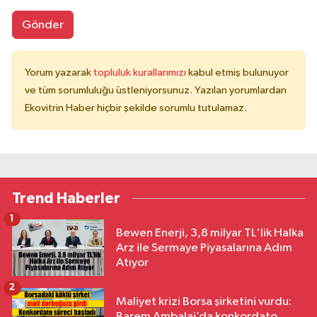
Gönder
Yorum yazarak
topluluk kurallarımızı
kabul etmiş bulunuyor
ve tüm sorumluluğu üstleniyorsunuz. Yazılan yorumlardan
Ekovitrin Haber hiçbir şekilde sorumlu tutulamaz.
Trend Haberler
1
Bewen Enerji, 3,8 milyar TL'lik Halka
Arz ile Sermaye Piyasalarına Adım
Atıyor
2
Maliyet krizi Borsa şirketini vurdu:
Barem Ambalaj’da konkordato