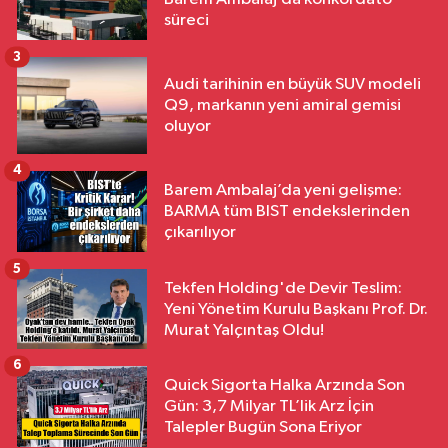
süreci
3
Audi tarihinin en büyük SUV modeli
Q9, markanın yeni amiral gemisi
oluyor
4
Barem Ambalaj’da yeni gelişme:
BARMA tüm BIST endekslerinden
çıkarılıyor
5
Tekfen Holding'de Devir Teslim:
Yeni Yönetim Kurulu Başkanı Prof. Dr.
Murat Yalçıntaş Oldu!
6
Quick Sigorta Halka Arzında Son
Gün: 3,7 Milyar TL’lik Arz İçin
Talepler Bugün Sona Eriyor