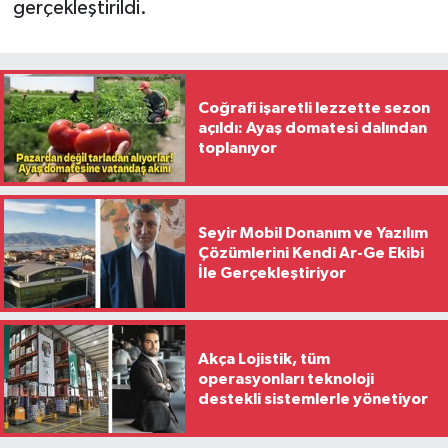
gerçekleştirildi.
Coğrafi işaretli lezzette sezon
açıldı: Ayaş domatesi dalından
toplanıyor
Seyir Mobil Donanım ve Yazılım
Çözümlerini Kendi Ar-Ge Ekibi
İle Gerçekleştiriyor
Akça Lojistik, tüm
operasyonları teknoloji
destekli sistemlerle yönetiyor