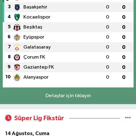
3
Başakşehir
0
0
4
Kocaelispor
0
0
5
Beşiktaş
0
0
6
Eyüpspor
0
0
7
Galatasaray
0
0
8
Çorum FK
0
0
9
Gaziantep FK
0
0
10
Alanyaspor
0
0
Detaylar için tıklayın
Süper Lig Fikstür
14 Ağustos, Cuma