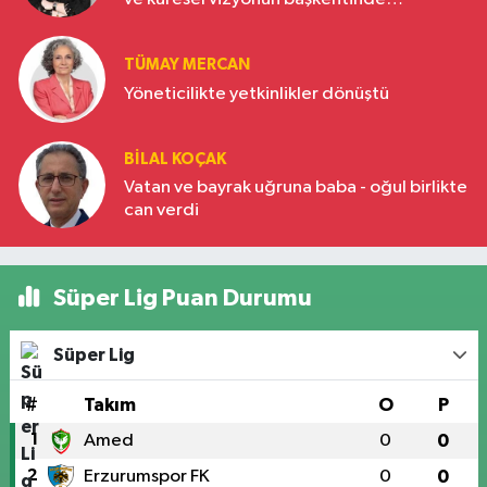
Türkiye’nin yükselen gücü
TÜMAY MERCAN
Yöneticilikte yetkinlikler dönüştü
BILAL KOÇAK
Vatan ve bayrak uğruna baba - oğul birlikte
can verdi
Süper Lig Puan Durumu
Süper Lig
#
Takım
O
P
1
Amed
0
0
2
Erzurumspor FK
0
0