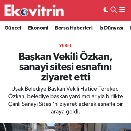
Güncel
Hava Durumu
Güncel
Ekonomi
Borsa Haberleri
İş Dünyası
Ekonomi
Trafik Durumu
YEREL
Borsa Haberleri
Süper Lig Puan Durumu ve Fikstür
Başkan Vekili Özkan,
sanayi sitesi esnafını
İş Dünyası
Tüm Manşetler
ziyaret etti
Lojistik
Son Dakika Haberleri
Uşak Belediye Başkan Vekili Hatice Terekeci
Özkan, belediye başkan yardımcılarıyla birlikte
Otovitrin
Haber Arşivi
Çanlı Sanayi Sitesi'ni ziyaret ederek esnafla bir
araya geldi.
Asayiş
Magazin