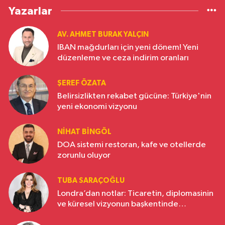
Yazarlar
AV. AHMET BURAK YALÇIN
IBAN mağdurları için yeni dönem! Yeni
düzenleme ve ceza indirim oranları
ŞEREF ÖZATA
Belirsizlikten rekabet gücüne: Türkiye'nin
yeni ekonomi vizyonu
NIHAT BINGÖL
DOA sistemi restoran, kafe ve otellerde
zorunlu oluyor
TUBA SARAÇOĞLU
Londra’dan notlar: Ticaretin, diplomasinin
ve küresel vizyonun başkentinde
Türkiye’nin yükselen gücü