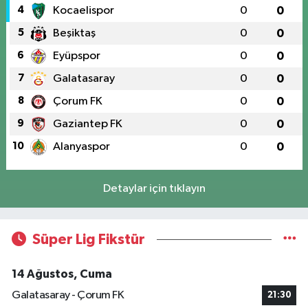
4
Kocaelispor
0
0
5
Beşiktaş
0
0
6
Eyüpspor
0
0
7
Galatasaray
0
0
8
Çorum FK
0
0
9
Gaziantep FK
0
0
10
Alanyaspor
0
0
Detaylar için tıklayın
Süper Lig Fikstür
14 Ağustos, Cuma
Galatasaray - Çorum FK
21:30