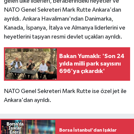
gelen ülke liderleri, beraberindeki heyetler ve
NATO Genel Sekreteri Mark Rutte Ankara'dan
ayrıldı. Ankara Havalimanı'ndan Danimarka,
Kanada, İspanya, İtalya ve Almanya liderlerini ve
heyetlerini taşıyan resmi devlet uçakları ayrıldı.
Bakan Yumaklı: 'Son 24
yılda milli park sayısını
696'ya çıkardık'
NATO Genel Sekreteri Mark Rutte ise özel jet ile
Ankara'dan ayrıldı.
Borsa İstanbul'dan Işıklar