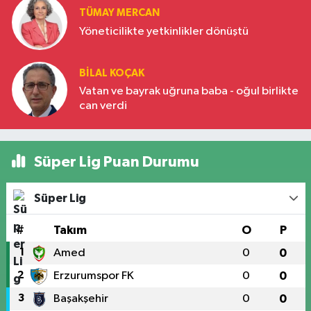
TÜMAY MERCAN
Yöneticilikte yetkinlikler dönüştü
BILAL KOÇAK
Vatan ve bayrak uğruna baba - oğul birlikte
can verdi
Süper Lig Puan Durumu
Süper Lig
#
Takım
O
P
1
Amed
0
0
2
Erzurumspor FK
0
0
3
Başakşehir
0
0