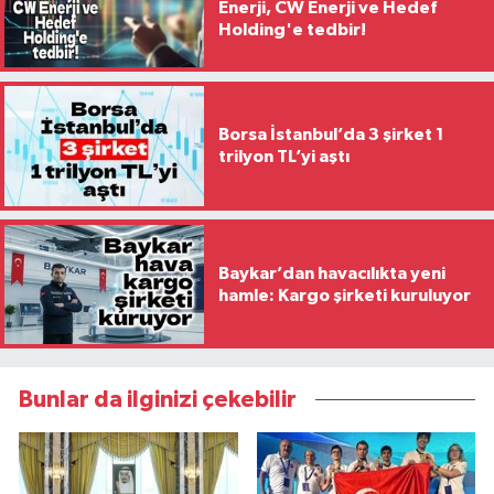
Enerji, CW Enerji ve Hedef
Holding'e tedbir!
Borsa İstanbul’da 3 şirket 1
trilyon TL’yi aştı
Baykar’dan havacılıkta yeni
hamle: Kargo şirketi kuruluyor
Bunlar da ilginizi çekebilir