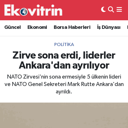
Güncel
Hava Durumu
Güncel
Ekonomi
Borsa Haberleri
İş Dünyası
Ekonomi
Trafik Durumu
POLITIKA
Borsa Haberleri
Süper Lig Puan Durumu ve Fikstür
Zirve sona erdi, liderler
Ankara'dan ayrılıyor
İş Dünyası
Tüm Manşetler
NATO Zirvesi'nin sona ermesiyle 5 ülkenin lideri
Lojistik
Son Dakika Haberleri
ve NATO Genel Sekreteri Mark Rutte Ankara'dan
ayrıldı.
Otovitrin
Haber Arşivi
Asayiş
Magazin