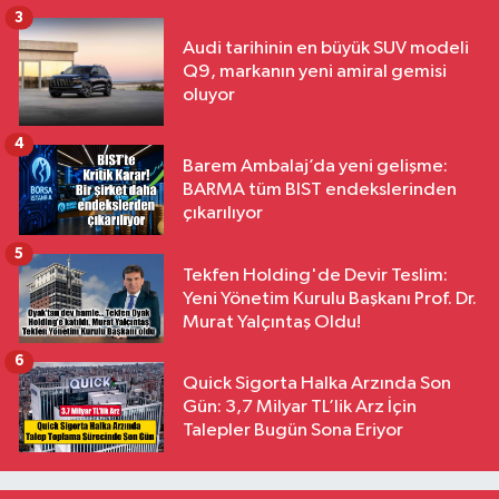
3
Audi tarihinin en büyük SUV modeli
Q9, markanın yeni amiral gemisi
oluyor
4
Barem Ambalaj’da yeni gelişme:
BARMA tüm BIST endekslerinden
çıkarılıyor
5
Tekfen Holding'de Devir Teslim:
Yeni Yönetim Kurulu Başkanı Prof. Dr.
Murat Yalçıntaş Oldu!
6
Quick Sigorta Halka Arzında Son
Gün: 3,7 Milyar TL’lik Arz İçin
Talepler Bugün Sona Eriyor