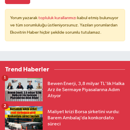
Yorum yazarak
topluluk kurallarımızı
kabul etmiş bulunuyor
ve tüm sorumluluğu üstleniyorsunuz. Yazılan yorumlardan
Ekovitrin Haber hiçbir şekilde sorumlu tutulamaz.
Trend Haberler
1
Bewen Enerji, 3,8 milyar TL'lik Halka
Arz ile Sermaye Piyasalarına Adım
Atıyor
2
Maliyet krizi Borsa şirketini vurdu:
Barem Ambalaj’da konkordato
süreci