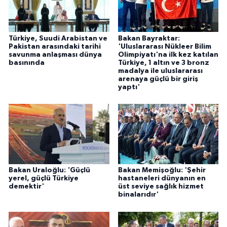
Türkiye, Suudi Arabistan ve
Bakan Bayraktar:
Pakistan arasındaki tarihi
'Uluslararası Nükleer Bilim
savunma anlaşması dünya
Olimpiyatı'na ilk kez katılan
basınında
Türkiye, 1 altın ve 3 bronz
madalya ile uluslararası
arenaya güçlü bir giriş
yaptı'
Bakan Uraloğlu: 'Güçlü
Bakan Memişoğlu: 'Şehir
yerel, güçlü Türkiye
hastaneleri dünyanın en
demektir'
üst seviye sağlık hizmet
binalarıdır'