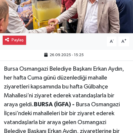
Gayrimenkul
Spor
Paylaş
-
+
Eğitim
A
A
26.09.2025 - 15:25
Bursa Osmangazi Belediye Başkanı Erkan Aydın,
her hafta Cuma günü düzenlediği mahalle
ziyaretleri kapsamında bu hafta Gülbahçe
Mahallesi’ni ziyaret ederek vatandaşlarla bir
araya geldi.
BURSA (İGFA) -
Bursa Osmangazi
İlçesi’ndeki mahalleleri bir bir ziyaret ederek
vatandaşlarla bir araya gelen Osmangazi
Belediye Başkanı Erkan Aydın, ziyaretlerine bir