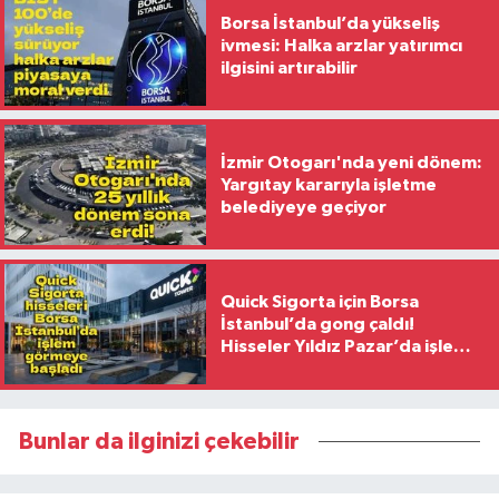
Borsa İstanbul’da yükseliş
ivmesi: Halka arzlar yatırımcı
ilgisini artırabilir
İzmir Otogarı'nda yeni dönem:
Yargıtay kararıyla işletme
belediyeye geçiyor
Quick Sigorta için Borsa
İstanbul’da gong çaldı!
Hisseler Yıldız Pazar’da işlem
görmeye başladı
Bunlar da ilginizi çekebilir