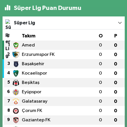
Süper Lig Puan Durumu
Süper Lig
#
Takım
O
P
1
Amed
0
0
2
Erzurumspor FK
0
0
3
Başakşehir
0
0
4
Kocaelispor
0
0
5
Beşiktaş
0
0
6
Eyüpspor
0
0
7
Galatasaray
0
0
8
Çorum FK
0
0
9
Gaziantep FK
0
0