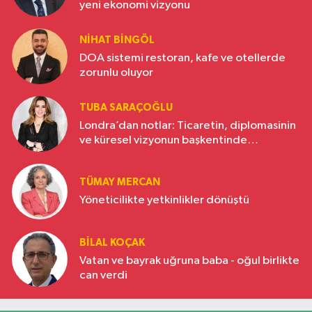
yeni ekonomi vizyonu
NIHAT BINGÖL
DOA sistemi restoran, kafe ve otellerde
zorunlu oluyor
TUBA SARAÇOĞLU
Londra’dan notlar: Ticaretin, diplomasinin
ve küresel vizyonun başkentinde
Türkiye’nin yükselen gücü
TÜMAY MERCAN
Yöneticilikte yetkinlikler dönüştü
BILAL KOÇAK
Vatan ve bayrak uğruna baba - oğul birlikte
can verdi