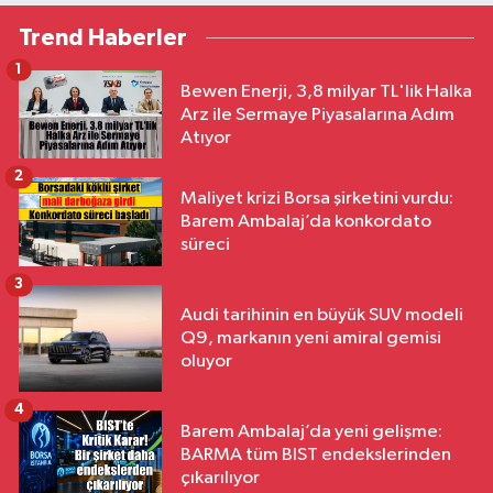
Trend Haberler
1
Bewen Enerji, 3,8 milyar TL'lik Halka
Arz ile Sermaye Piyasalarına Adım
Atıyor
2
Maliyet krizi Borsa şirketini vurdu:
Barem Ambalaj’da konkordato
süreci
3
Audi tarihinin en büyük SUV modeli
Q9, markanın yeni amiral gemisi
oluyor
4
Barem Ambalaj’da yeni gelişme:
BARMA tüm BIST endekslerinden
çıkarılıyor