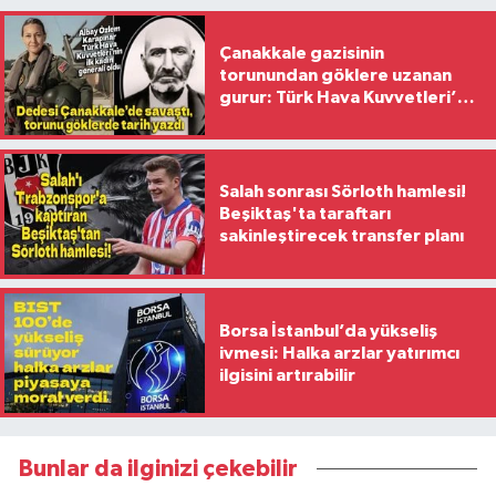
Çanakkale gazisinin
torunundan göklere uzanan
gurur: Türk Hava Kuvvetleri’nin
ilk kadın generali oldu
Salah sonrası Sörloth hamlesi!
Beşiktaş'ta taraftarı
sakinleştirecek transfer planı
Borsa İstanbul’da yükseliş
ivmesi: Halka arzlar yatırımcı
ilgisini artırabilir
Bunlar da ilginizi çekebilir