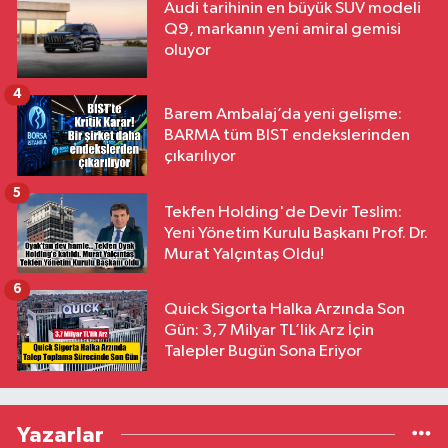
Audi tarihinin en büyük SUV modeli
Q9, markanın yeni amiral gemisi
oluyor
4
Barem Ambalaj’da yeni gelişme:
BARMA tüm BIST endekslerinden
çıkarılıyor
5
Tekfen Holding'de Devir Teslim:
Yeni Yönetim Kurulu Başkanı Prof. Dr.
Murat Yalçıntaş Oldu!
6
Quick Sigorta Halka Arzında Son
Gün: 3,7 Milyar TL’lik Arz İçin
Talepler Bugün Sona Eriyor
Yazarlar