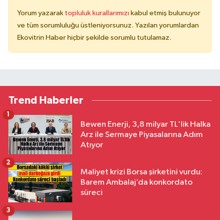
Yorum yazarak
topluluk kurallarımızı
kabul etmiş bulunuyor
ve tüm sorumluluğu üstleniyorsunuz. Yazılan yorumlardan
Ekovitrin Haber hiçbir şekilde sorumlu tutulamaz.
Trend Haberler
1
Bewen Enerji, 3,8 milyar TL'lik Halka
Arz ile Sermaye Piyasalarına Adım
Atıyor
2
Maliyet krizi Borsa şirketini vurdu:
Barem Ambalaj’da konkordato
süreci
3