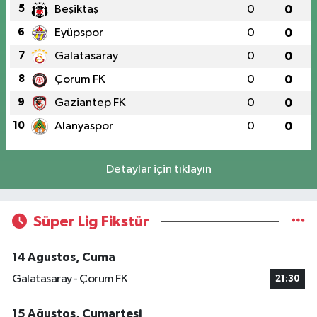
5
Beşiktaş
0
0
6
Eyüpspor
0
0
7
Galatasaray
0
0
8
Çorum FK
0
0
9
Gaziantep FK
0
0
10
Alanyaspor
0
0
Detaylar için tıklayın
Süper Lig Fikstür
14 Ağustos, Cuma
Galatasaray - Çorum FK
21:30
15 Ağustos, Cumartesi