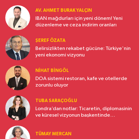
AV. AHMET BURAK YALÇIN
IBAN mağdurları için yeni dönem! Yeni
düzenleme ve ceza indirim oranları
ŞEREF ÖZATA
Belirsizlikten rekabet gücüne: Türkiye'nin
yeni ekonomi vizyonu
NIHAT BINGÖL
DOA sistemi restoran, kafe ve otellerde
zorunlu oluyor
TUBA SARAÇOĞLU
Londra’dan notlar: Ticaretin, diplomasinin
ve küresel vizyonun başkentinde
Türkiye’nin yükselen gücü
TÜMAY MERCAN