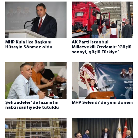
MHP Kula İlçe Başkanı
AK Parti İstanbul
Hüseyin Sönmez oldu
Milletvekili Özdemir: 'Güçlü
sanayi, güçlü Türkiye'
Şehzadeler'de hizmetin
MHP Selendi'de yeni dönem
nabzı şantiyede tutuldu