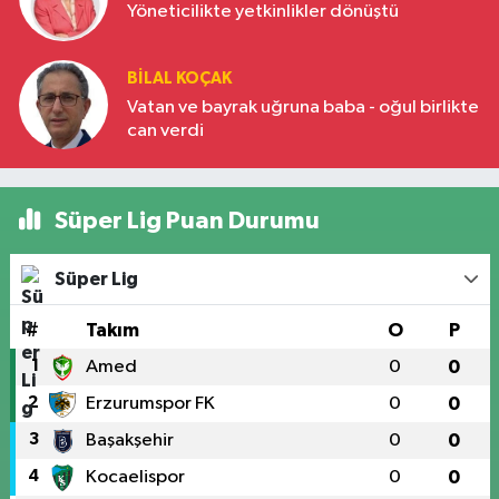
Yöneticilikte yetkinlikler dönüştü
BILAL KOÇAK
Vatan ve bayrak uğruna baba - oğul birlikte
can verdi
Süper Lig Puan Durumu
Süper Lig
#
Takım
O
P
1
Amed
0
0
2
Erzurumspor FK
0
0
3
Başakşehir
0
0
4
Kocaelispor
0
0