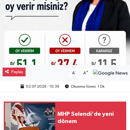
Gayrimenkul
Spor
Eğitim
Paylaş
-
+
A
A
02.07.2026 - 10:39
Okunma Süresi: 1 Dk
MHP Selendi'de yeni
dönem