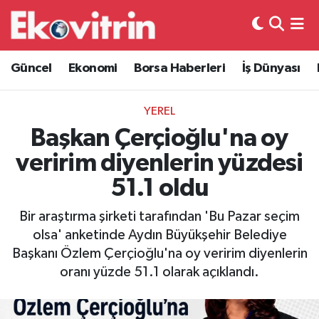
Güncel
Hava Durumu
Güncel
Ekonomi
Borsa Haberleri
İş Dünyası
Ekonomi
Trafik Durumu
YEREL
Borsa Haberleri
Süper Lig Puan Durumu ve Fikstür
Başkan Çerçioğlu'na oy
veririm diyenlerin yüzdesi
İş Dünyası
Tüm Manşetler
51.1 oldu
Lojistik
Son Dakika Haberleri
Bir araştırma şirketi tarafından 'Bu Pazar seçim
olsa' anketinde Aydın Büyükşehir Belediye
Otovitrin
Haber Arşivi
Başkanı Özlem Çerçioğlu'na oy veririm diyenlerin
oranı yüzde 51.1 olarak açıklandı.
Asayiş
Magazin