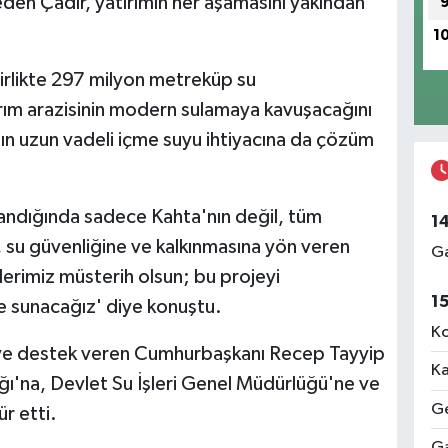
eden Çadır, yatırımın her aşamasını yakından
1
irlikte 297 milyon metreküp su
arım arazisinin modern sulamaya kavuşacağını
ın uzun vadeli içme suyu ihtiyacına da çözüm
landığında sadece Kahta'nın değil, tüm
1
 su güvenliğine ve kalkınmasına yön veren
Ga
ilerimiz müsterih olsun; bu projeyi
1
 sunacağız' diye konuştu.
Ko
eye destek veren Cumhurbaşkanı Recep Tayyip
Ka
ı'na, Devlet Su İşleri Genel Müdürlüğü'ne ve
Ge
r etti.
Ga