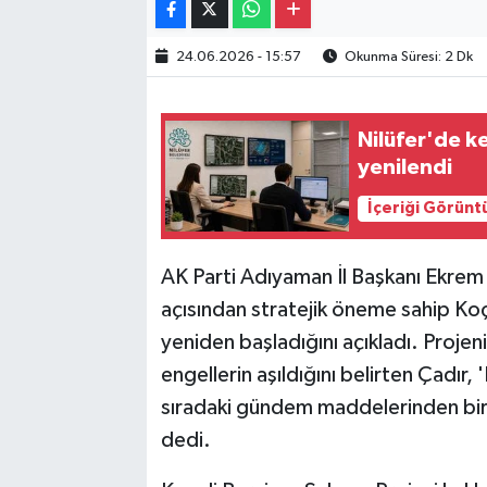
24.06.2026 - 15:57
Okunma Süresi: 2 Dk
Nilüfer'de k
yenilendi
İçeriği Görünt
AK Parti Adıyaman İl Başkanı Ekrem
açısından stratejik öneme sahip Koça
yeniden başladığını açıkladı. Projeni
engellerin aşıldığını belirten Çadır,
sıradaki gündem maddelerinden biridi
dedi.