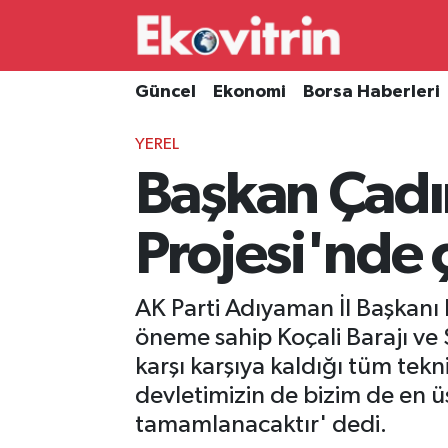
Güncel
Hava Durumu
Güncel
Ekonomi
Borsa Haberleri
Ekonomi
Trafik Durumu
YEREL
Başkan Çadır
Borsa Haberleri
Süper Lig Puan Durumu ve Fikstür
İş Dünyası
Tüm Manşetler
Projesi'nde 
Lojistik
Son Dakika Haberleri
AK Parti Adıyaman İl Başkanı
Otovitrin
Haber Arşivi
öneme sahip Koçali Barajı ve 
karşı karşıya kaldığı tüm tekni
Asayiş
devletimizin de bizim de en üs
tamamlanacaktır' dedi.
Magazin