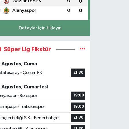
9
Gaziantep FK
0
0
0
Alanyaspor
0
0
Detaylar için tıklayın
Süper Lig Fikstür
4 Ağustos, Cuma
latasaray - Çorum FK
21:30
5 Ağustos, Cumartesi
nyaspor - Rizespor
19:00
sımpaşa - Trabzonspor
19:00
nçlerbirliği S.K. - Fenerbahçe
21:30
ziantep FK - Alanyaspor
21:30