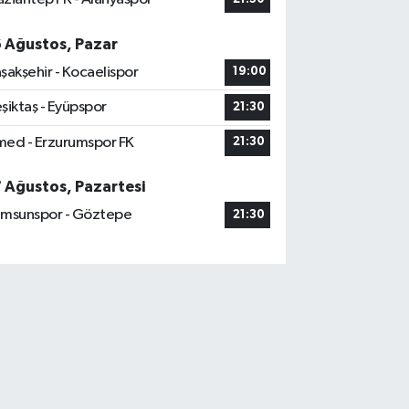
6 Ağustos, Pazar
şakşehir - Kocaelispor
19:00
şiktaş - Eyüpspor
21:30
ed - Erzurumspor FK
21:30
7 Ağustos, Pazartesi
msunspor - Göztepe
21:30