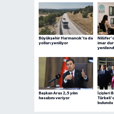
Büyükşehir Harmancık'ta da
Nilüfer'
yolları yeniliyor
imar du
yenilend
Başkan Aras 2,5 yılın
İçişleri 
hesabını veriyor
Türkeli'
bulundu