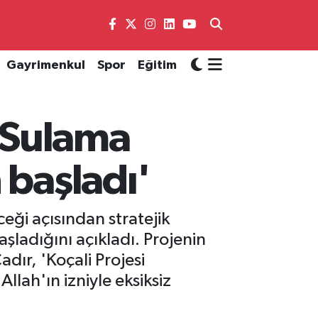
Gayrimenkul
Spor
Eğitim
e Sulama
 başladı'
ği açısından stratejik
şladığını açıkladı. Projenin
adır, 'Koçali Projesi
llah'ın izniyle eksiksiz