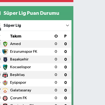
Süper Lig Puan Durumu
Süper Lig
#
Takım
O
P
1
Amed
0
0
2
Erzurumspor FK
0
0
3
Başakşehir
0
0
4
Kocaelispor
0
0
5
Beşiktaş
0
0
6
Eyüpspor
0
0
7
Galatasaray
0
0
8
Çorum FK
0
0