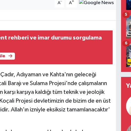
-
+
A
A
5
ent rehberi ve imar durumu sorgulama
6
üle
 Çadır, Adıyaman ve Kahta'nın geleceği
li Barajı ve Sulama Projesi'nde çalışmaların
Y
n karşı karşıya kaldığı tüm teknik ve jeolojik
 'Koçali Projesi devletimizin de bizim de en üst
r. Allah'ın izniyle eksiksiz tamamlanacaktır'