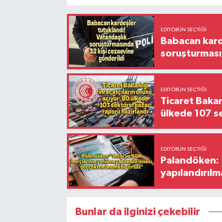
EDITÖRÜN SEÇTIĞI
Babacan karde
soruşturması
EDITÖRÜN SEÇTIĞI
Ticaret Bakan
ülkede 107 s
EDITÖRÜN SEÇTIĞI
Palandöken: 
yapılandırılm
Bunlar da ilginizi çekebilir