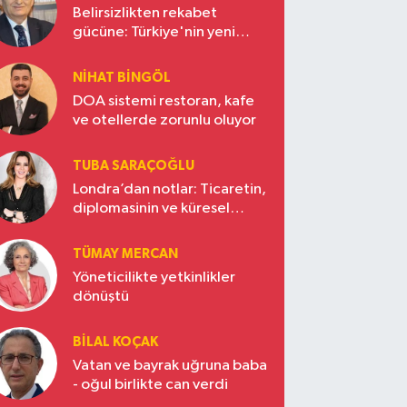
Belirsizlikten rekabet
gücüne: Türkiye'nin yeni
ekonomi vizyonu
NIHAT BINGÖL
DOA sistemi restoran, kafe
ve otellerde zorunlu oluyor
TUBA SARAÇOĞLU
Londra’dan notlar: Ticaretin,
diplomasinin ve küresel
vizyonun başkentinde
Türkiye’nin yükselen gücü
TÜMAY MERCAN
Yöneticilikte yetkinlikler
dönüştü
BILAL KOÇAK
Vatan ve bayrak uğruna baba
- oğul birlikte can verdi