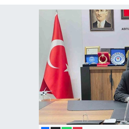
Gayrimenkul
Spor
Eğitim