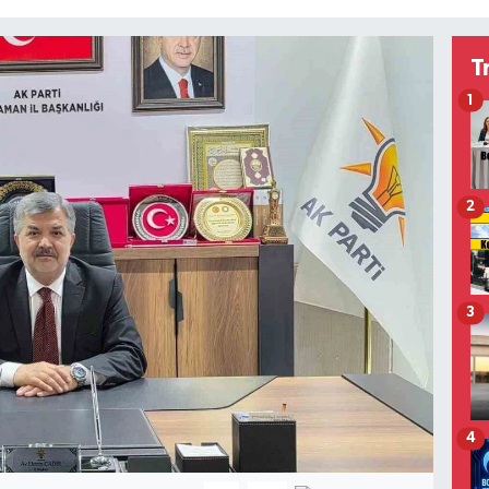
T
1
2
3
4