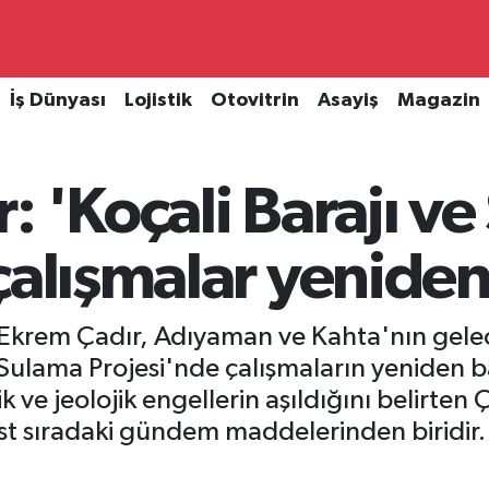
İş Dünyası
Lojistik
Otovitrin
Asayiş
Magazin
: 'Koçali Barajı v
çalışmalar yeniden
 Ekrem Çadır, Adıyaman ve Kahta'nın gelece
Sulama Projesi'nde çalışmaların yeniden ba
k ve jeolojik engellerin aşıldığını belirten Ç
t sıradaki gündem maddelerinden biridir. A