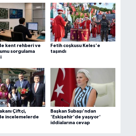
de kent rehberi ve
Fetih coşkusu Keles'e
rumu sorgulama
taşındı
i
Bakanı Çiftçi,
Başkan Subaşı'ndan
de incelemelerde
'Eskişehir'de yaşıyor'
iddialarına cevap