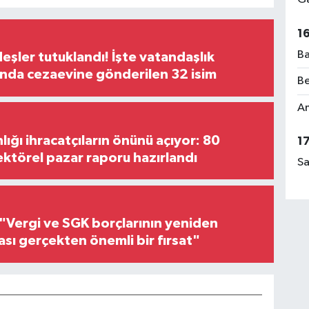
1
Ba
şler tutuklandı! İşte vatandaşlık
nda cezaevine gönderilen 32 isim
Be
Am
lığı ihracatçıların önünü açıyor: 80
1
ektörel pazar raporu hazırlandı
Sa
"Vergi ve SGK borçlarının yeniden
ası gerçekten önemli bir fırsat"