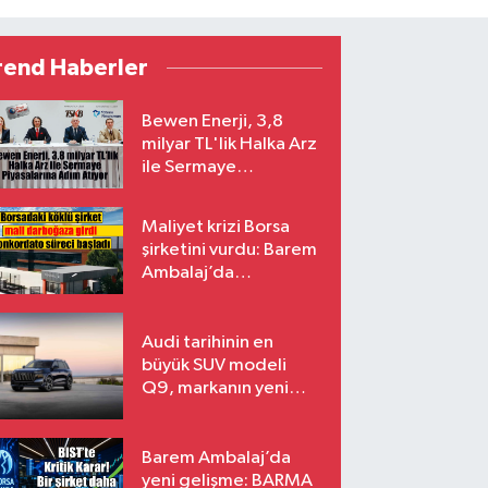
rend Haberler
Bewen Enerji, 3,8
milyar TL'lik Halka Arz
ile Sermaye
Piyasalarına Adım
Atıyor
Maliyet krizi Borsa
şirketini vurdu: Barem
Ambalaj’da
konkordato süreci
Audi tarihinin en
büyük SUV modeli
Q9, markanın yeni
amiral gemisi oluyor
Barem Ambalaj’da
yeni gelişme: BARMA