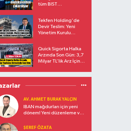
tüm BIST
endekslerinden
çıkarılıyor
Tekfen Holding'de
Devir Teslim: Yeni
Yönetim Kurulu
Başkanı Prof. Dr. Murat
Yalçıntaş Oldu!
Quick Sigorta Halka
Arzında Son Gün: 3,7
Milyar TL’lik Arz İçin
Talepler Bugün Sona
Eriyor
azarlar
AV. AHMET BURAK YALÇIN
IBAN mağdurları için yeni
dönem! Yeni düzenleme ve
ceza indirim oranları
ŞEREF ÖZATA