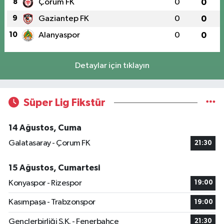
8
Çorum FK
0
0
9
Gaziantep FK
0
0
10
Alanyaspor
0
0
Detaylar için tıklayın
Süper Lig Fikstür
14 Ağustos, Cuma
Galatasaray - Çorum FK
21:30
15 Ağustos, Cumartesi
Konyaspor - Rizespor
19:00
Kasımpaşa - Trabzonspor
19:00
Gençlerbirliği S.K. - Fenerbahçe
21:30