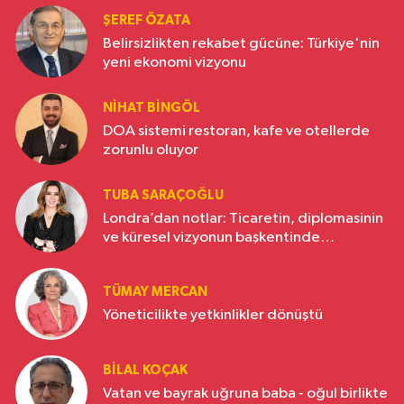
ŞEREF ÖZATA
Belirsizlikten rekabet gücüne: Türkiye'nin
yeni ekonomi vizyonu
NIHAT BINGÖL
DOA sistemi restoran, kafe ve otellerde
zorunlu oluyor
TUBA SARAÇOĞLU
Londra’dan notlar: Ticaretin, diplomasinin
ve küresel vizyonun başkentinde
Türkiye’nin yükselen gücü
TÜMAY MERCAN
Yöneticilikte yetkinlikler dönüştü
BILAL KOÇAK
Vatan ve bayrak uğruna baba - oğul birlikte