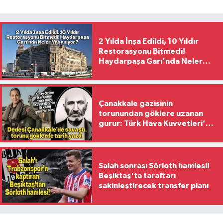
2 Yılda İnşa Edildi, 10 Yıldır
Restorasyonu Bitmedi!
Haydarpaşa Garı'nda Neler
Yaşanıyor?
Çanakkale gazisinin
torunundan göklere uzanan
gurur: Türk Hava Kuvvetleri’nin
ilk kadın generali oldu
Salah sonrası Sörloth hamlesi!
Beşiktaş'ta taraftarı
sakinleştirecek transfer planı