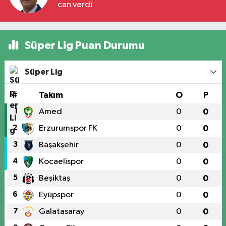
can verdi
Süper Lig Puan Durumu
Süper Lig
#
Takım
O
P
1
Amed
0
0
2
Erzurumspor FK
0
0
3
Başakşehir
0
0
4
Kocaelispor
0
0
5
Beşiktaş
0
0
6
Eyüpspor
0
0
7
Galatasaray
0
0