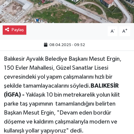
Gayrimenkul
Spor
Paylaş
-
+
A
A
Eğitim
08.04.2025 - 09:52
Balıkesir Ayvalık Belediye Başkanı Mesut Ergin,
150 Evler Mahallesi, Güzel Sanatlar Lisesi
çevresindeki yol yapım çalışmalarını hızlı bir
şekilde tamamlayacalarını söyledi.
BALIKESİR
(İGFA) -
Yaklaşık 10 bin metrekarelik yolun kilit
parke taş yapımının tamamlandığını belirten
Başkan Mesut Ergin, "Devam eden bordür
döşeme ve kaldırım çalışmalarıyla modern ve
kullanışlı yollar yapıyoruz" dedi.