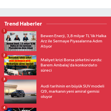
Trend Haberler
1
Bewen Enerji, 3,8 milyar TL'lik Halka
Arz ile Sermaye Piyasalarına Adım
Atıyor
2
Maliyet krizi Borsa şirketini vurdu:
Barem Ambalaj’da konkordato
süreci
3
Audi tarihinin en büyük SUV modeli
Q9, markanın yeni amiral gemisi
oluyor
4