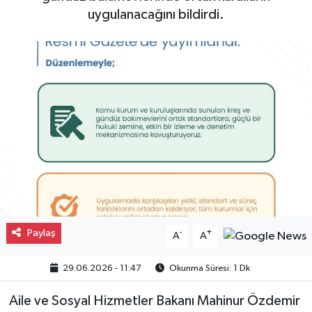
uygulanacağını bildirdi.
Gayrimenkul
Spor
Eğitim
Paylaş
-
+
A
A
29.06.2026 - 11:47
Okunma Süresi: 1 Dk
Aile ve Sosyal Hizmetler Bakanı Mahinur Özdemir