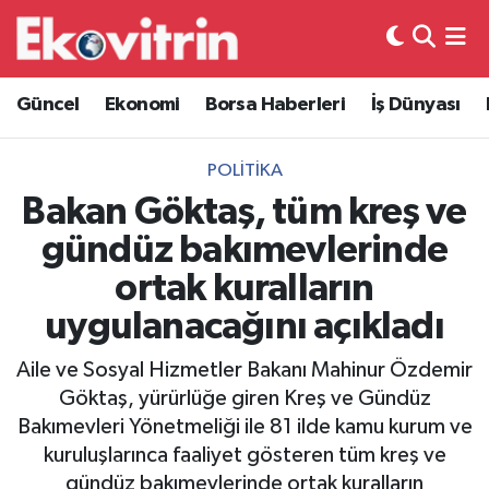
Güncel
Hava Durumu
Güncel
Ekonomi
Borsa Haberleri
İş Dünyası
Ekonomi
Trafik Durumu
POLITIKA
Borsa Haberleri
Süper Lig Puan Durumu ve Fikstür
Bakan Göktaş, tüm kreş ve
gündüz bakımevlerinde
İş Dünyası
Tüm Manşetler
ortak kuralların
Lojistik
Son Dakika Haberleri
uygulanacağını açıkladı
Otovitrin
Haber Arşivi
Aile ve Sosyal Hizmetler Bakanı Mahinur Özdemir
Göktaş, yürürlüğe giren Kreş ve Gündüz
Asayiş
Bakımevleri Yönetmeliği ile 81 ilde kamu kurum ve
kuruluşlarınca faaliyet gösteren tüm kreş ve
Magazin
gündüz bakımevlerinde ortak kuralların