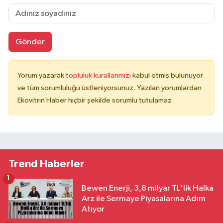
Gönder
Yorum yazarak
topluluk kurallarımızı
kabul etmiş bulunuyor
ve tüm sorumluluğu üstleniyorsunuz. Yazılan yorumlardan
Ekovitrin Haber hiçbir şekilde sorumlu tutulamaz.
Trend Haberler
1
Bewen Enerji, 3,8 milyar TL'lik Halka
Arz ile Sermaye Piyasalarına Adım
Atıyor