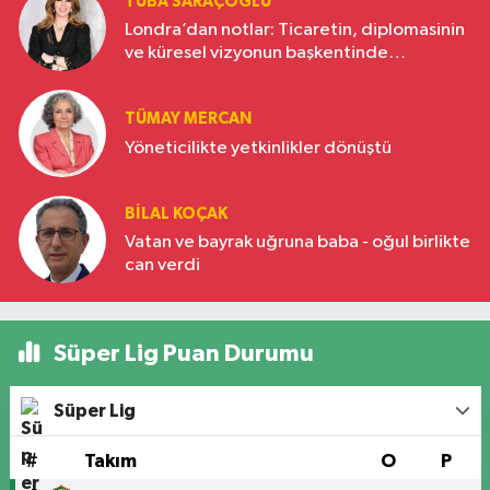
TUBA SARAÇOĞLU
Londra’dan notlar: Ticaretin, diplomasinin
ve küresel vizyonun başkentinde
Türkiye’nin yükselen gücü
TÜMAY MERCAN
Yöneticilikte yetkinlikler dönüştü
BILAL KOÇAK
Vatan ve bayrak uğruna baba - oğul birlikte
can verdi
Süper Lig Puan Durumu
Süper Lig
#
Takım
O
P