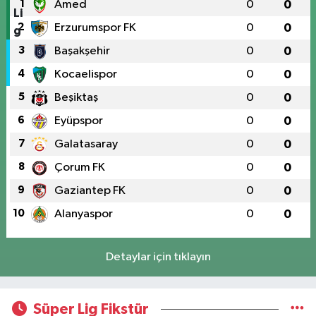
1
Amed
0
0
2
Erzurumspor FK
0
0
3
Başakşehir
0
0
4
Kocaelispor
0
0
5
Beşiktaş
0
0
6
Eyüpspor
0
0
7
Galatasaray
0
0
8
Çorum FK
0
0
9
Gaziantep FK
0
0
10
Alanyaspor
0
0
Detaylar için tıklayın
Süper Lig Fikstür