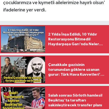
çocuklarımıza ve kıymetli ailelerimize hayırlı olsun'
ifadelerine yer verdi.
2 Yılda İnşa Edildi, 10 Yıldır
Restorasyonu Bitmedi!
Haydarpaşa Garı'nda Neler
Yaşanıyor?
Çanakkale gazisinin
torunundan göklere uzanan
gurur: Türk Hava Kuvvetleri’nin
ilk kadın generali oldu
Salah sonrası Sörloth hamlesi!
Beşiktaş'ta taraftarı
sakinleştirecek transfer planı