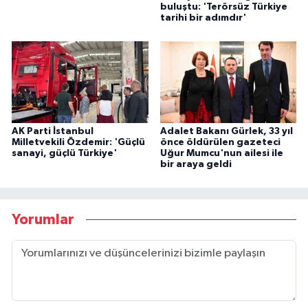
buluştu: 'Terörsüz Türkiye
tarihi bir adımdır'
AK Parti İstanbul
Adalet Bakanı Gürlek, 33 yıl
Milletvekili Özdemir: 'Güçlü
önce öldürülen gazeteci
sanayi, güçlü Türkiye'
Uğur Mumcu'nun ailesi ile
bir araya geldi
Yorumlar