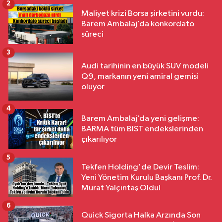
2
Maliyet krizi Borsa şirketini vurdu:
Barem Ambalaj’da konkordato
süreci
3
Audi tarihinin en büyük SUV modeli
Q9, markanın yeni amiral gemisi
oluyor
4
Barem Ambalaj’da yeni gelişme:
BARMA tüm BIST endekslerinden
çıkarılıyor
5
Tekfen Holding'de Devir Teslim:
Yeni Yönetim Kurulu Başkanı Prof. Dr.
Murat Yalçıntaş Oldu!
6
Quick Sigorta Halka Arzında Son