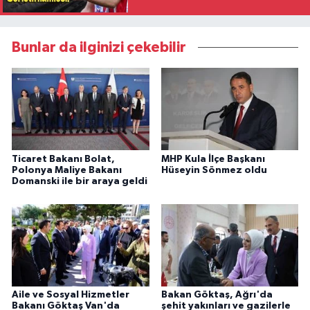
Bunlar da ilginizi çekebilir
Ticaret Bakanı Bolat,
MHP Kula İlçe Başkanı
Polonya Maliye Bakanı
Hüseyin Sönmez oldu
Domanski ile bir araya geldi
Aile ve Sosyal Hizmetler
Bakan Göktaş, Ağrı'da
Bakanı Göktaş Van'da
şehit yakınları ve gazilerle