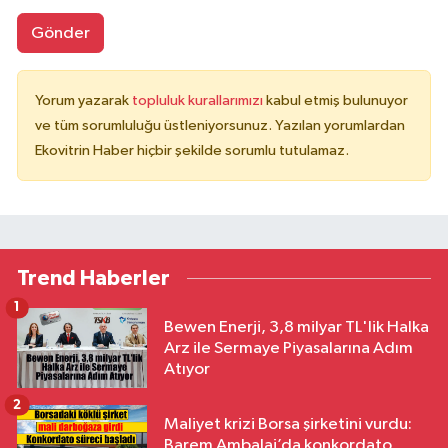
Gönder
Yorum yazarak
topluluk kurallarımızı
kabul etmiş bulunuyor
ve tüm sorumluluğu üstleniyorsunuz. Yazılan yorumlardan
Ekovitrin Haber hiçbir şekilde sorumlu tutulamaz.
Trend Haberler
1
Bewen Enerji, 3,8 milyar TL'lik Halka
Arz ile Sermaye Piyasalarına Adım
Atıyor
2
Maliyet krizi Borsa şirketini vurdu:
Barem Ambalaj’da konkordato