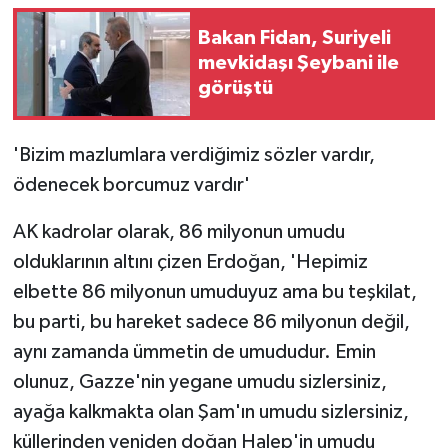
Bakan Fidan, Suriyeli
mevkidaşı Şeybani ile
görüştü
'Bizim mazlumlara verdiğimiz sözler vardır,
ödenecek borcumuz vardır'
AK kadrolar olarak, 86 milyonun umudu
olduklarının altını çizen Erdoğan, 'Hepimiz
elbette 86 milyonun umuduyuz ama bu teşkilat,
bu parti, bu hareket sadece 86 milyonun değil,
aynı zamanda ümmetin de umududur. Emin
olunuz, Gazze'nin yegane umudu sizlersiniz,
ayağa kalkmakta olan Şam'ın umudu sizlersiniz,
küllerinden yeniden doğan Halep'in umudu