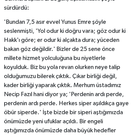
sürdürdü:
'Bundan 7,5 asır evvel Yunus Emre şöyle
seslenmişti, 'Yol odur ki doğru vara; göz odur ki
Hakk'ı göre; er odur ki alçakta dura; yüceden
bakan göz değildir.' Bizler de 25 sene önce
millete hizmet yolculuğuna bu niyetlerle
koyulduk. Biz bu yola revan olurken neye talip
olduğumuzu bilerek çıktık. Çıkar birliği değil,
kader birliği yaparak çıktık. Merhum üstadımız
Necip Fazıl hani diyor ya; 'Perdenin ardı perde,
perdenin ardı perde. Herkes siper aşıldıkça gaye
öbür siperde.' İşte bizde bir siperi aştığımızda
önümüzde yeni ufuklar açıldı. Bir engeli
aştığımızda önümüzde daha büyük hedefler