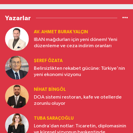
Yazarlar
AV. AHMET BURAK YALÇIN
IBAN mağdurları için yeni dönem! Yeni
düzenleme ve ceza indirim oranları
ŞEREF ÖZATA
Belirsizlikten rekabet gücüne: Türkiye'nin
yeni ekonomi vizyonu
NIHAT BINGÖL
DOA sistemi restoran, kafe ve otellerde
zorunlu oluyor
TUBA SARAÇOĞLU
Londra’dan notlar: Ticaretin, diplomasinin
ve küresel vizyonun başkentinde