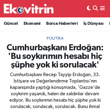
Güncel
Hava Durumu
Güncel
Ekonomi
Borsa Haberleri
İş Dünyası
Ekonomi
Trafik Durumu
POLITIKA
Borsa Haberleri
Süper Lig Puan Durumu ve Fikstür
Cumhurbaşkanı Erdoğan:
'Bu soykırımın hesabı hiç
İş Dünyası
Tüm Manşetler
şüphe yok ki sorulacak'
Lojistik
Son Dakika Haberleri
Cumhurbaşkanı Recep Tayyip Erdoğan, 33.
İstişare ve Değerlendirme Toplantısı'nın
Otovitrin
Haber Arşivi
kapanışında yaptığı konuşmada, 'Gazze'de
soykırım yaşandı, halen de saldırılar devam
Asayiş
ediyor. Bu soykırımın hesabı hiç şüphe yok ki
sorulacak, sorulacak, sorulacak. Bunu ihmal
Magazin