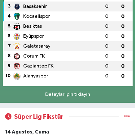
3
Başakşehir
0
0
4
Kocaelispor
0
0
5
Beşiktaş
0
0
6
Eyüpspor
0
0
7
Galatasaray
0
0
8
Çorum FK
0
0
9
Gaziantep FK
0
0
10
Alanyaspor
0
0
Detaylar için tıklayın
Süper Lig Fikstür
14 Ağustos, Cuma