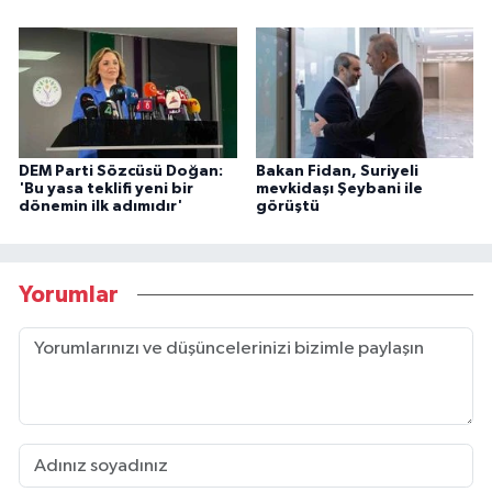
DEM Parti Sözcüsü Doğan:
Bakan Fidan, Suriyeli
'Bu yasa teklifi yeni bir
mevkidaşı Şeybani ile
dönemin ilk adımıdır'
görüştü
Yorumlar