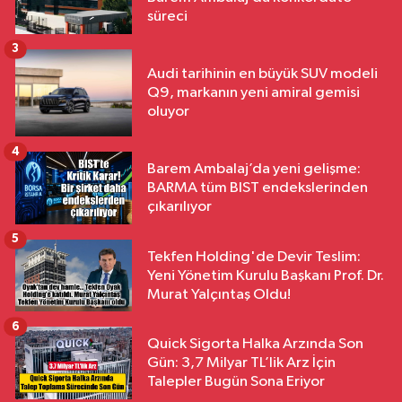
süreci
3
Audi tarihinin en büyük SUV modeli
Q9, markanın yeni amiral gemisi
oluyor
4
Barem Ambalaj’da yeni gelişme:
BARMA tüm BIST endekslerinden
çıkarılıyor
5
Tekfen Holding'de Devir Teslim:
Yeni Yönetim Kurulu Başkanı Prof. Dr.
Murat Yalçıntaş Oldu!
6
Quick Sigorta Halka Arzında Son
Gün: 3,7 Milyar TL’lik Arz İçin
Talepler Bugün Sona Eriyor