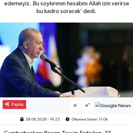
edemeyiz. Bu soykırımın hesabını Allah izin verirse
Gayrimenkul
bu kadro soracak' dedi.
Spor
Eğitim
Paylaş
-
+
A
A
28.06.2026 - 16:23
Okunma Süresi: 11 Dk