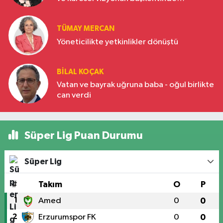
Türkiye’nin yükselen gücü
TÜMAY MERCAN
Yöneticilikte yetkinlikler dönüştü
BILAL KOÇAK
Vatan ve bayrak uğruna baba - oğul birlikte
can verdi
Süper Lig Puan Durumu
Süper Lig
#
Takım
O
P
1
Amed
0
0
2
Erzurumspor FK
0
0