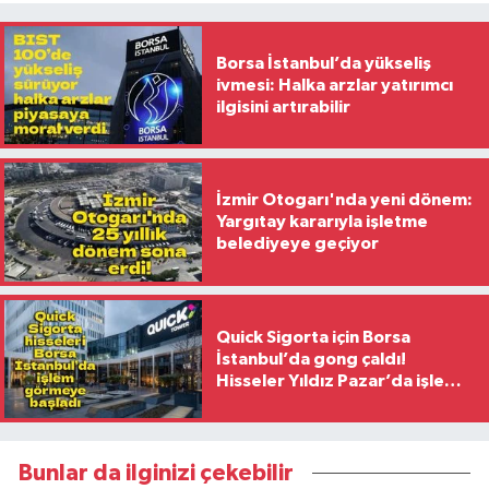
Borsa İstanbul’da yükseliş
ivmesi: Halka arzlar yatırımcı
ilgisini artırabilir
İzmir Otogarı'nda yeni dönem:
Yargıtay kararıyla işletme
belediyeye geçiyor
Quick Sigorta için Borsa
İstanbul’da gong çaldı!
Hisseler Yıldız Pazar’da işlem
görmeye başladı
Bunlar da ilginizi çekebilir