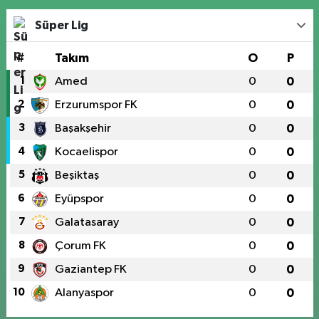
Süper Lig
#
Takım
O
P
1
Amed
0
0
2
Erzurumspor FK
0
0
3
Başakşehir
0
0
4
Kocaelispor
0
0
5
Beşiktaş
0
0
6
Eyüpspor
0
0
7
Galatasaray
0
0
8
Çorum FK
0
0
9
Gaziantep FK
0
0
10
Alanyaspor
0
0