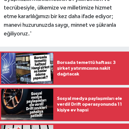
tecrübesiyle, ülkemize ve milletimize hizmet
etme kararlılığımızı bir kez daha ifade ediyor;
manevi huzurunuzda saygı, minnet ve şükranla
eğiliyoruz.'
Borsada temettü haftası: 3
şirket yatırımcısına nakit
dağıtacak
Sosyal medya paylaşımları ele
verdi! Drift operasyonunda 11
kişiye ev hapsi