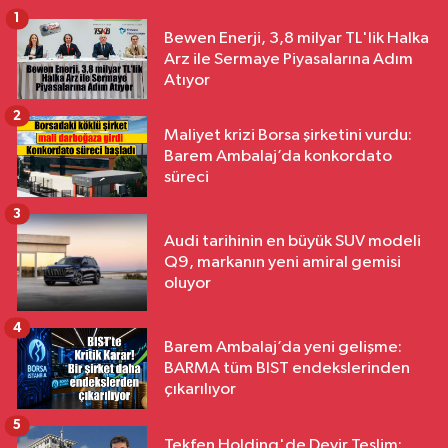
1
Bewen Enerji, 3,8 milyar TL'lik Halka
Arz ile Sermaye Piyasalarına Adım
Atıyor
2
Maliyet krizi Borsa şirketini vurdu:
Barem Ambalaj’da konkordato
süreci
3
Audi tarihinin en büyük SUV modeli
Q9, markanın yeni amiral gemisi
oluyor
4
Barem Ambalaj’da yeni gelişme:
BARMA tüm BIST endekslerinden
çıkarılıyor
5
Tekfen Holding'de Devir Teslim: