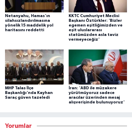
Netanyahu, Hamas'ın
KKTC Cumhuriyet Meclisi
silahsızlandırılmasına
Başkanı Öztürkler: 'Bizler
yönelik 15 maddelik yol
egemen eşitliğimizden ve
haritasını reddetti
eşit uluslararası
statümüzden asla taviz
vermeyeceğiz'
MHP Talas İlçe
İran: 'ABD ile müzakere
Başkanlığı'nda Kayhan
yürütmüyoruz sadece
Saraç güven tazeledi
aracılar üzerinden mesaj
alışverişinde bulunuyoruz'
Yorumlar