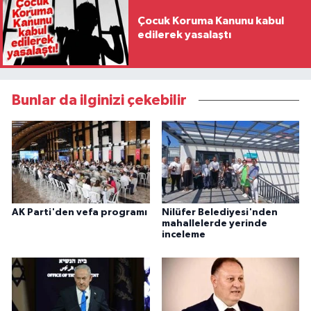
Çocuk Koruma Kanunu kabul
edilerek yasalaştı
Bunlar da ilginizi çekebilir
AK Parti'den vefa programı
Nilüfer Belediyesi'nden
mahallelerde yerinde
inceleme