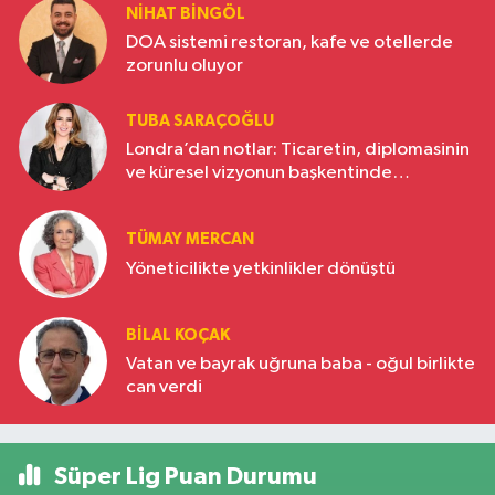
NIHAT BINGÖL
DOA sistemi restoran, kafe ve otellerde
zorunlu oluyor
TUBA SARAÇOĞLU
Londra’dan notlar: Ticaretin, diplomasinin
ve küresel vizyonun başkentinde
Türkiye’nin yükselen gücü
TÜMAY MERCAN
Yöneticilikte yetkinlikler dönüştü
BILAL KOÇAK
Vatan ve bayrak uğruna baba - oğul birlikte
can verdi
Süper Lig Puan Durumu