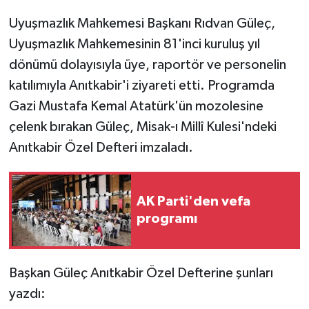
Uyuşmazlık Mahkemesi Başkanı Rıdvan Güleç,
Uyuşmazlık Mahkemesinin 81'inci kuruluş yıl
dönümü dolayısıyla üye, raportör ve personelin
katılımıyla Anıtkabir'i ziyareti etti. Programda
Gazi Mustafa Kemal Atatürk'ün mozolesine
çelenk bırakan Güleç, Misak-ı Millî Kulesi'ndeki
Anıtkabir Özel Defteri imzaladı.
AK Parti'den vefa
programı
Başkan Güleç Anıtkabir Özel Defterine şunları
yazdı: