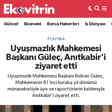
Güncel
Hava Durumu
Güncel
Ekonomi
Borsa Haberleri
İş Dünyası
Ekonomi
Trafik Durumu
POLITIKA
Borsa Haberleri
Süper Lig Puan Durumu ve Fikstür
Uyuşmazlık Mahkemesi
Başkanı Güleç, Anıtkabir'i
İş Dünyası
Tüm Manşetler
ziyaret etti
Lojistik
Son Dakika Haberleri
Uyuşmazlık Mahkemesi Başkanı Rıdvan Güleç,
Mahkemenin 81'inci kuruluş yıl dönümü
Otovitrin
Haber Arşivi
münasebetiyle üye ve raportörlerin katılımıyla
Anıtkabir'i ziyaret etti.
Asayiş
Magazin