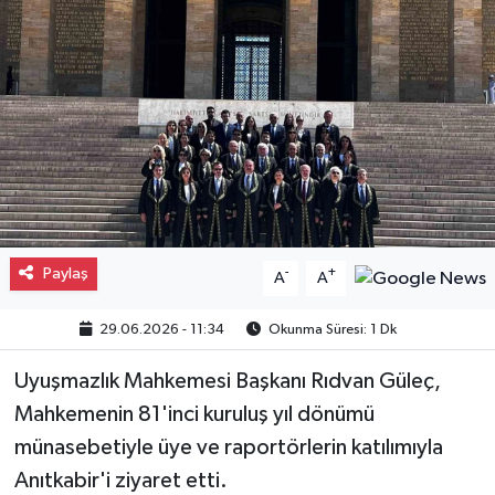
Gayrimenkul
Spor
Eğitim
Paylaş
-
+
A
A
29.06.2026 - 11:34
Okunma Süresi: 1 Dk
Uyuşmazlık Mahkemesi Başkanı Rıdvan Güleç,
Mahkemenin 81'inci kuruluş yıl dönümü
münasebetiyle üye ve raportörlerin katılımıyla
Anıtkabir'i ziyaret etti.