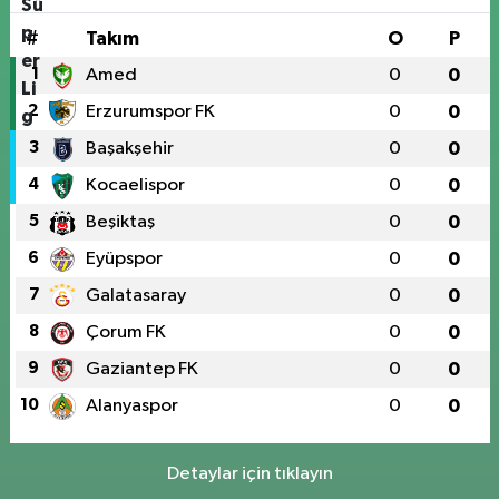
#
Takım
O
P
1
Amed
0
0
2
Erzurumspor FK
0
0
3
Başakşehir
0
0
4
Kocaelispor
0
0
5
Beşiktaş
0
0
6
Eyüpspor
0
0
7
Galatasaray
0
0
8
Çorum FK
0
0
9
Gaziantep FK
0
0
10
Alanyaspor
0
0
Detaylar için tıklayın