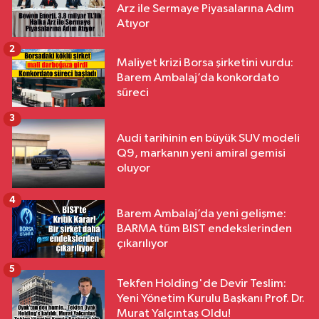
Arz ile Sermaye Piyasalarına Adım
Atıyor
2
Maliyet krizi Borsa şirketini vurdu:
Barem Ambalaj’da konkordato
süreci
3
Audi tarihinin en büyük SUV modeli
Q9, markanın yeni amiral gemisi
oluyor
4
Barem Ambalaj’da yeni gelişme:
BARMA tüm BIST endekslerinden
çıkarılıyor
5
Tekfen Holding'de Devir Teslim:
Yeni Yönetim Kurulu Başkanı Prof. Dr.
Murat Yalçıntaş Oldu!