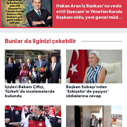
Hakan Aran İş Bankası'na veda
etti! Şişecam'ın Yönetim Kurulu
Başkanı oldu, yeni genel müdür
belli oldu
Bunlar da ilginizi çekebilir
İçişleri Bakanı Çiftçi,
Başkan Subaşı'ndan
Türkeli'de incelemelerde
'Eskişehir'de yaşıyor'
bulundu
iddialarına cevap