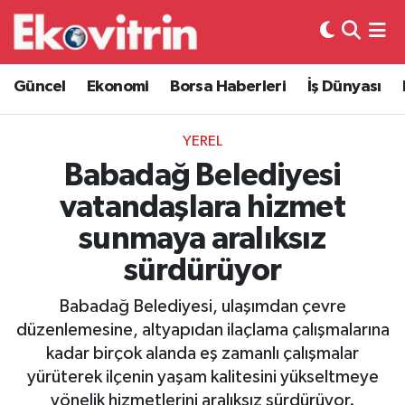
Güncel
Hava Durumu
Güncel
Ekonomi
Borsa Haberleri
İş Dünyası
Ekonomi
Trafik Durumu
YEREL
Borsa Haberleri
Süper Lig Puan Durumu ve Fikstür
Babadağ Belediyesi
vatandaşlara hizmet
İş Dünyası
Tüm Manşetler
sunmaya aralıksız
Lojistik
Son Dakika Haberleri
sürdürüyor
Otovitrin
Haber Arşivi
Babadağ Belediyesi, ulaşımdan çevre
düzenlemesine, altyapıdan ilaçlama çalışmalarına
Asayiş
kadar birçok alanda eş zamanlı çalışmalar
yürüterek ilçenin yaşam kalitesini yükseltmeye
Magazin
yönelik hizmetlerini aralıksız sürdürüyor.