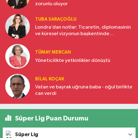
zorunlu oluyor
TUBA SARAÇOĞLU
Londra’dan notlar: Ticaretin, diplomasinin
ve küresel vizyonun başkentinde
Türkiye’nin yükselen gücü
TÜMAY MERCAN
Yöneticilikte yetkinlikler dönüştü
BILAL KOÇAK
Vatan ve bayrak uğruna baba - oğul birlikte
can verdi
Süper Lig Puan Durumu
Süper Lig