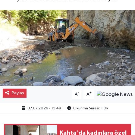
Gayrimenkul
Spor
Eğitim
Paylaş
-
+
A
A
07.07.2026 - 15:49
Okunma Süresi: 1 Dk
Kahta'da kadınlara özel