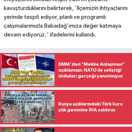
kavuşturduklarını belirterek, 'İlçemizin ihtiyaçlarını
yerinde tespit ediyor, planlı ve programlı
çalışmalarımızla Babadağ'ımıza değer katmaya
devam ediyoruz.' ifadelerini kullandı.
DMM'den "Mekke Anlaşması"
açıklaması: NATO ile çeliştiği
iddiaları gerçeği yansıtmıyor
Rusya açıklarındaki Türk kuru
yük gemisine İHA saldırısı