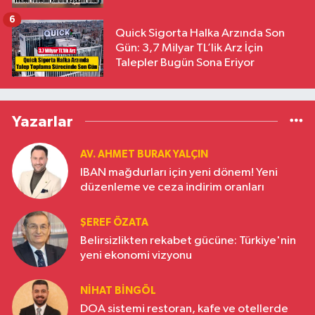
6
Quick Sigorta Halka Arzında Son
Gün: 3,7 Milyar TL’lik Arz İçin
Talepler Bugün Sona Eriyor
Yazarlar
AV. AHMET BURAK YALÇIN
IBAN mağdurları için yeni dönem! Yeni
düzenleme ve ceza indirim oranları
ŞEREF ÖZATA
Belirsizlikten rekabet gücüne: Türkiye'nin
yeni ekonomi vizyonu
NIHAT BINGÖL
DOA sistemi restoran, kafe ve otellerde