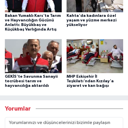
Bakan Yumaklı Kars'ta Tarım
Kahta'da kadınlara özel
ve Hayvancılığın Gücünü
yaşam ve yüzme merkezi
Anlattı: Büyükbaş ve
yükseliyor
Küçükbaş Varlığında Artış
GEKİS'te Savunma Sanayii
MHP Eskişehir İl
tecrübesi tarım ve
Teşkilatı'ndan Kızılay'a
hayvancılığa aktarıldı
ziyaret ve kan bağışı
Yorumlar