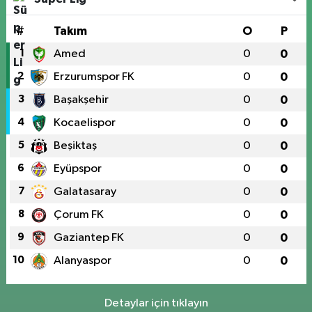
#
Takım
O
P
1
Amed
0
0
2
Erzurumspor FK
0
0
3
Başakşehir
0
0
4
Kocaelispor
0
0
5
Beşiktaş
0
0
6
Eyüpspor
0
0
7
Galatasaray
0
0
8
Çorum FK
0
0
9
Gaziantep FK
0
0
10
Alanyaspor
0
0
Detaylar için tıklayın