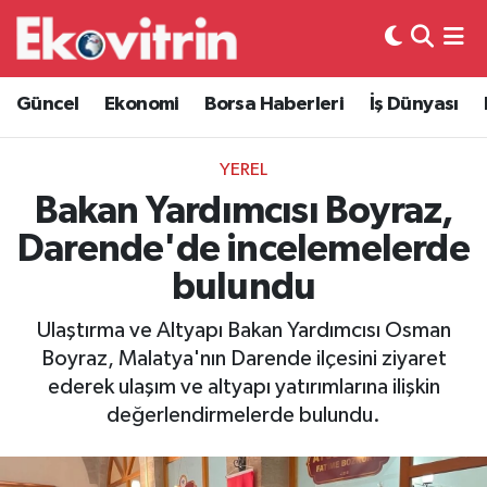
Güncel
Hava Durumu
Güncel
Ekonomi
Borsa Haberleri
İş Dünyası
Ekonomi
Trafik Durumu
YEREL
Borsa Haberleri
Süper Lig Puan Durumu ve Fikstür
Bakan Yardımcısı Boyraz,
Darende'de incelemelerde
İş Dünyası
Tüm Manşetler
bulundu
Lojistik
Son Dakika Haberleri
Ulaştırma ve Altyapı Bakan Yardımcısı Osman
Boyraz, Malatya'nın Darende ilçesini ziyaret
Otovitrin
Haber Arşivi
ederek ulaşım ve altyapı yatırımlarına ilişkin
değerlendirmelerde bulundu.
Asayiş
Magazin