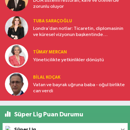
DOA sistemi restoran, kafe ve otellerde
zorunlu oluyor
TUBA SARAÇOĞLU
Londra’dan notlar: Ticaretin, diplomasinin
ve küresel vizyonun başkentinde
Türkiye’nin yükselen gücü
TÜMAY MERCAN
Yöneticilikte yetkinlikler dönüştü
BILAL KOÇAK
Vatan ve bayrak uğruna baba - oğul birlikte
can verdi
Süper Lig Puan Durumu
Süper Lig