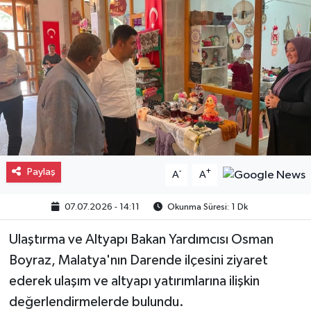
Gayrimenkul
Spor
Eğitim
Paylaş
-
+
A
A
07.07.2026 - 14:11
Okunma Süresi: 1 Dk
Ulaştırma ve Altyapı Bakan Yardımcısı Osman
Boyraz, Malatya'nın Darende ilçesini ziyaret
ederek ulaşım ve altyapı yatırımlarına ilişkin
değerlendirmelerde bulundu.