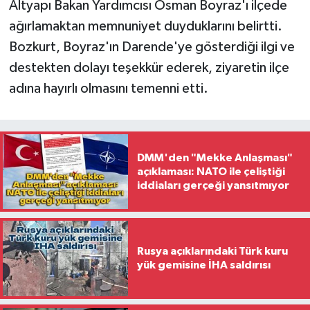
Altyapı Bakan Yardımcısı Osman Boyraz'ı ilçede
ağırlamaktan memnuniyet duyduklarını belirtti.
Bozkurt, Boyraz'ın Darende'ye gösterdiği ilgi ve
destekten dolayı teşekkür ederek, ziyaretin ilçe
adına hayırlı olmasını temenni etti.
DMM'den "Mekke Anlaşması"
açıklaması: NATO ile çeliştiği
iddiaları gerçeği yansıtmıyor
Rusya açıklarındaki Türk kuru
yük gemisine İHA saldırısı