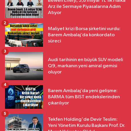
Bewen Enerji, 3,8 milyar TL'lik Halka
Arz ile Sermaye Piyasalarına Adım
Atıyor
2
Maliyet krizi Borsa şirketini vurdu:
Barem Ambalaj’da konkordato
süreci
3
Audi tarihinin en büyük SUV modeli
Q9, markanın yeni amiral gemisi
oluyor
4
Barem Ambalaj’da yeni gelişme:
BARMA tüm BIST endekslerinden
çıkarılıyor
5
Tekfen Holding'de Devir Teslim:
Yeni Yönetim Kurulu Başkanı Prof. Dr.