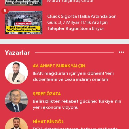
Murat Yalçıntaş Oldu!
6
Quick Sigorta Halka Arzında Son
Gün: 3,7 Milyar TL’lik Arz İçin
Talepler Bugün Sona Eriyor
Yazarlar
AV. AHMET BURAK YALÇIN
IBAN mağdurları için yeni dönem! Yeni
düzenleme ve ceza indirim oranları
ŞEREF ÖZATA
Belirsizlikten rekabet gücüne: Türkiye'nin
yeni ekonomi vizyonu
NIHAT BINGÖL