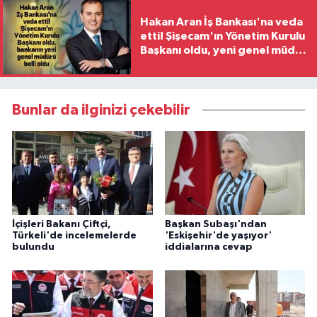
Hakan Aran İş Bankası'na veda
etti! Şişecam'ın Yönetim Kurulu
Başkanı oldu, yeni genel müdür
belli oldu
Bunlar da ilginizi çekebilir
İçişleri Bakanı Çiftçi,
Başkan Subaşı'ndan
Türkeli'de incelemelerde
'Eskişehir'de yaşıyor'
bulundu
iddialarına cevap