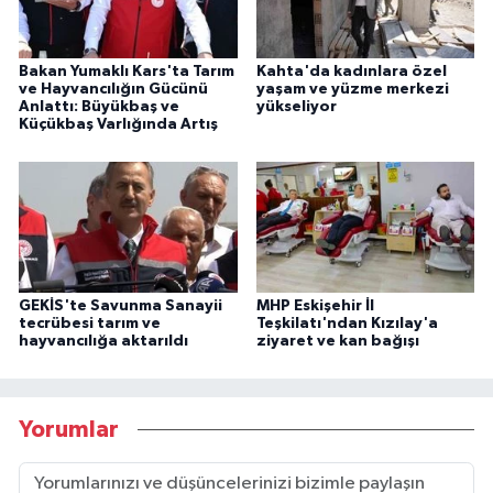
Bakan Yumaklı Kars'ta Tarım
Kahta'da kadınlara özel
ve Hayvancılığın Gücünü
yaşam ve yüzme merkezi
Anlattı: Büyükbaş ve
yükseliyor
Küçükbaş Varlığında Artış
GEKİS'te Savunma Sanayii
MHP Eskişehir İl
tecrübesi tarım ve
Teşkilatı'ndan Kızılay'a
hayvancılığa aktarıldı
ziyaret ve kan bağışı
Yorumlar